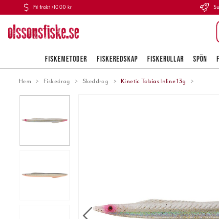
Fri frakt >1000 kr
Su
FISKEMETODER
FISKEREDSKAP
FISKERULLAR
SPÖN
Hem
Fiskedrag
Skeddrag
Kinetic Tobias Inline 13g