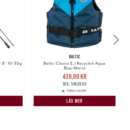
BALTIC
 8` 10-30g
Baltic Classic E.I Recycled Aqua
Blue/Marin
:
Nuvarande pris
:
439,00 kr
pris
:
P
439,00 kr
Tidigare pris
:
548,00 kr
548,00 kr
FINNS I LAGER.
LÄS MER