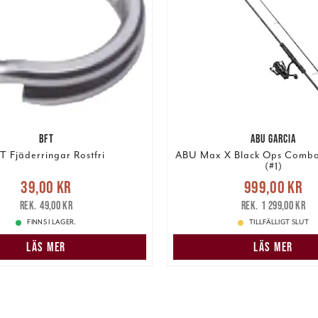
BFT
ABU GARCIA
T Fjäderringar Rostfri
ABU Max X Black Ops Combo
(#1)
Nuvarande pris
e pris
:
39,00 kr
Tidigare
39,00 kr
999,00 kr
999,00 kr
Tidigare 
pris
:
49,00 kr
49,00 kr
1 299,00 kr
1 299,00 kr
FINNS I LAGER.
TILLFÄLLIGT SLUT
LÄS MER
LÄS MER