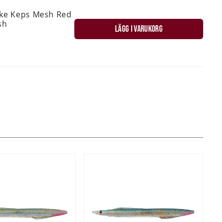
ske Keps Mesh Red
sh
LÄGG I VARUKORG