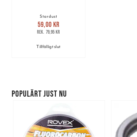
Stardust
Nuvarande pris
:
59,00 kr
59,00 kr
Tidigare pris
:
79,95 kr
79,95 kr
Tillfälligt slut
POPULÄRT JUST NU