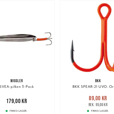
WIGGLER
BKK
SVEA-pilken 3-Pack
BKK SPEAR-21 UVO. Or
Nuvarande pris
:
89,00 k
89,00 kr
,00 kr
179,00 kr
pris
:
95,00 kr
95,00 kr
FINNS I LAGER.
FINNS I LAGER.