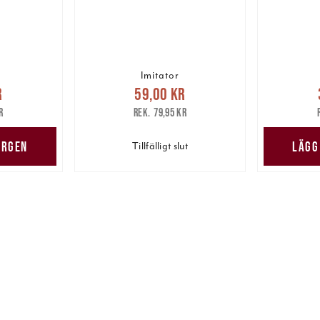
Imitator
pris
:
Nuvarande pris
:
Nuv
r
59,00 kr
are pris
:
59,00 kr
Tidigare pris
:
39,00 
r
79,95 kr
r
79,95 kr
ORGEN
LÄGG
Tillfälligt slut