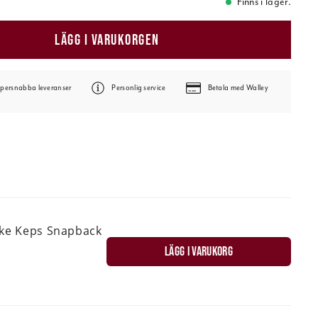
Finns i lager.
LÄGG I VARUKORGEN
persnabba leveranser
Personlig service
Betala med Walley
ske Keps Snapback
LÄGG I VARUKORG