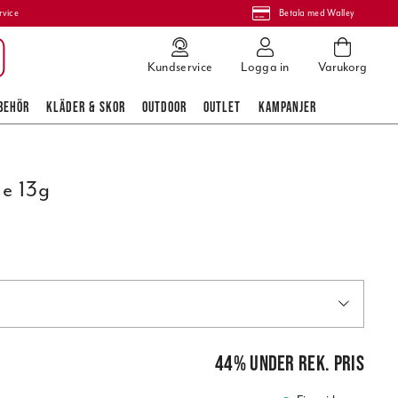
rvice
Betala med Walley
Kundservice
Logga in
Varukorg
BEHÖR
KLÄDER & SKOR
OUTDOOR
OUTLET
KAMPANJER
ne 13g
is
:
69,95 kr
44
%
under rek. pris