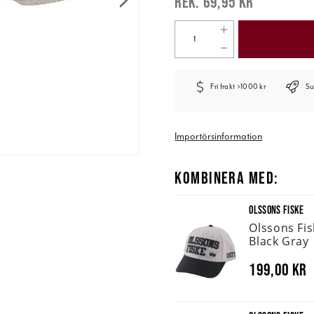
69,95 kr
Fri frakt >1000 kr
Su
Importörsinformation
KOMBINERA MED:
OLSSONS FISKE
Olssons Fi
Black Gray
199,00 kr