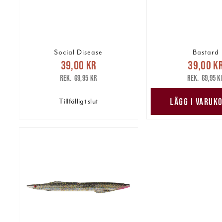
Social Disease
Bastard
Nuvarande pris
:
Nuvarande 
39,00 kr
39,00 k
39,00 kr
Tidigare pris
:
39,00 kr
Tidig
69,95 kr
69,95 k
69,95 kr
69,95 k
LÄGG I VARUK
Tillfälligt slut