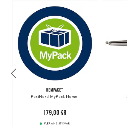
HEMPAKET
PostNord MyPack Home.
re
Pris
:
179,00 kr
179,00 kr
Pris
:
179
FLER ÄN 6 ST KVAR