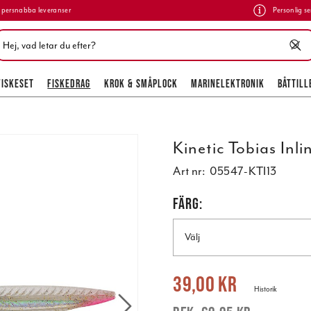
persnabba leveranser
Personlig se
FISKESET
FISKEDRAG
KROK & SMÅPLOCK
MARINELEKTRONIK
BÅTTILL
Kinetic Tobias Inli
Art nr:
05547-KTI13
FÄRG:
Välj
Nuvarande pris
:
39,00 kr
Tidigare pr
39,00 kr
Historik