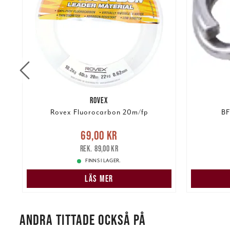
ROVEX
-
Rovex Fluorocarbon 20m/fp
BF
Nuvarande pris
:
69,00 kr
Tidigare
Nuvarand
69,00 kr
pris
:
89,00 kr
89,00 kr
FINNS I LAGER.
LÄS MER
ANDRA TITTADE OCKSÅ PÅ