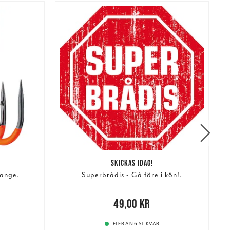
SKICKAS IDAG!
ange.
Superbrådis - Gå före i kön!.
r
Tidigare
N
Pris
:
49,00 kr
49,00 kr
FLER ÄN 6 ST KVAR