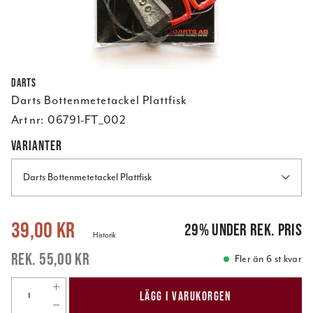
Darts
Darts Bottenmetetackel Plattfisk
Art nr:
06791-FT_002
VARIANTER
Darts Bottenmetetackel Plattfisk
Nuvarande pris
:
39,00 kr
Tidigare pris
:
55,00 kr
39,00 kr
29
%
under rek. pris
Historik
55,00 kr
Fler än 6 st kvar
LÄGG I VARUKORGEN