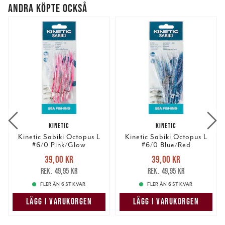
ANDRA KÖPTE OCKSÅ
KINETIC
KINETIC
Kinetic Sabiki Octopus L
Kinetic Sabiki Octopus L
#6/0 Pink/Glow
#6/0 Blue/Red
Nuvarande pris
:
Nuvarande pris
:
39,00 kr
39,00 kr
39,00 kr
Tidigare pris
:
39,00 kr
Tidigare pris
:
49,95 kr
49,95 kr
49,95 kr
49,95 kr
FLER ÄN 6 ST KVAR
FLER ÄN 6 ST KVAR
LÄGG I VARUKORGEN
LÄGG I VARUKORGEN