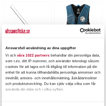
Ansvarsfull användning av dina uppgifter
ABU GARCIA
BALTIC
Vi och
våra 1022 partners
behandlar din personliga data,
ABU Max X Black Ops
Baltic Classic E.I Recycled
som t.ex. ditt IP-nummer, och använder teknologi såsom
Combo 8` 10-30g (#1)
Marin/Svart
Nuvarande pris
:
Nuvarande pris
:
cookies för att lagra och få tillgång till information på din
999,00 kr
439,00 kr
999,00 kr
Tidigare pris
:
439,00 kr
Tidigare pris
:
enhet för att kunna tillhandahålla personliga annonser och
1 299,00 kr
548,00 kr
1 299,00 kr
548,00 kr
innehåll, annons- och innehållsmätning, åskådarinsikter
TILLFÄLLIGT SLUT
FINNS I LAGER.
och produktutveckling. Du kan själv välja vilka som får
LÄS MER
LÄS MER
använda din data och i vilka syften.
Med din tillåtelse skulle vi även vilja: