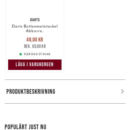
DARTS
Darts Bottenmetetackel
Abborre.
Nuvarande pris
:
48,00 kr
48,00 kr
Tidigare pris
:
65,00 kr
65,00 kr
FLER ÄN 6 ST KVAR
LÄGG I VARUKORGEN
PRODUKTBESKRIVNING
POPULÄRT JUST NU