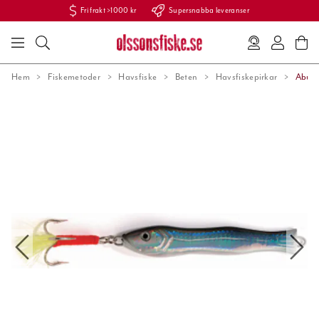
Fri frakt >1000 kr
Supersnabba leveranser
Hem
Fiskemetoder
Havsfiske
Beten
Havsfiskepirkar
Abu S