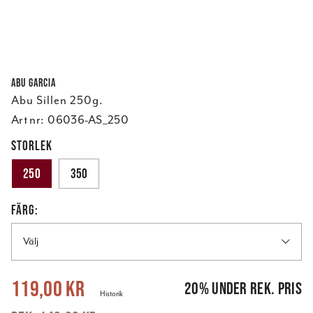
Abu Garcia
Abu Sillen 250g.
Art nr:
06036-AS_250
STORLEK
250
350
FÄRG:
Välj
Nuvarande pris
:
119,00 kr
Tidigare pris
:
149,00 kr
119,00 kr
20
%
under rek. pris
Historik