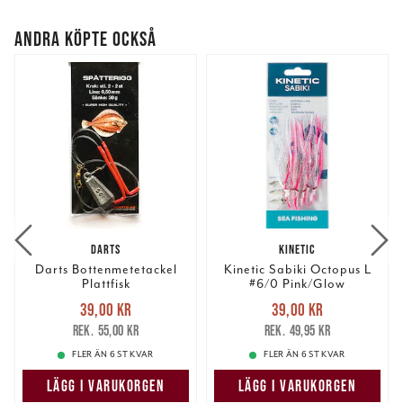
ANDRA KÖPTE OCKSÅ
DARTS
KINETIC
Darts Bottenmetetackel
Kinetic Sabiki Octopus L
Plattfisk
#6/0 Pink/Glow
Nuvarande pris
:
Nuvarande pris
:
39,00 kr
39,00 kr
39,00 kr
Tidigare pris
:
39,00 kr
Tidigare pris
:
55,00 kr
49,95 kr
55,00 kr
49,95 kr
FLER ÄN 6 ST KVAR
FLER ÄN 6 ST KVAR
LÄGG I VARUKORGEN
LÄGG I VARUKORGEN