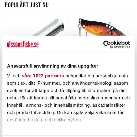
POPULÄRT JUST NU
Ansvarsfull användning av dina uppgifter
Vi och
våra 1022 partners
behandlar din personliga data,
PATRIOT
STRIKE PRO
som t.ex. ditt IP-nummer, och använder teknologi såsom
Patriot Spöhållare ALU
Strike Pro Astro Vibe
4,5cm.
cookies för att lagra och få tillgång till information på din
Nuvarande pris
:
Nuvarande pris
:
149,00 kr
99,00 kr
enhet för att kunna tillhandahålla personliga annonser och
149,00 kr
Tidigare pris
:
99,00 kr
Tidigare pris
:
177,00 kr
129,00 kr
innehåll, annons- och innehållsmätning, åskådarinsikter
177,00 kr
129,00 kr
och produktutveckling. Du kan själv välja vilka som får
FLER ÄN 6 ST KVAR
FINNS I LAGER.
använda din data och i vilka syften.
LÄGG I VARUKORGEN
LÄS MER
Med din tillåtelse skulle vi även vilja: