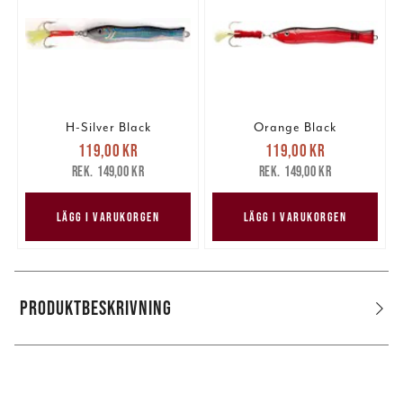
H-Silver Black
Orange Black
Nuvarande pris
:
Nuvarande pris
:
119,00 kr
119,00 kr
119,00 kr
Tidigare pris
:
119,00 kr
Tidigare pris
:
149,00 kr
149,00 kr
149,00 kr
149,00 kr
LÄGG I VARUKORGEN
LÄGG I VARUKORGEN
PRODUKTBESKRIVNING