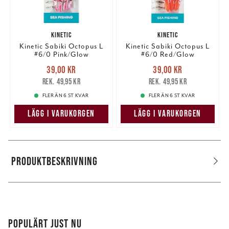
KINETIC
KINETIC
Kinetic Sabiki Octopus L
Kinetic Sabiki Octopus L
#6/0 Pink/Glow
#6/0 Red/Glow
Nuvarande pris
:
Nuvarande pris
:
39,00 kr
39,00 kr
39,00 kr
Tidigare pris
:
39,00 kr
Tidigare pris
:
49,95 kr
49,95 kr
49,95 kr
49,95 kr
FLER ÄN 6 ST KVAR
FLER ÄN 6 ST KVAR
LÄGG I VARUKORGEN
LÄGG I VARUKORGEN
PRODUKTBESKRIVNING
POPULÄRT JUST NU