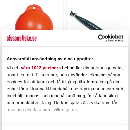
Ansvarsfull användning av dina uppgifter
WIGGLER
WIGGLER
Vi och
våra 1022 partners
behandlar din personliga data,
Fiskekula Hård 6" Orange.
SPIRALSÄNKE 5st/fp
som t.ex. ditt IP-nummer, och använder teknologi såsom
Nuvarande pris
:
Nuvarande pris
:
cookies för att lagra och få tillgång till information på din
69,00 kr
45,00 kr
69,00 kr
Tidigare pris
:
45,00 kr
Tidigare pris
:
enhet för att kunna tillhandahålla personliga annonser och
79,00 kr
59,00 kr
79,00 kr
59,00 kr
innehåll, annons- och innehållsmätning, åskådarinsikter
FLER ÄN 6 ST KVAR
FINNS I LAGER.
och produktutveckling. Du kan själv välja vilka som får
LÄGG I VARUKORGEN
LÄS MER
använda din data och i vilka syften.
Med din tillåtelse skulle vi även vilja: