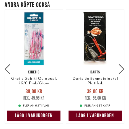
ANDRA KÖPTE OCKSÅ
KINETIC
DARTS
Kinetic Sabiki Octopus L
Darts Bottenmetetackel
#6/0 Pink/Glow
Plattfisk
Nuvarande pris
:
Nuvarande pris
:
39,00 kr
39,00 kr
39,00 kr
Tidigare pris
:
39,00 kr
Tidigare pris
:
49,95 kr
55,00 kr
49,95 kr
55,00 kr
FLER ÄN 6 ST KVAR
FLER ÄN 6 ST KVAR
LÄGG I VARUKORGEN
LÄGG I VARUKORGEN