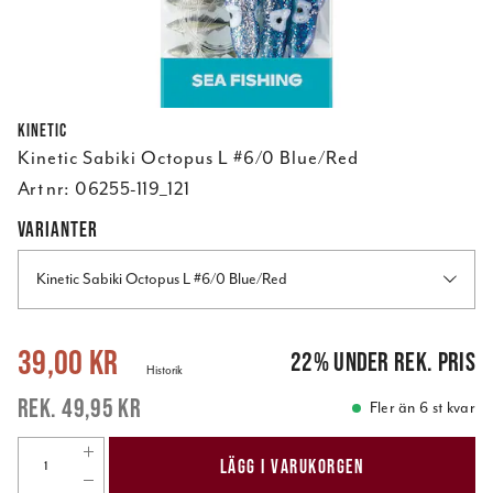
Kinetic
Kinetic Sabiki Octopus L #6/0 Blue/Red
Art nr:
06255-119_121
VARIANTER
Kinetic Sabiki Octopus L #6/0 Blue/Red
Nuvarande pris
:
39,00 kr
Tidigare pris
:
49,95 kr
39,00 kr
22
%
under rek. pris
Historik
49,95 kr
Fler än 6 st kvar
LÄGG I VARUKORGEN