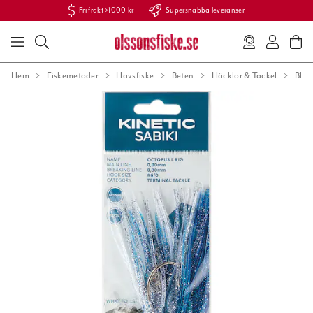
Fri frakt >1000 kr
Supersnabba leveranser
Hem
Fiskemetoder
Havsfiske
Beten
Häcklor & Tackel
Bläc