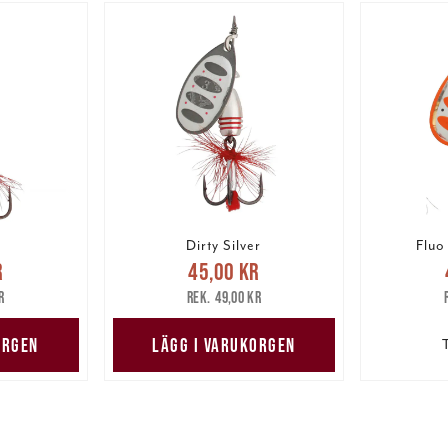
Dirty Silver
Fluo
pris
:
Nuvarande pris
:
Nuv
r
45,00 kr
are pris
:
45,00 kr
Tidigare pris
:
45,00 
r
49,00 kr
r
49,00 kr
ORGEN
LÄGG I VARUKORGEN
T