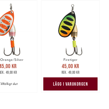
 Orange/Silver
Firetiger
arande pris
:
Nuvarande pris
:
45,00 kr
45,00 kr
kr
Tidigare pris
:
45,00 kr
Tidigare pris
:
49,00 kr
49,00 kr
49,00 kr
49,00 kr
LÄGG I VARUKORGEN
illfälligt slut