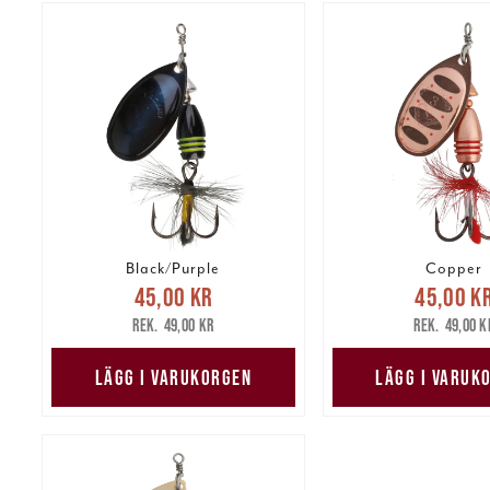
Black/Purple
Copper
Nuvarande pris
:
Nuvarande 
45,00 kr
45,00 k
45,00 kr
Tidigare pris
:
45,00 kr
Tidig
49,00 kr
49,00 k
49,00 kr
49,00 k
LÄGG I VARUKORGEN
LÄGG I VARUK