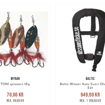
MYRAN
BALTIC
TONI spinnare 18g
Baltic Winner Auto Svart Ols
Edt
Nuvarande pris
e pris
:
70,00 kr
Tidigare
70,00 kr
949,00 kr
949,00 kr
Tidigare 
pris
:
89,00 kr
89,00 kr
1 198,00 kr
1 198,00 kr