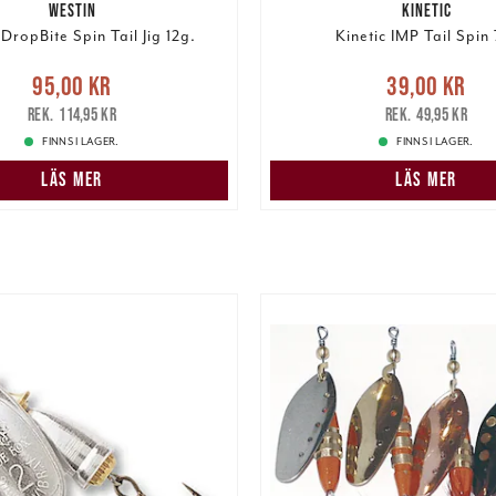
WESTIN
KINETIC
DropBite Spin Tail Jig 12g.
Kinetic IMP Tail Spin 
e pris
:
95,00 kr
Tidigare
Nuvarande pris
:
39,00 k
95,00 kr
39,00 kr
pris
:
114,95 kr
pris
:
49,95 kr
114,95 kr
49,95 kr
FINNS I LAGER.
FINNS I LAGER.
LÄS MER
LÄS MER