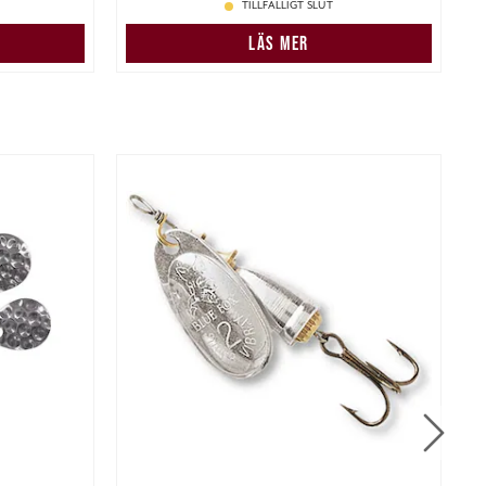
TILLFÄLLIGT SLUT
N
LÄS MER