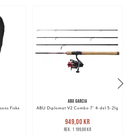
ABU GARCIA
sons Fiske
ABU Diplomat V2 Combo 7' 4-del 5-21g
:
Nuvarande pris
:
949,00 kr
pris
:
949,00 kr
Tidigare pris
:
1
1 199,00 kr
1 199,00 kr