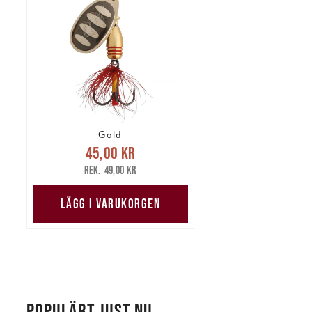
Gold
Nuvarande pris
:
45,00 kr
45,00 kr
Tidigare pris
:
49,00 kr
49,00 kr
LÄGG I VARUKORGEN
POPULÄRT JUST NU