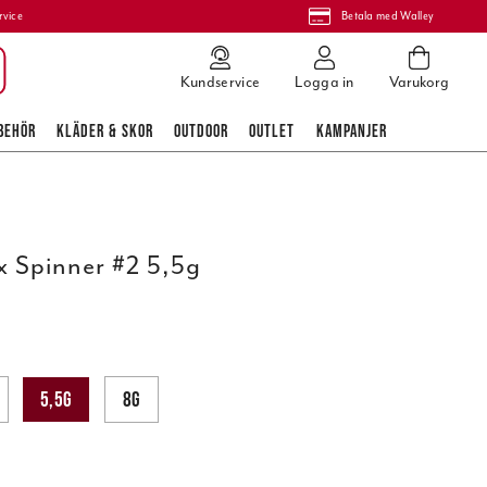
rvice
Betala med Walley
Kundservice
Logga in
Varukorg
BEHÖR
KLÄDER & SKOR
OUTDOOR
OUTLET
KAMPANJER
 Spinner #2 5,5g
5,5g
8g