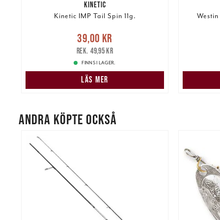
KINETIC
Kinetic IMP Tail Spin 11g.
Westin 
re
Nuvarande pris
:
39,00 kr
Tidigare
Nuvarand
39,00 kr
pris
:
49,95 kr
49,95 kr
FINNS I LAGER.
LÄS MER
ANDRA KÖPTE OCKSÅ