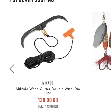
%
MIKADO
Mikado Weed Cutter Double With 10m
Line
re
Nuvarande pris
:
Nuvarand
129,00 kr
129,00 kr
Tidigare pris
:
143,00 kr
143,00 kr