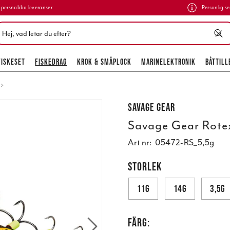
persnabba leveranser
Personlig se
FISKESET
FISKEDRAG
KROK & SMÅPLOCK
MARINELEKTRONIK
BÅTTILL
Savage Gear
Savage Gear Rotex
Art nr:
05472-RS_5,5g
STORLEK
11g
14g
3,5g
FÄRG: