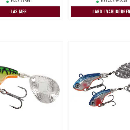
FINNS I LAGER.
FLER ÄN 6 ST KVAR
LÄS MER
LÄGG I VARUKORGE