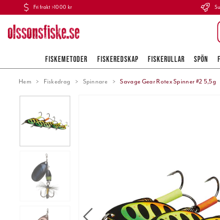
Fri frakt >1000 kr
Su
FISKEMETODER
FISKEREDSKAP
FISKERULLAR
SPÖN
Hem
Fiskedrag
Spinnare
Savage Gear Rotex Spinner #2 5,5g