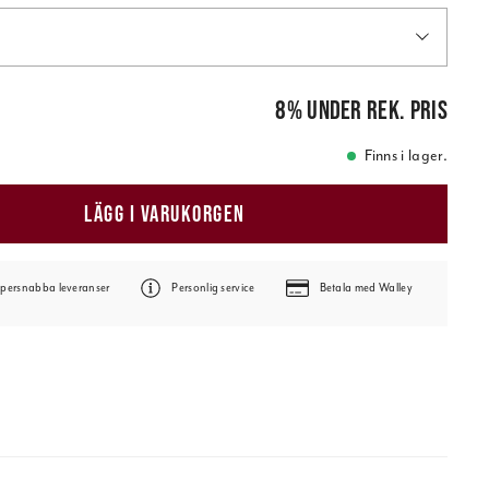
is
:
49,00 kr
8
%
under rek. pris
Finns i lager.
LÄGG I VARUKORGEN
persnabba leveranser
Personlig service
Betala med Walley