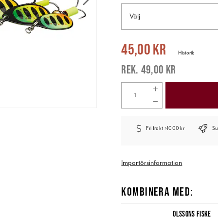
Välj
Nuvarande pris
:
45,00 kr
Tidigare pr
45,00 kr
Historik
49,00 kr
Fri frakt >1000 kr
Su
Importörsinformation
KOMBINERA MED:
OLSSONS FISKE