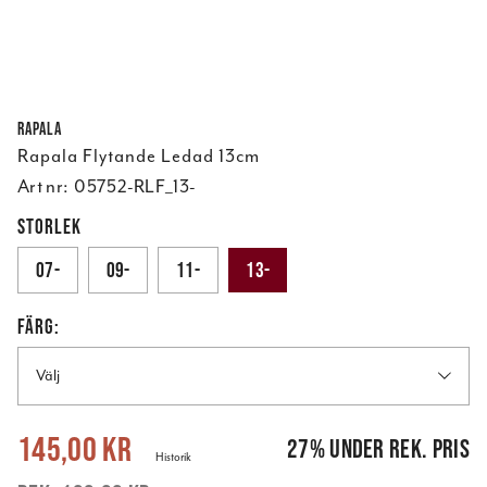
Rapala
Rapala Flytande Ledad 13cm
Art nr:
05752-RLF_13-
STORLEK
07-
09-
11-
13-
FÄRG:
Välj
Nuvarande pris
:
145,00 kr
Tidigare pris
:
199,00 kr
145,00 kr
27
%
under rek. pris
Historik