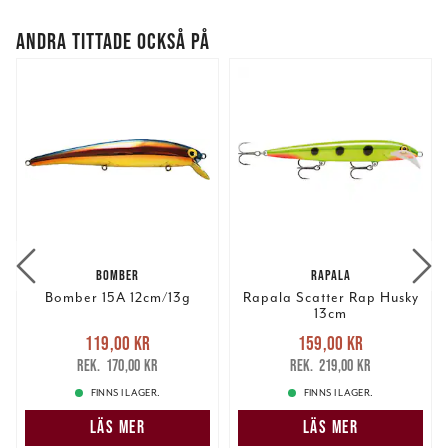
ANDRA TITTADE OCKSÅ PÅ
BOMBER
RAPALA
Bomber 15A 12cm/13g
Rapala Scatter Rap Husky
13cm
Nuvarande pris
:
Nuvarande pris
:
119,00 kr
159,00 kr
119,00 kr
Tidigare pris
:
159,00 kr
Tidigare pris
:
170,00 kr
219,00 kr
170,00 kr
219,00 kr
FINNS I LAGER.
FINNS I LAGER.
LÄS MER
LÄS MER