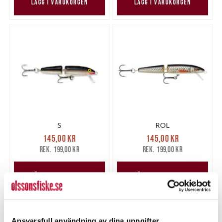
LÄGG I VARUKORGEN
LÄGG I VARUKORGEN
S
ROL
Nuvarande pris
:
Nuvarande pris
:
145,00 kr
145,00 kr
145,00 kr
Tidigare pris
:
145,00 kr
Tidigare pris
:
199,00 kr
199,00 kr
199,00 kr
199,00 kr
LÄGG I VARUKORGEN
LÄGG I VARUKORGEN
Ansvarsfull användning av dina uppgifter