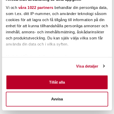
Vi och
våra 1022 partners
behandlar din personliga data,
som t.ex. ditt IP-nummer, och använder teknologi såsom
cookies för att lagra och få tillgång till information på din
enhet för att kunna tillhandahålla personliga annonser och
innehåll, annons- och innehållsmätning, åskådarinsikter
och produktutveckling. Du kan själv välja vilka som får
SCRB
SFCU
Nuvarande pris
:
Nuvarande pris
:
använda din data och i vilka syften.
139,00 kr
139,00 kr
139,00 kr
Tidigare pris
:
139,00 kr
Tidigare pris
:
199,00 kr
199,00 kr
199,00 kr
199,00 kr
Med din tillåtelse skulle vi även vilja:
Samla in information om din geografiska plats som
Tillfälligt slut
Tillfälligt slut
Visa detaljer
kan ha en noggrannhet på upp till flera meter
Identifiera din enhet genom att aktivt skanna den för
specifika kännetecken (fingeravtryck)
Tillåt alla
Ta reda på mer om hur dina personliga uppgifter
PRODUKTBESKRIVNING
behandlas och ställ in dina preferenser i
detaljsektionen
.
Avvisa
Du kan ändra eller dra tillbaka ditt samtycke när som
helst från cookie-förklaringen.