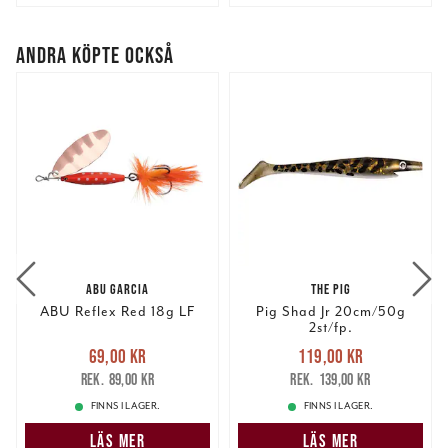
ANDRA KÖPTE OCKSÅ
ABU GARCIA
THE PIG
ABU Reflex Red 18g LF
Pig Shad Jr 20cm/50g
2st/fp.
Nuvarande pris
:
Nuvarande pris
:
69,00 kr
119,00 kr
69,00 kr
Tidigare pris
:
119,00 kr
Tidigare pris
:
89,00 kr
139,00 kr
89,00 kr
139,00 kr
FINNS I LAGER.
FINNS I LAGER.
LÄS MER
LÄS MER