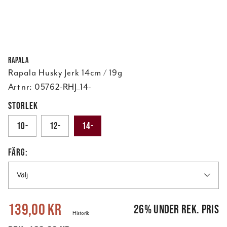
Rapala
Rapala Husky Jerk 14cm / 19g
Art nr:
05762-RHJ_14-
STORLEK
10-
12-
14-
FÄRG:
Välj
Nuvarande pris
:
139,00 kr
Tidigare pris
:
189,00 kr
139,00 kr
26
%
under rek. pris
Historik