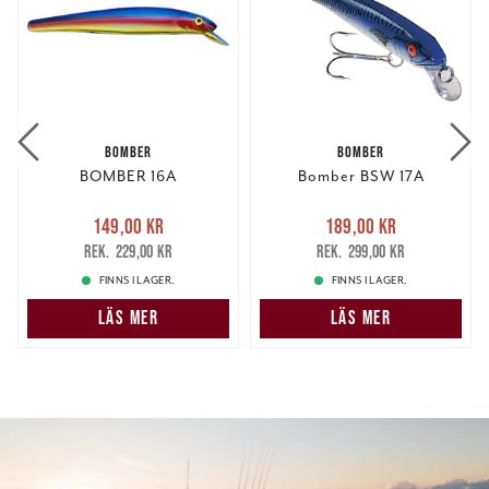
BOMBER
BOMBER
BOMBER 16A
Bomber BSW 17A
Nuvarande pris
:
Nuvarande pris
:
149,00 kr
189,00 kr
149,00 kr
Tidigare pris
:
189,00 kr
Tidigare pris
:
229,00 kr
299,00 kr
229,00 kr
299,00 kr
FINNS I LAGER.
FINNS I LAGER.
LÄS MER
LÄS MER