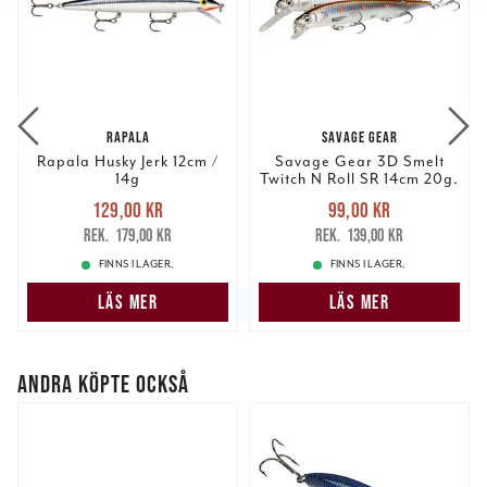
vidarebefordrar även sådana identifierare och annan
information från din enhet till de sociala medier och
annons- och analysföretag som vi samarbetar med.
Dessa kan i sin tur kombinera informationen med annan
information som du har tillhandahållit eller som de har
RAPALA
SAVAGE GEAR
samlat in när du har använt deras tjänster.
Rapala Husky Jerk 12cm /
Savage Gear 3D Smelt
14g
Twitch N Roll SR 14cm 20g.
Nuvarande pris
:
Nuvarande pris
:
129,00 kr
99,00 kr
129,00 kr
Tidigare pris
:
99,00 kr
Tidigare pris
:
179,00 kr
139,00 kr
179,00 kr
139,00 kr
FINNS I LAGER.
FINNS I LAGER.
LÄS MER
LÄS MER
ANDRA KÖPTE OCKSÅ