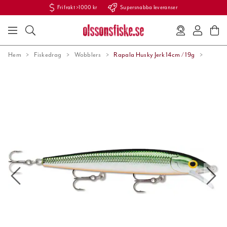
Fri frakt >1000 kr
Supersnabba leveranser
Hem
Fiskedrag
Wobblers
Rapala Husky Jerk 14cm / 19g