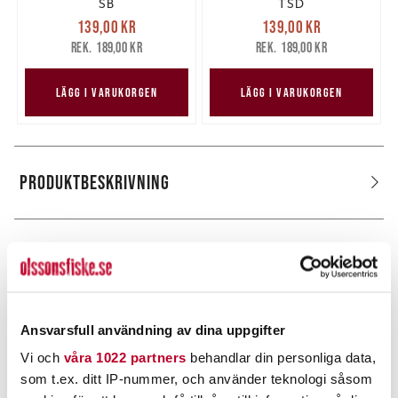
SB
TSD
Nuvarande pris
:
Nuvarande pris
:
139,00 kr
139,00 kr
139,00 kr
Tidigare pris
:
139,00 kr
Tidigare pris
:
189,00 kr
189,00 kr
189,00 kr
189,00 kr
LÄGG I VARUKORGEN
LÄGG I VARUKORGEN
PRODUKTBESKRIVNING
POPULÄRT JUST NU
Ansvarsfull användning av dina uppgifter
Vi och
våra 1022 partners
behandlar din personliga data,
som t.ex. ditt IP-nummer, och använder teknologi såsom