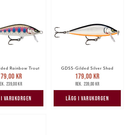
ded Rainbow Trout
GDSS-Gilded Silver Shad
arande pris
:
Nuvarande pris
:
179,00 kr
179,00 kr
 kr
Tidigare pris
:
179,00 kr
Tidigare pris
:
239,00 kr
239,00 kr
239,00 kr
239,00 kr
 I VARUKORGEN
LÄGG I VARUKORGEN