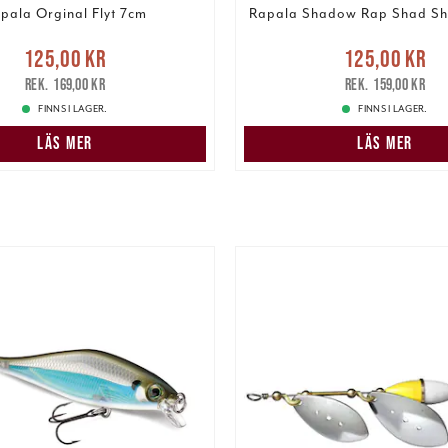
pala Orginal Flyt 7cm
Rapala Shadow Rap Shad Sh
Nuvarande pris
:
Nuvarande pris
125,00 kr
125,00 kr
r
Tidigare pris
:
169,00 kr
125,00 kr
Tidigare pris
:
169,00 kr
159,00 kr
FINNS I LAGER.
FINNS I LAGER.
LÄS MER
LÄS MER