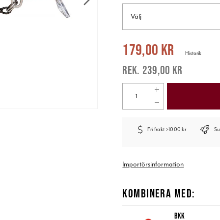
Välj
Nuvarande pris
:
179,00 kr
Tidigare 
179,00 kr
Historik
239,00 kr
Fri frakt >1000 kr
Su
Importörsinformation
KOMBINERA MED:
BKK