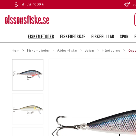
Fri frakt >1000 kr
Su
FISKEMETODER
FISKEREDSKAP
FISKERULLAR
SPÖN
Hem
Fiskemetoder
Abborrfiske
Beten
Hårdbeten
Rapa