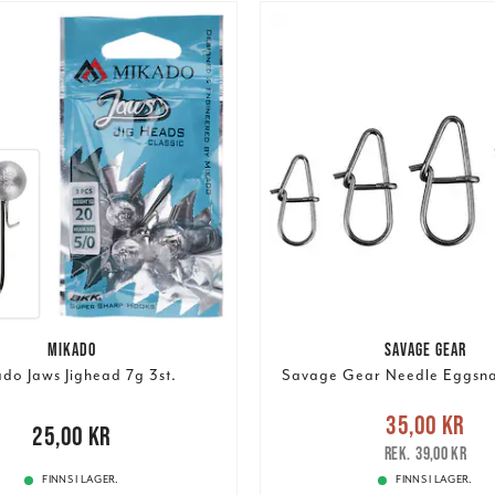
MIKADO
SAVAGE GEAR
do Jaws Jighead 7g 3st.
Savage Gear Needle Eggsna
Nuvarande pris
:
35,00 k
35,00 kr
00 kr
25,00 kr
pris
:
39,00 kr
39,00 kr
FINNS I LAGER.
FINNS I LAGER.