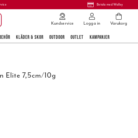
rvice
Betala med Walley
Kundservice
Logga in
Varukorg
BEHÖR
KLÄDER & SKOR
OUTDOOR
OUTLET
KAMPANJER
 Elite 7,5cm/10g