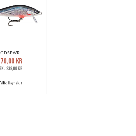
GDSPWR
arande pris
:
179,00 kr
 kr
Tidigare pris
:
239,00 kr
239,00 kr
illfälligt slut