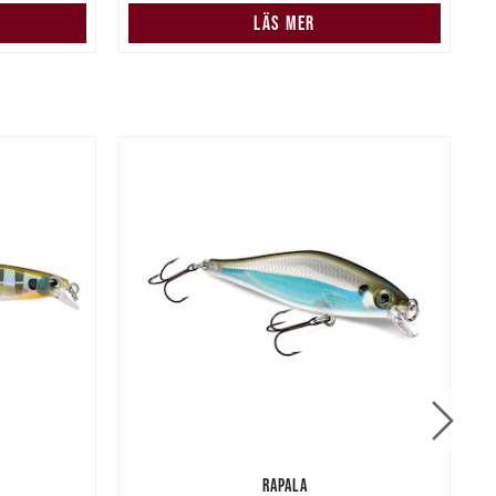
LÄS MER
RAPALA