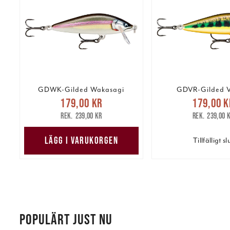
GDWK-Gilded Wakasagi
GDVR-Gilded V
Nuvarande pris
:
Nuvarande 
179,00 kr
179,00 k
179,00 kr
Tidigare pris
:
179,00 kr
Tidig
239,00 kr
239,00 
239,00 kr
239,00 
LÄGG I VARUKORGEN
Tillfälligt sl
POPULÄRT JUST NU