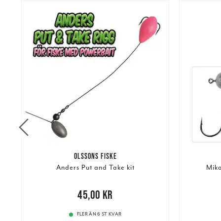
OLSSONS FISKE
h
Anders Put and Take kit
Mika
Pris
:
45,00 kr
45,00 kr
Pris
:
25,
FLER ÄN 6 ST KVAR