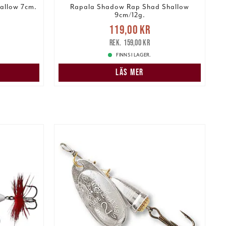
allow 7cm.
Rapala Shadow Rap Shad Shallow
9cm/12g.
:
Nuvarande pris
:
N
119,00 kr
159,00 kr
119,00 kr
Tidigare pris
:
159,00 kr
159,00 kr
FINNS I LAGER.
LÄS MER