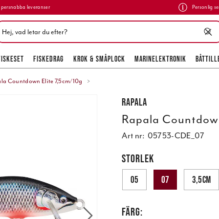
persnabba leveranser
Personlig se
FISKESET
FISKEDRAG
KROK & SMÅPLOCK
MARINELEKTRONIK
BÅTTILL
la Countdown Elite 7,5cm/10g
Rapala
Rapala Countdown
Art nr:
05753-CDE_07
STORLEK
05
07
3,5cm
FÄRG: