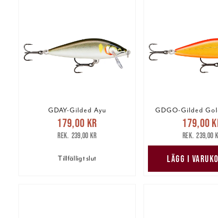
GDAY-Gilded Ayu
GDGO-Gilded Gol
Nuvarande pris
:
Nuvarande 
179,00 kr
179,00 k
179,00 kr
Tidigare pris
:
179,00 kr
Tidig
239,00 kr
239,00 
239,00 kr
239,00 
LÄGG I VARUK
Tillfälligt slut