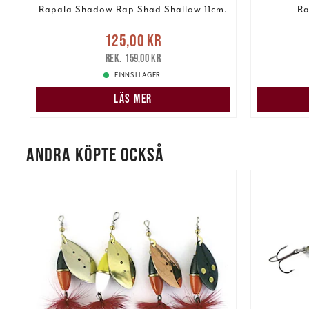
Rapala Shadow Rap Shad Shallow 11cm.
Ra
Nuvarande pris
:
125,00 kr
kr
125,00 kr
Tidigare pris
:
159,00 kr
125,00 k
159,00 kr
FINNS I LAGER.
LÄS MER
ANDRA KÖPTE OCKSÅ