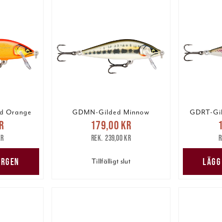
d Orange
GDMN-Gilded Minnow
GDRT-Gil
pris
:
Nuvarande pris
:
Nuv
r
179,00 kr
are pris
:
179,00 kr
Tidigare pris
:
179,00
kr
239,00 kr
kr
239,00 kr
ORGEN
LÄGG
Tillfälligt slut