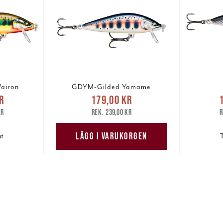
airon
GDYM-Gilded Yamame
pris
:
Nuvarande pris
:
Nuv
r
179,00 kr
are pris
:
179,00 kr
Tidigare pris
:
179,00
kr
239,00 kr
kr
239,00 kr
LÄGG I VARUKORGEN
ut
T