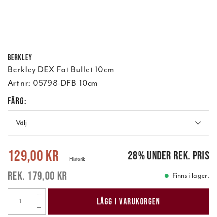
Berkley
Berkley DEX Fat Bullet 10cm
Art nr:
05798-DFB_10cm
FÄRG:
Välj
Nuvarande pris
:
129,00 kr
Tidigare pris
:
179,00 kr
129,00 kr
28
%
under rek. pris
Historik
179,00 kr
Finns i lager.
LÄGG I VARUKORGEN