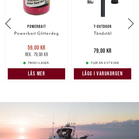
POWERBAIT
T-OUTDOOR
Powerbait Glitterdeg
Tändstål
Nuvarande pris
:
59,00 kr
59,00 kr
Tidigare pris
:
Pris
:
79,00 kr
79,00 kr
79,00 kr
79,00 kr
FINNS I LAGER.
FLER ÄN 6 ST KVAR
LÄS MER
LÄGG I VARUKORGEN