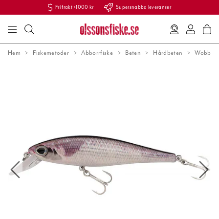
Fri frakt >1000 kr
Supersnabba leveranser
Hem
Fiskemetoder
Abborrfiske
Beten
Hårdbeten
Wobbler