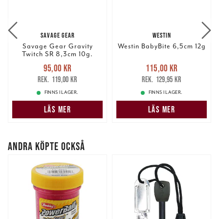
information från din enhet till de sociala medier och
annons- och analysföretag som vi samarbetar med.
Dessa kan i sin tur kombinera informationen med annan
SAVAGE GEAR
WESTIN
information som du har tillhandahållit eller som de har
Savage Gear Gravity
Westin BabyBite 6,5cm 12g
samlat in när du har använt deras tjänster.
Twitch SR 8,3cm 10g.
Nuvarande pris
:
Nuvarande pris
:
95,00 kr
115,00 kr
95,00 kr
Tidigare pris
:
115,00 kr
Tidigare pris
:
119,00 kr
129,95 kr
119,00 kr
129,95 kr
FINNS I LAGER.
FINNS I LAGER.
LÄS MER
LÄS MER
ANDRA KÖPTE OCKSÅ