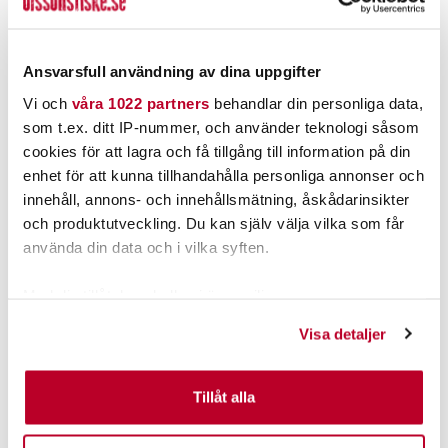
LÄGG I VARUKORG
LÄGG I VARUKORG
Ansvarsfull användning av dina uppgifter
Vi och
våra 1022 partners
behandlar din personliga data,
som t.ex. ditt IP-nummer, och använder teknologi såsom
cookies för att lagra och få tillgång till information på din
enhet för att kunna tillhandahålla personliga annonser och
innehåll, annons- och innehållsmätning, åskådarinsikter
och produktutveckling. Du kan själv välja vilka som får
använda din data och i vilka syften.
Med din tillåtelse skulle vi även vilja:
WESTIN
IFISH
Samla in information om din geografiska plats som
WESTIN SPOT-ON POPPERS
IFISH MINI MONSTER FROG 53G
Visa detaljer
kan ha en noggrannhet på upp till flera meter
Identifiera din enhet genom att aktivt skanna den för
115,00 kr
219,00 kr
specifika kännetecken (fingeravtryck)
Tillåt alla
Rek. 139,95 kr
Rek. 249,00 kr
Ta reda på mer om hur dina personliga uppgifter
FINNS I LAGER.
FINNS I LAGER.
behandlas och ställ in dina preferenser i
detaljsektionen
.