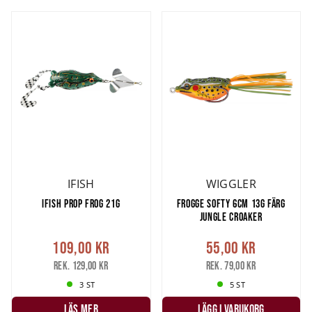
IFISH
WIGGLER
IFISH PROP FROG 21G
FROGGE SOFTY 6CM 13G FÄRG
JUNGLE CROAKER
109,00 kr
55,00 kr
Rek. 129,00 kr
Rek. 79,00 kr
3 ST
5 ST
LÄS MER
LÄGG I VARUKORG