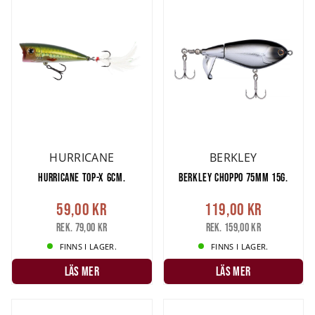
en viktig detalj till alla
abborrjiggar
. Dubbelkolla en extra gång att
det är rätt gram och krokstorlek innan du väljer. Då det finns
enorma mängder med
abborrjiggar
tipsar vi om att välja ut några
olika modeller med en skrikig och en neutral färg så klarar man de
flesta situationer.
Hårdbeten för abborre
finns också i många olika varianter. Det som
de flesta fångade sin första abborre med var en
spinnare
som
fortfarande idag är ett mycket effektivt abborrdrag. Förutom
HURRICANE
BERKLEY
spinnare
finns det
wobbler(crankbaits),
vibrationsbeten
och
HURRICANE TOP-X 6CM.
BERKLEY CHOPPO 75MM 15G.
balanspirkar
bland många andra.
Poppers
är ett ytgående
abborrbete som är mycket effektivt och roligt att fiska med då
59,00 kr
119,00 kr
huggen ofta blir aggresiva och sker precis i ytan.
Rek. 79,00 kr
Rek. 159,00 kr
FINNS I LAGER.
FINNS I LAGER.
Har du mer frågar om abborrfiske eller är det något du saknar?
Besök vår butik eller kontakta vår kundservice så hjälper vi dig för
LÄS MER
LÄS MER
ett lyckat abborrfiske!