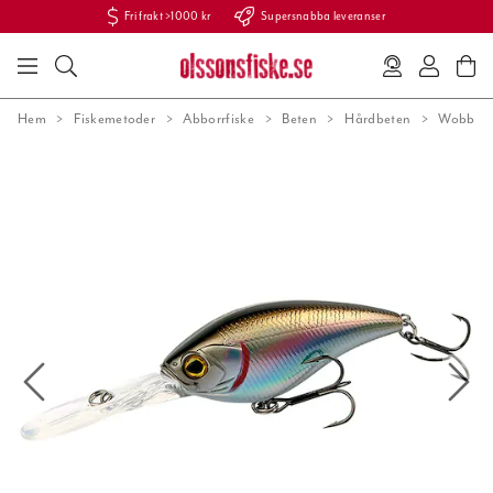
Fri frakt >1000 kr
Supersnabba leveranser
Hem
Fiskemetoder
Abborrfiske
Beten
Hårdbeten
Wobbler