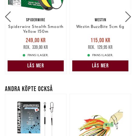
SPIDERWIRE
WESTIN
Spiderwire Stealth Smooth
Westin BuzzBite 5cm 6g
Yellow 150m
Nuvarande pris
:
Nuvarande pris
:
249,00 kr
115,00 kr
249,00 kr
Tidigare pris
:
115,00 kr
Tidigare pris
:
339,00 kr
129,95 kr
339,00 kr
129,95 kr
FINNS I LAGER.
FINNS I LAGER.
LÄS MER
LÄS MER
ANDRA KÖPTE OCKSÅ