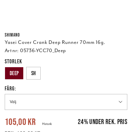
Shimano
Yasei Cover Crank Deep Runner 70mm 16g.
Art nr:
05736-YCC70_Deep
STORLEK
Deep
SH
FÄRG:
Välj
Nuvarande pris
:
105,00 kr
Tidigare pris
:
139,00 kr
105,00 kr
24
%
under rek. pris
Historik