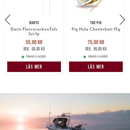
DARTS
THE PIG
Darts FluorocarbonTafs
Pig Hula Chatterbait 15g
2st/fp
Nuvarande pris
:
Nuvarande pris
:
55,00 kr
75,00 kr
55,00 kr
Tidigare pris
:
75,00 kr
Tidigare pris
:
69,00 kr
99,00 kr
69,00 kr
99,00 kr
FINNS I LAGER.
FINNS I LAGER.
LÄS MER
LÄS MER