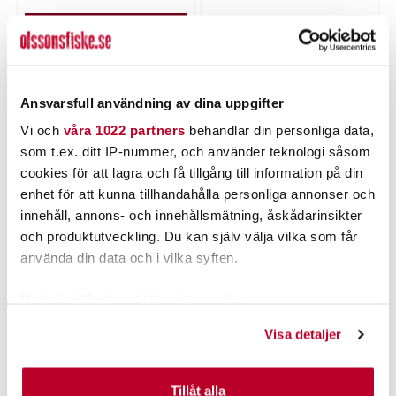
Tillfälligt slut
LÄGG I VARUKORGEN
Ansvarsfull användning av dina uppgifter
PRODUKTBESKRIVNING
Vi och
våra 1022 partners
behandlar din personliga data,
som t.ex. ditt IP-nummer, och använder teknologi såsom
cookies för att lagra och få tillgång till information på din
enhet för att kunna tillhandahålla personliga annonser och
innehåll, annons- och innehållsmätning, åskådarinsikter
POPULÄRT JUST NU
och produktutveckling. Du kan själv välja vilka som får
använda din data och i vilka syften.
40%
Med din tillåtelse skulle vi även vilja:
Samla in information om din geografiska plats som
Visa detaljer
kan ha en noggrannhet på upp till flera meter
Identifiera din enhet genom att aktivt skanna den för
specifika kännetecken (fingeravtryck)
Tillåt alla