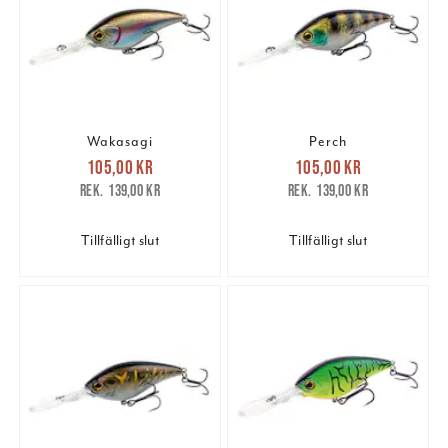
Wakasagi
Perch
Nuvarande pris
:
Nuvarande pris
:
105,00 kr
105,00 kr
105,00 kr
Tidigare pris
:
105,00 kr
Tidigare pris
:
139,00 kr
139,00 kr
139,00 kr
139,00 kr
Tillfälligt slut
Tillfälligt slut