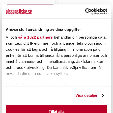
Tillfälligt slut
LÄGG I VARUKORGEN
Ansvarsfull användning av dina uppgifter
PRODUKTBESKRIVNING
Vi och
våra 1022 partners
behandlar din personliga data,
som t.ex. ditt IP-nummer, och använder teknologi såsom
cookies för att lagra och få tillgång till information på din
enhet för att kunna tillhandahålla personliga annonser och
innehåll, annons- och innehållsmätning, åskådarinsikter
POPULÄRT JUST NU
och produktutveckling. Du kan själv välja vilka som får
använda din data och i vilka syften.
Med din tillåtelse skulle vi även vilja:
Samla in information om din geografiska plats som
Visa detaljer
kan ha en noggrannhet på upp till flera meter
Identifiera din enhet genom att aktivt skanna den för
specifika kännetecken (fingeravtryck)
Tillåt alla