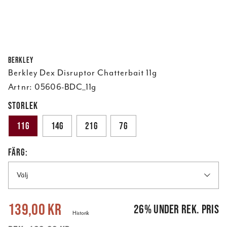
Berkley
Berkley Dex Disruptor Chatterbait 11g
Art nr:
05606-BDC_11g
STORLEK
11g
14g
21g
7g
FÄRG:
Välj
Nuvarande pris
:
139,00 kr
Tidigare pris
:
189,00 kr
139,00 kr
26
%
under rek. pris
Historik