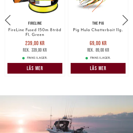
FIRELINE
THE PIG
FireLine Fused 150m 8tråd
Pig Hula Chatterbait 11g.
Fl. Green
Nuvarande pris
:
Nuvarande pris
:
239,00 kr
69,00 kr
239,00 kr
Tidigare pris
:
69,00 kr
Tidigare pris
:
339,00 kr
89,00 kr
339,00 kr
89,00 kr
FINNS I LAGER.
FINNS I LAGER.
LÄS MER
LÄS MER