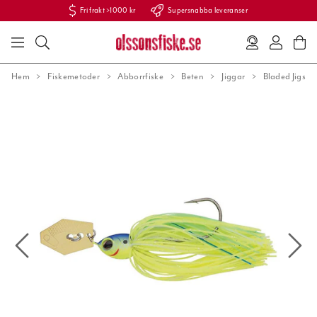
Fri frakt >1000 kr
Supersnabba leveranser
Hem
Fiskemetoder
Abborrfiske
Beten
Jiggar
Bladed Jigs &