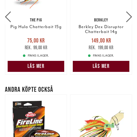
THE PIG
BERKLEY
Pig Hula Chatterbait 15g
Berkley Dex Disruptor
Chatterbait 14g
Nuvarande pris
:
Nuvarande pris
:
75,00 kr
149,00 kr
75,00 kr
Tidigare pris
:
149,00 kr
Tidigare pris
:
99,00 kr
199,00 kr
99,00 kr
199,00 kr
FINNS I LAGER.
FINNS I LAGER.
LÄS MER
LÄS MER
ANDRA KÖPTE OCKSÅ