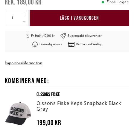
189,00 kr
Finns i lager.
LÄGG I VARUKORGEN
Fri frakt >1000 kr
Supersnabba leveranser
Personlig service
Betala med Walley
Importörsinformation
KOMBINERA MED:
OLSSONS FISKE
Olssons Fiske Keps Snapback Black
Gray
199,00 kr