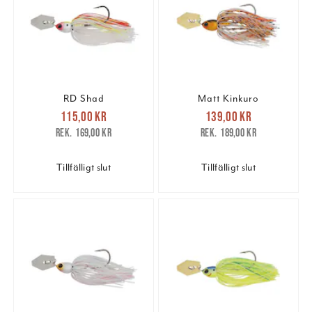
RD Shad
Matt Kinkuro
Nuvarande pris
:
Nuvarande pris
:
115,00 kr
139,00 kr
115,00 kr
Tidigare pris
:
139,00 kr
Tidigare pris
:
169,00 kr
189,00 kr
169,00 kr
189,00 kr
Tillfälligt slut
Tillfälligt slut