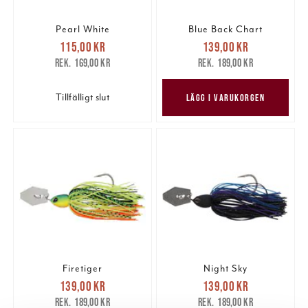
Pearl White
Blue Back Chart
Nuvarande pris
:
Nuvarande pris
:
115,00 kr
139,00 kr
115,00 kr
Tidigare pris
:
139,00 kr
Tidigare pris
:
169,00 kr
189,00 kr
169,00 kr
189,00 kr
Tillfälligt slut
LÄGG I VARUKORGEN
Firetiger
Night Sky
Nuvarande pris
:
Nuvarande pris
:
139,00 kr
139,00 kr
139,00 kr
Tidigare pris
:
139,00 kr
Tidigare pris
:
189,00 kr
189,00 kr
189,00 kr
189,00 kr