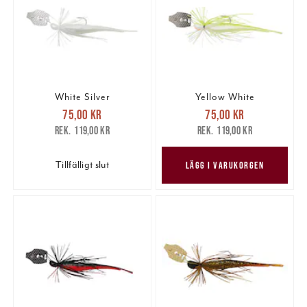
White Silver
Yellow White
Nuvarande pris
:
Nuvarande pris
:
75,00 kr
75,00 kr
75,00 kr
Tidigare pris
:
75,00 kr
Tidigare pris
:
119,00 kr
119,00 kr
119,00 kr
119,00 kr
Tillfälligt slut
LÄGG I VARUKORGEN