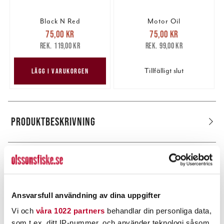
Black N Red
Motor Oil
Nuvarande pris
:
Nuvarande pris
:
75,00 kr
75,00 kr
75,00 kr
Tidigare pris
:
75,00 kr
Tidigare pris
:
119,00 kr
99,00 kr
119,00 kr
99,00 kr
Tillfälligt slut
LÄGG I VARUKORGEN
PRODUKTBESKRIVNING
POPULÄRT JUST NU
Ansvarsfull användning av dina uppgifter
Vi och
våra 1022 partners
behandlar din personliga data,
som t.ex. ditt IP-nummer, och använder teknologi såsom