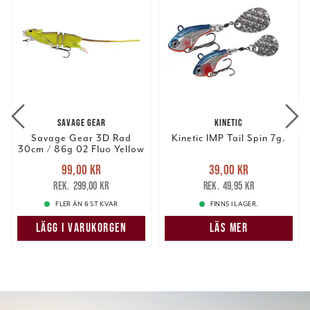
SAVAGE GEAR
KINETIC
Savage Gear 3D Rad
Kinetic IMP Tail Spin 7g.
30cm / 86g 02 Fluo Yellow
Nuvarande pris
:
Nuvarande pris
:
99,00 kr
39,00 kr
99,00 kr
Tidigare pris
:
39,00 kr
Tidigare pris
:
299,00 kr
49,95 kr
299,00 kr
49,95 kr
FLER ÄN 6 ST KVAR
FINNS I LAGER.
LÄGG I VARUKORGEN
LÄS MER