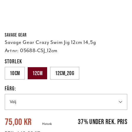
Savage Gear
Savage Gear Crazy Swim Jig 12cm 14,5g
Art nr:
05688-CSJ_12cm
STORLEK
10cm
12cm
12cm_20g
FÄRG:
Välj
Nuvarande pris
:
75,00 kr
Tidigare pris
:
119,00 kr
75,00 kr
37
%
under rek. pris
Historik