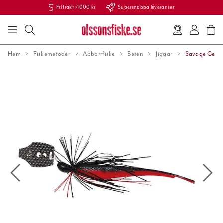
Fri frakt >1000 kr
Supersnabba leveranser
Hem
Fiskemetoder
Abborrfiske
Beten
Jiggar
Savage Gear 