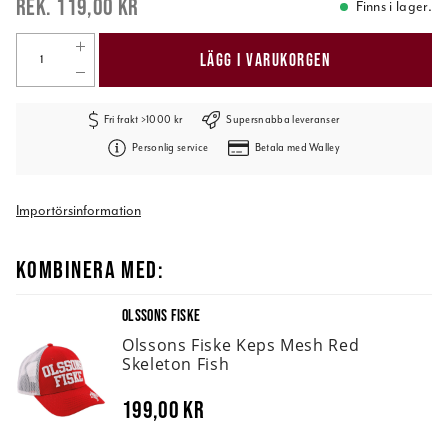
119,00 kr
Finns i lager.
LÄGG I VARUKORGEN
Fri frakt >1000 kr
Supersnabba leveranser
Personlig service
Betala med Walley
Importörsinformation
KOMBINERA MED:
OLSSONS FISKE
Olssons Fiske Keps Mesh Red
Skeleton Fish
199,00 kr