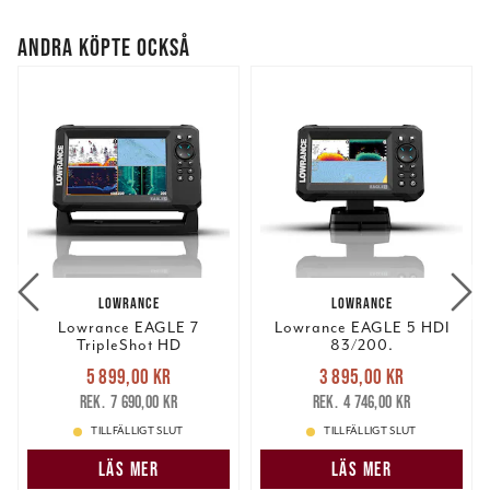
ANDRA KÖPTE OCKSÅ
LOWRANCE
LOWRANCE
Lowrance EAGLE 7
Lowrance EAGLE 5 HDI
TripleShot HD
83/200.
Nuvarande pris
:
Nuvarande pris
:
5 899,00 kr
3 895,00 kr
5 899,00 kr
Tidigare pris
:
3 895,00 kr
Tidigare pris
:
7 690,00 kr
4 746,00 kr
7 690,00 kr
4 746,00 kr
TILLFÄLLIGT SLUT
TILLFÄLLIGT SLUT
LÄS MER
LÄS MER