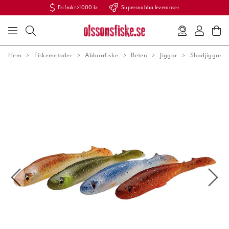
Fri frakt >1000 kr
Supersnabba leveranser
Hem
Fiskemetoder
Abborrfiske
Beten
Jiggar
Shadjiggar