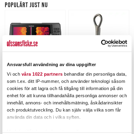
POPULÄRT JUST NU
Ansvarsfull användning av dina uppgifter
Vi och
våra 1022 partners
behandlar din personliga data,
GARMIN
DAIWA
som t.ex. ditt IP-nummer, och använder teknologi såsom
Garmin STRIKER Vivid 9sv
Daiwa Prorex Treble Hook
med GT52-givare - ekolod
T30 (6-10st/fp)
cookies för att lagra och få tillgång till information på din
Nuvarande pris
:
Nuvarande pris
:
5 849,00 kr
35,00 kr
enhet för att kunna tillhandahålla personliga annonser och
5 849,00 kr
Tidigare pris
:
35,00 kr
Tidigare pris
:
8 049,00 kr
44,00 kr
innehåll, annons- och innehållsmätning, åskådarinsikter
8 049,00 kr
44,00 kr
och produktutveckling. Du kan själv välja vilka som får
FLER ÄN 6 ST KVAR
FINNS I LAGER.
använda din data och i vilka syften.
LÄGG I VARUKORGEN
LÄS MER
Med din tillåtelse skulle vi även vilja: