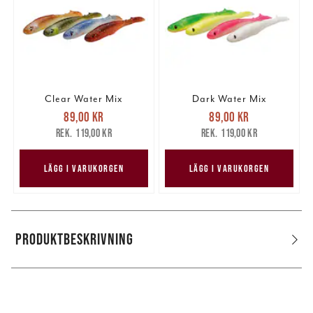
Clear Water Mix
Dark Water Mix
Nuvarande pris
:
Nuvarande pris
:
89,00 kr
89,00 kr
89,00 kr
Tidigare pris
:
89,00 kr
Tidigare pris
:
119,00 kr
119,00 kr
119,00 kr
119,00 kr
LÄGG I VARUKORGEN
LÄGG I VARUKORGEN
PRODUKTBESKRIVNING