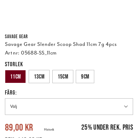
Savage Gear
Savage Gear Slender Scoop Shad 11cm 7g 4pcs
Art nr:
05688-SS_11cm
STORLEK
11cm
13cm
15cm
9cm
FÄRG:
Välj
Nuvarande pris
:
89,00 kr
Tidigare pris
:
119,00 kr
89,00 kr
25
%
under rek. pris
Historik