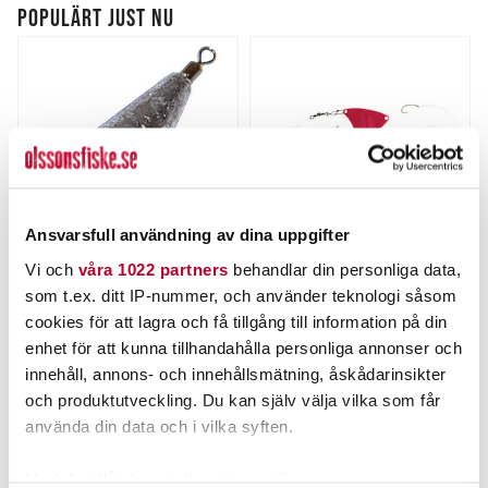
POPULÄRT JUST NU
Ansvarsfull användning av dina uppgifter
Vi och
våra 1022 partners
behandlar din personliga data,
WIGGLER
ABU GARCIA
som t.ex. ditt IP-nummer, och använder teknologi såsom
Bottensänke Päron fp
Abu Konvoj K/Red-
S/Green.
cookies för att lagra och få tillgång till information på din
Nuvarande pris
:
Nuvarande pris
:
25,00 kr
89,00 kr
enhet för att kunna tillhandahålla personliga annonser och
25,00 kr
Tidigare pris
:
89,00 kr
Tidigare pris
:
29,00 kr
119,00 kr
innehåll, annons- och innehållsmätning, åskådarinsikter
29,00 kr
119,00 kr
och produktutveckling. Du kan själv välja vilka som får
FINNS I LAGER.
FLER ÄN 6 ST KVAR
använda din data och i vilka syften.
LÄS MER
LÄGG I VARUKORGEN
Med din tillåtelse skulle vi även vilja: