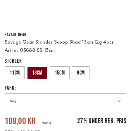
Savage Gear
Savage Gear Slender Scoop Shad 13cm 12g 4pcs
Art nr:
05688-SS_13cm
STORLEK
11cm
13cm
15cm
9cm
FÄRG:
Välj
Nuvarande pris
:
109,00 kr
Tidigare pris
:
149,00 kr
109,00 kr
27
%
under rek. pris
Historik