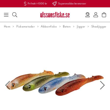
Fri frakt >1000 kr
Supersnabba leveranser
Hem
Fiskemetoder
Abborrfiske
Beten
Jiggar
Shadjiggar