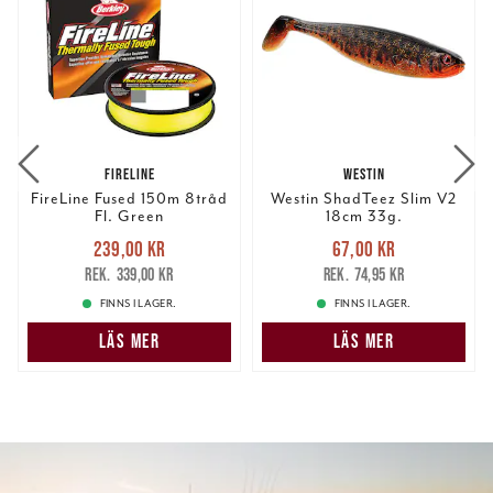
FIRELINE
WESTIN
FireLine Fused 150m 8tråd
Westin ShadTeez Slim V2
Fl. Green
18cm 33g.
Nuvarande pris
:
Nuvarande pris
:
239,00 kr
67,00 kr
239,00 kr
Tidigare pris
:
67,00 kr
Tidigare pris
:
339,00 kr
74,95 kr
339,00 kr
74,95 kr
FINNS I LAGER.
FINNS I LAGER.
LÄS MER
LÄS MER