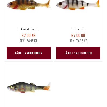
T Gold Perch
T Perch
Nuvarande pris
:
Nuvarande pris
:
67,00 kr
67,00 kr
67,00 kr
Tidigare pris
:
67,00 kr
Tidigare pris
:
74,95 kr
74,95 kr
74,95 kr
74,95 kr
LÄGG I VARUKORGEN
LÄGG I VARUKORGEN