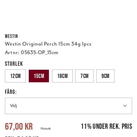
Westin
Westin Original Perch 15cm 34g 1pcs
Art nr:
05635-OP_15cm
STORLEK
12cm
15cm
18cm
7cm
9cm
FÄRG:
Välj
Nuvarande pris
:
67,00 kr
Tidigare pris
:
74,95 kr
67,00 kr
11
%
under rek. pris
Historik