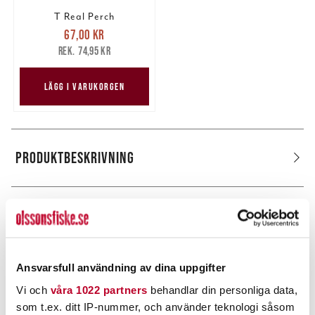
T Real Perch
Nuvarande pris
:
67,00 kr
67,00 kr
Tidigare pris
:
74,95 kr
74,95 kr
LÄGG I VARUKORGEN
PRODUKTBESKRIVNING
POPULÄRT JUST NU
Ansvarsfull användning av dina uppgifter
Vi och
våra 1022 partners
behandlar din personliga data,
som t.ex. ditt IP-nummer, och använder teknologi såsom