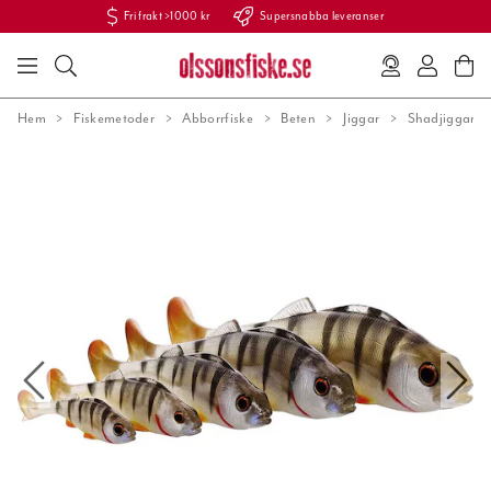
Fri frakt >1000 kr
Supersnabba leveranser
Hem
Fiskemetoder
Abborrfiske
Beten
Jiggar
Shadjiggar