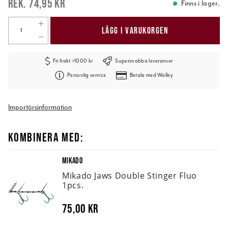
74,95 kr
Finns i lager.
LÄGG I VARUKORGEN
Fri frakt >1000 kr
Supersnabba leveranser
Personlig service
Betala med Walley
Importörsinformation
KOMBINERA MED:
MIKADO
Mikado Jaws Double Stinger Fluo
1pcs.
75,00 kr