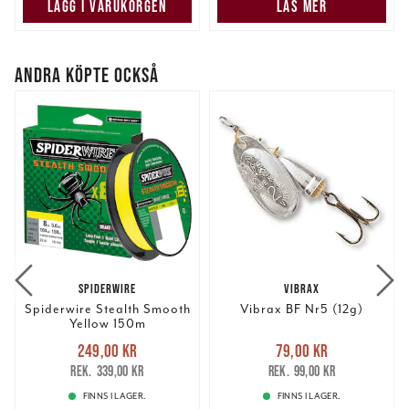
samlat in när du har använt deras tjänster.
LÄGG I VARUKORGEN
LÄS MER
ANDRA KÖPTE OCKSÅ
SPIDERWIRE
VIBRAX
Spiderwire Stealth Smooth
Vibrax BF Nr5 (12g)
Yellow 150m
Nuvarande pris
:
Nuvarande pris
:
249,00 kr
79,00 kr
249,00 kr
Tidigare pris
:
79,00 kr
Tidigare pris
:
339,00 kr
99,00 kr
339,00 kr
99,00 kr
FINNS I LAGER.
FINNS I LAGER.