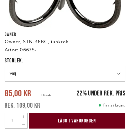
Owner
Owner, STN-36BC, tubkrok
Art nr:
06675-
STORLEK:
Välj
Nuvarande pris
:
85,00 kr
Tidigare pris
:
109,00 kr
85,00 kr
22
%
under rek. pris
Historik
109,00 kr
Finns i lager.
LÄGG I VARUKORGEN