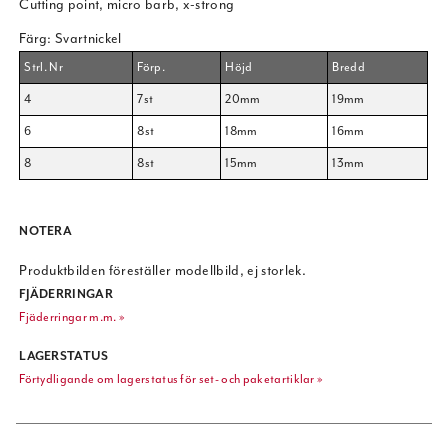
Cutting point, micro barb, x-strong
Färg: Svartnickel
Strl. Nr
Förp.
Höjd
Bredd
4
7st
20mm
19mm
6
8st
18mm
16mm
8
8st
15mm
13mm
NOTERA
Produktbilden föreställer modellbild, ej storlek.
FJÄDERRINGAR
Fjäderringar m.m. »
LAGERSTATUS
Förtydligande om lagerstatus för set- och paketartiklar »