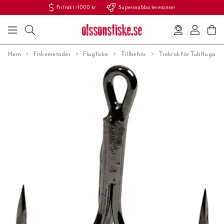
Fri frakt >1000 kr
Supersnabba leveranser
Hem
Fiskemetoder
Flugfiske
Tillbehör
Trekrok för Tubfluga