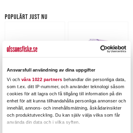
POPULÄRT JUST NU
Ansvarsfull användning av dina uppgifter
Vi och
våra 1022 partners
behandlar din personliga data,
MWAR
LUHR JENSEN
som t.ex. ditt IP-nummer, och använder teknologi såsom
Monkey Ned 7cm 12-pack
Luhr Jensen Whole Bait
cookies för att lagra och få tillgång till information på din
Head Medium
enhet för att kunna tillhandahålla personliga annonser och
Nuvarande pris
:
79,00 kr
innehåll, annons- och innehållsmätning, åskådarinsikter
Pris
:
89,00 kr
89,00 kr
79,00 kr
Tidigare pris
:
99,00 kr
99,00 kr
och produktutveckling. Du kan själv välja vilka som får
FINNS I LAGER.
FINNS I LAGER.
använda din data och i vilka syften.
LÄS MER
LÄS MER