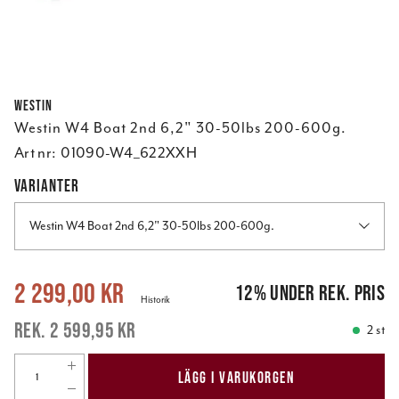
Westin
Westin W4 Boat 2nd 6,2" 30-50lbs 200-600g.
Art nr:
01090-W4_622XXH
VARIANTER
Westin W4 Boat 2nd 6,2" 30-50lbs 200-600g.
Nuvarande pris
:
2 299,00 kr
Tidigare pris
:
2 599,95 kr
2 299,00 kr
12
%
under rek. pris
Historik
2 599,95 kr
2 st
LÄGG I VARUKORGEN