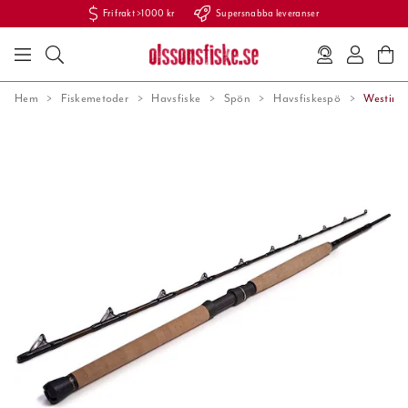
Fri frakt >1000 kr
Supersnabba leveranser
Hem
Fiskemetoder
Havsfiske
Spön
Havsfiskespö
Westin 