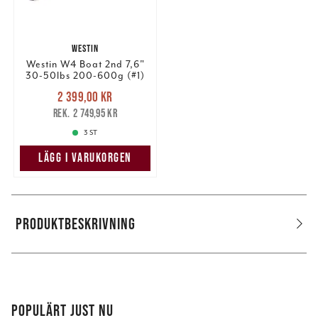
WESTIN
Westin W4 Boat 2nd 7,6"
30-50lbs 200-600g (#1)
Nuvarande pris
:
2 399,00 kr
2 399,00 kr
Tidigare pris
:
2 749,95 kr
2 749,95 kr
3 ST
LÄGG I VARUKORGEN
PRODUKTBESKRIVNING
POPULÄRT JUST NU