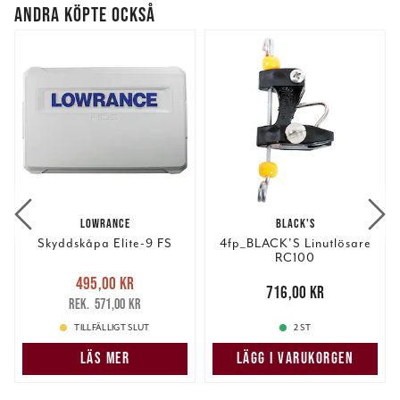
ANDRA KÖPTE OCKSÅ
LOWRANCE
BLACK'S
Skyddskåpa Elite-9 FS
4fp_BLACK'S Linutlösare
RC100
Nuvarande pris
:
495,00 kr
495,00 kr
Tidigare pris
:
Pris
:
716,00 kr
716,00 kr
571,00 kr
571,00 kr
TILLFÄLLIGT SLUT
2 ST
LÄS MER
LÄGG I VARUKORGEN