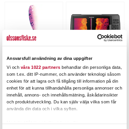
Ansvarsfull användning av dina uppgifter
APEX
GARMIN
Vi och
våra 1022 partners
behandlar din personliga data,
APEX 1,5"/4cm
Garmin STRIKER Vivid 9sv
som t.ex. ditt IP-nummer, och använder teknologi såsom
med GT52-givare - ekolod
Nuvarande pris
:
Nuvarande pris
:
cookies för att lagra och få tillgång till information på din
69,00 kr
5 849,00 kr
69,00 kr
Tidigare pris
:
5 849,00 kr
Tidigare pris
:
enhet för att kunna tillhandahålla personliga annonser och
112,00 kr
8 049,00 kr
112,00 kr
8 049,00 kr
innehåll, annons- och innehållsmätning, åskådarinsikter
FINNS I LAGER.
FLER ÄN 6 ST KVAR
och produktutveckling. Du kan själv välja vilka som får
LÄS MER
LÄGG I VARUKORGEN
använda din data och i vilka syften.
Med din tillåtelse skulle vi även vilja: