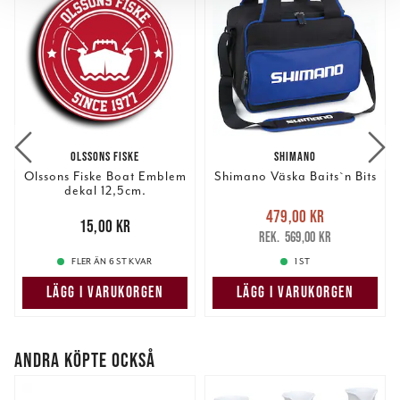
för sociala medier och analysera vår trafik. Vi
vidarebefordrar även sådana identifierare och annan
information från din enhet till de sociala medier och
annons- och analysföretag som vi samarbetar med.
Dessa kan i sin tur kombinera informationen med annan
information som du har tillhandahållit eller som de har
samlat in när du har använt deras tjänster.
OLSSONS FISKE
SHIMANO
Olssons Fiske Boat Emblem
Shimano Väska Baits`n Bits
dekal 12,5cm.
Nuvarande pris
:
479,00 kr
Pris
:
15,00 kr
15,00 kr
479,00 kr
Tidigare pris
:
569,00 kr
569,00 kr
FLER ÄN 6 ST KVAR
1 ST
LÄGG I VARUKORGEN
LÄGG I VARUKORGEN
ANDRA KÖPTE OCKSÅ