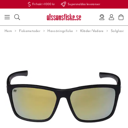
Fri frakt >1000 kr
Supersnabba leveranser
Hem
Fiskemetoder
Havsöringsfiske
Kläder/Vadare
Solglasög