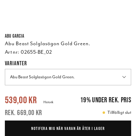
Abu Garcia
Abu Beast Solglasögon Gold Green.
Art nr:
02655-BE_02
VARIANTER
Abu Beast Solglasögon Gold Green.
Nuvarande pris
:
539,00 kr
Tidigare pris
:
669,00 kr
539,00 kr
19
%
under rek. pris
Historik
669,00 kr
Tillfälligt slut
NOTIFERA MIG NÄR VARAN ÄR ÅTER I LAGER