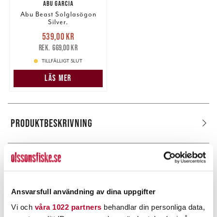
ABU GARCIA
Abu Beast Solglasögon
Silver.
Nuvarande pris
:
539,00 kr
539,00 kr
Tidigare pris
:
669,00 kr
669,00 kr
TILLFÄLLIGT SLUT
LÄS MER
PRODUKTBESKRIVNING
POPULÄRT JUST NU
Ansvarsfull användning av dina uppgifter
Vi och
våra 1022 partners
behandlar din personliga data,