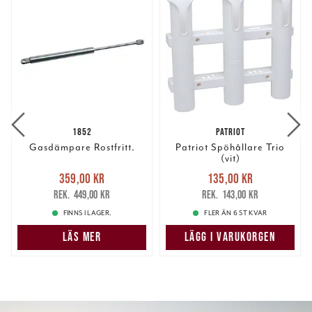
1852
PATRIOT
Gasdämpare Rostfritt.
Patriot Spöhållare Trio
(vit)
Nuvarande pris
:
Nuvarande pris
:
359,00 kr
135,00 kr
359,00 kr
Tidigare pris
:
135,00 kr
Tidigare pris
:
449,00 kr
143,00 kr
449,00 kr
143,00 kr
FINNS I LAGER.
FLER ÄN 6 ST KVAR
LÄS MER
LÄGG I VARUKORGEN