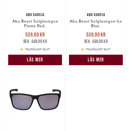
ABU GARCIA
ABU GARCIA
Abu Beast Solglasögon
Abu Beast Solglasögon Ice
Flame Red.
Blue.
Nuvarande pris
:
Nuvarande pris
:
539,00 kr
539,00 kr
539,00 kr
Tidigare pris
:
539,00 kr
Tidigare pris
:
669,00 kr
669,00 kr
669,00 kr
669,00 kr
TILLFÄLLIGT SLUT
TILLFÄLLIGT SLUT
LÄS MER
LÄS MER