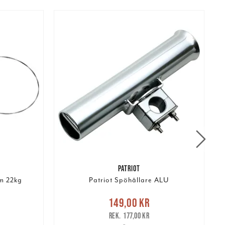
PATRIOT
m 22kg
Patriot Spöhållare ALU
r
Tidigare
Nuvarande pris
:
N
149,00 kr
149,00 kr
Tidigare pris
:
177,00 kr
177,00 kr