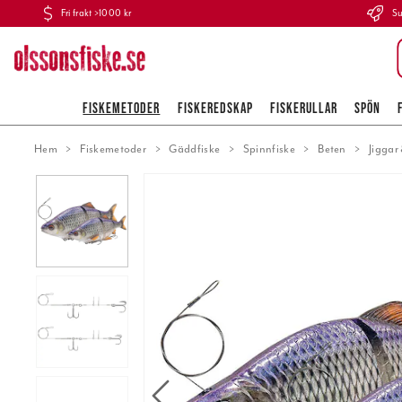
Fri frakt >1000 kr
Su
FISKEMETODER
FISKEREDSKAP
FISKERULLAR
SPÖN
Hem
Fiskemetoder
Gäddfiske
Spinnfiske
Beten
Jigga