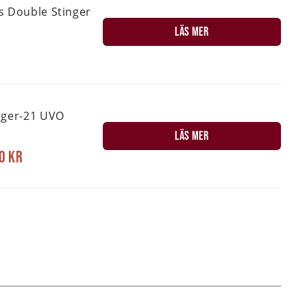
s Double Stinger
LÄS MER
gger-21 UVO
.
LÄS MER
0 kr