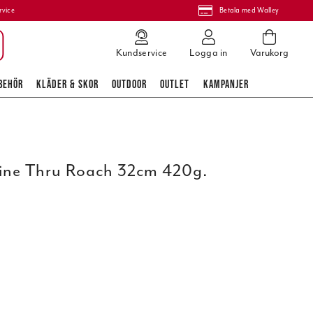
rvice
Betala med Walley
Kundservice
Logga in
Varukorg
BEHÖR
KLÄDER & SKOR
OUTDOOR
OUTLET
KAMPANJER
ine Thru Roach 32cm 420g.