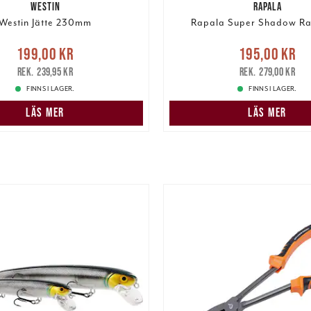
WESTIN
RAPALA
Westin Jätte 230mm
Rapala Super Shadow Ra
Nuvarande pris
:
Nuvarande pris
199,00 kr
195,00 kr
r
Tidigare pris
:
239,95 kr
195,00 kr
Tidigare pris
:
239,95 kr
279,00 kr
FINNS I LAGER.
FINNS I LAGER.
LÄS MER
LÄS MER