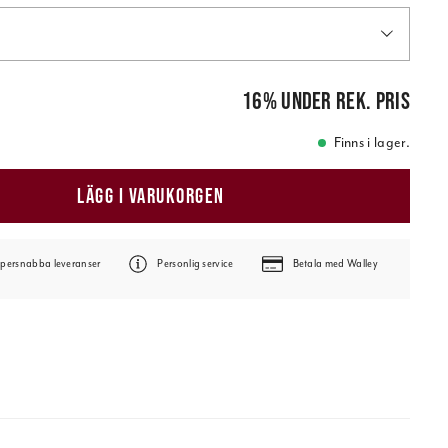
pris
:
549,00 kr
16
%
under rek. pris
Finns i lager.
LÄGG I VARUKORGEN
persnabba leveranser
Personlig service
Betala med Walley