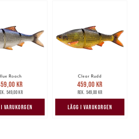
Blue Roach
Clear Rudd
arande pris
:
Nuvarande pris
:
459,00 kr
459,00 kr
 kr
Tidigare pris
:
459,00 kr
Tidigare pris
:
549,00 kr
549,00 kr
549,00 kr
549,00 kr
 I VARUKORGEN
LÄGG I VARUKORGEN