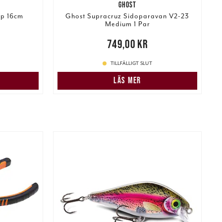
GHOST
p 16cm
Ghost Supracruz Sidoparavan V2-23
Medium 1 Par
:
Pris
:
749,00 kr
749,00 kr
279,00 kr
1
TILLFÄLLIGT SLUT
LÄS MER