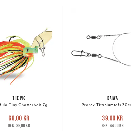
THE PIG
DAIWA
Hula Tiny Chatterbait 7g
Prorex Titaniumtafs 30c
e pris
:
69,00 kr
Tidigare
Nuvarande pris
:
39,00 k
69,00 kr
39,00 kr
pris
:
89,00 kr
pris
:
44,00 kr
89,00 kr
44,00 kr