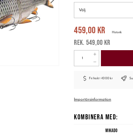
Välj
Nuvarande pris
:
459,00 kr
Tidigare 
459,00 kr
Historik
549,00 kr
Fri frakt >1000 kr
Su
Importörsinformation
KOMBINERA MED:
MIKADO