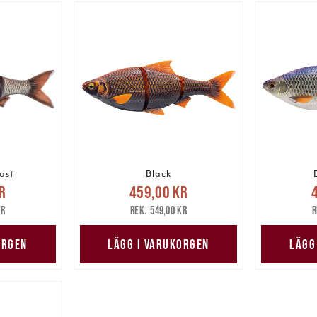
ost
Black
pris
:
Nuvarande pris
:
Nuv
r
459,00 kr
are pris
:
459,00 kr
Tidigare pris
:
459,00
kr
549,00 kr
kr
549,00 kr
ORGEN
LÄGG I VARUKORGEN
LÄGG