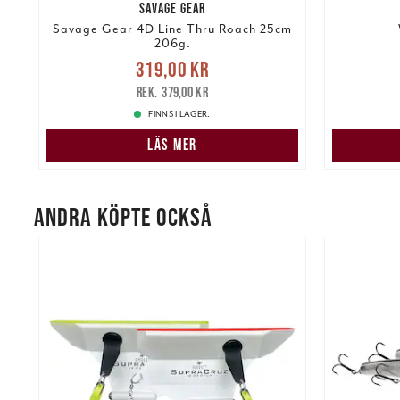
SAVAGE GEAR
Savage Gear 4D Line Thru Roach 25cm
206g.
Nuvarande pris
:
319,00 kr
kr
319,00 kr
Tidigare pris
:
379,00 kr
199,00 k
379,00 kr
FINNS I LAGER.
LÄS MER
ANDRA KÖPTE OCKSÅ