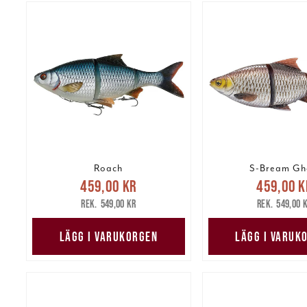
Roach
S-Bream Gh
Nuvarande pris
:
Nuvarande 
459,00 kr
459,00 k
459,00 kr
Tidigare pris
:
459,00 kr
Tidig
549,00 kr
549,00 
549,00 kr
549,00 
LÄGG I VARUKORGEN
LÄGG I VARUK