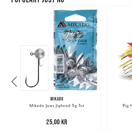
MIKADO
Mikado Jaws Jighead 5g 3st
Pig 
re
Nuvarand
Pris
:
25,00 kr
25,00 kr