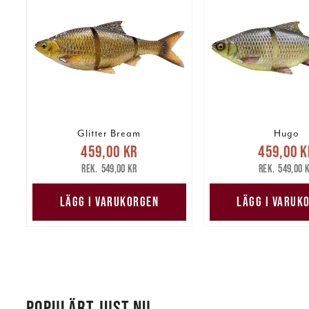
Glitter Bream
Hugo
Nuvarande pris
:
Nuvarande 
459,00 kr
459,00 k
459,00 kr
Tidigare pris
:
459,00 kr
Tidig
549,00 kr
549,00 
549,00 kr
549,00 
LÄGG I VARUKORGEN
LÄGG I VARUK
POPULÄRT JUST NU