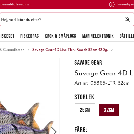
persnabba leveranser
Personlig se
FISKESET
FISKEDRAG
KROK & SMÅPLOCK
MARINELEKTRONIK
BÅTTILL
r & Gummibeten
Savage Gear 4D Line Thru Roach 32cm 420g.
Savage Gear
Savage Gear 4D L
Art nr:
05865-LTR_32cm
STORLEK
25cm
32cm
FÄRG: