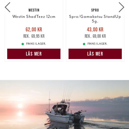
WESTIN
SPRO
Westin ShadTeez 12cm
Spro/Gamakatsu StandUp
5g.
Nuvarande pris
:
Nuvarande pris
:
62,00 kr
43,00 kr
62,00 kr
Tidigare pris
:
43,00 kr
Tidigare pris
:
69,95 kr
69,00 kr
69,95 kr
69,00 kr
FINNS I LAGER.
FINNS I LAGER.
LÄS MER
LÄS MER