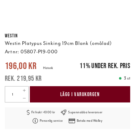
Westin
Westin Platypus Sinking 19cm Blank (omålad)
Art nr:
05807-P19-000
Nuvarande pris
:
196,00 kr
Tidigare pris
:
219,95 kr
196,00 kr
11
%
under rek. pris
Historik
219,95 kr
3 st
LÄGG I VARUKORGEN
Fri frakt >1000 kr
Supersnabba leveranser
Personlig service
Betala med Walley