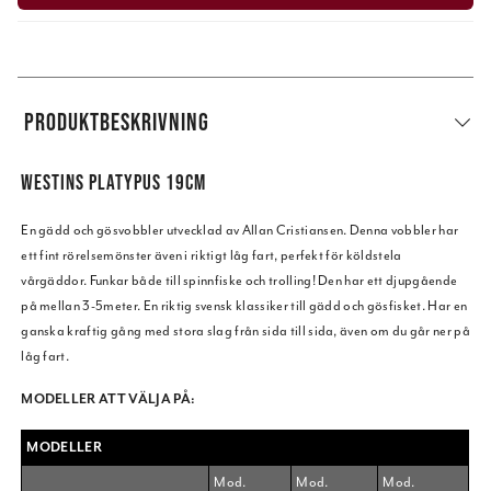
PRODUKTBESKRIVNING
WESTINS PLATYPUS 19CM
En gädd och gösvobbler utvecklad av Allan Cristiansen. Denna vobbler har
ett fint rörelsemönster även i riktigt låg fart, perfekt för köldstela
vårgäddor. Funkar både till spinnfiske och trolling! Den har ett djupgående
på mellan 3-5meter. En riktig svensk klassiker till gädd och gösfisket. Har en
ganska kraftig gång med stora slag från sida till sida, även om du går ner på
låg fart.
MODELLER ATT VÄLJA PÅ:
MODELLER
Mod.
Mod.
Mod.