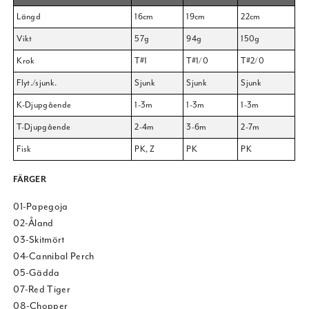
Längd
16cm
19cm
22cm
Vikt
57g
94g
150g
Krok
T#1
T#1/0
T#2/0
Flyt./sjunk.
Sjunk
Sjunk
Sjunk
K-Djupgående
1-3m
1-3m
1-3m
T-Djupgående
2-4m
3-6m
2-7m
Fisk
PK, Z
PK
PK
FÄRGER
01-Papegoja
02-Åland
03-Skitmört
04-Cannibal Perch
05-Gädda
07-Red Tiger
08-Chopper