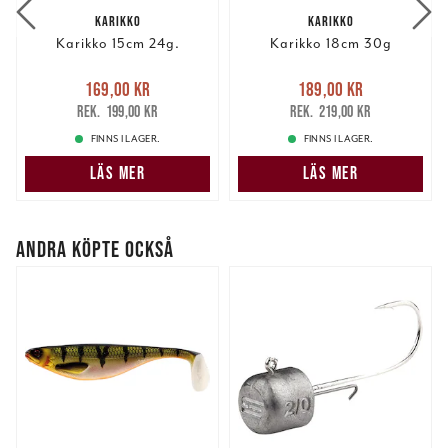
KARIKKO
KARIKKO
Karikko 15cm 24g.
Karikko 18cm 30g
Nuvarande pris
:
Nuvarande pris
:
169,00 kr
189,00 kr
169,00 kr
Tidigare pris
:
189,00 kr
Tidigare pris
:
199,00 kr
219,00 kr
199,00 kr
219,00 kr
FINNS I LAGER.
FINNS I LAGER.
LÄS MER
LÄS MER
ANDRA KÖPTE OCKSÅ