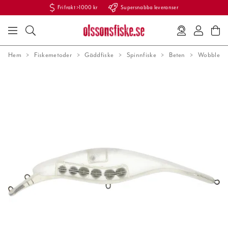
Fri frakt >1000 kr
Supersnabba leveranser
Hem
Fiskemetoder
Gäddfiske
Spinnfiske
Beten
Wobblers