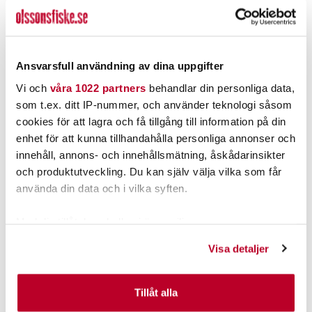
Ansvarsfull användning av dina uppgifter
Vi och
våra 1022 partners
behandlar din personliga data,
som t.ex. ditt IP-nummer, och använder teknologi såsom
cookies för att lagra och få tillgång till information på din
enhet för att kunna tillhandahålla personliga annonser och
POPULÄRT JUST NU
innehåll, annons- och innehållsmätning, åskådarinsikter
och produktutveckling. Du kan själv välja vilka som får
använda din data och i vilka syften.
Med din tillåtelse skulle vi även vilja:
Samla in information om din geografiska plats som
Visa detaljer
kan ha en noggrannhet på upp till flera meter
Identifiera din enhet genom att aktivt skanna den för
specifika kännetecken (fingeravtryck)
Tillåt alla
Ta reda på mer om hur dina personliga uppgifter