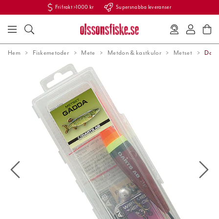
Fri frakt >1000 kr
Supersnabba leveranser
Hem
Fiskemetoder
Mete
Metdon & kastkulor
Metset
Dart