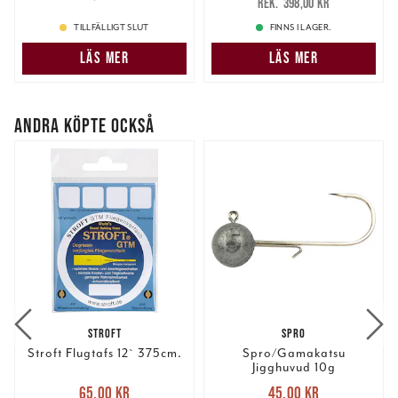
398,00 kr
information som du har tillhandahållit eller som de har
398,00 kr
samlat in när du har använt deras tjänster.
TILLFÄLLIGT SLUT
FINNS I LAGER.
LÄS MER
LÄS MER
ANDRA KÖPTE OCKSÅ
STROFT
SPRO
Stroft Flugtafs 12` 375cm.
Spro/Gamakatsu
Jigghuvud 10g
Nuvarande pris
:
Nuvarande pris
:
65,00 kr
45,00 kr