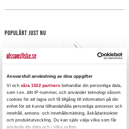
POPULÄRT JUST NU
Ansvarsfull användning av dina uppgifter
Vi och
våra 1022 partners
behandlar din personliga data,
som t.ex. ditt IP-nummer, och använder teknologi såsom
cookies för att lagra och få tillgång till information på din
RAPALA
ABU GARCIA
enhet för att kunna tillhandahålla personliga annonser och
Rapala Soft Grip Filé 9"
ABU Max X Black Ops
23cm
Combo 8` 10-30g (#1)
innehåll, annons- och innehållsmätning, åskådarinsikter
Nuvarande pris
:
Nuvarande pris
:
295,00 kr
999,00 kr
och produktutveckling. Du kan själv välja vilka som får
295,00 kr
Tidigare pris
:
999,00 kr
Tidigare pris
:
420,00 kr
1 299,00 kr
använda din data och i vilka syften.
420,00 kr
1 299,00 kr