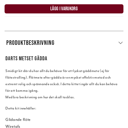
LÄGG I VARUKORG
PRODUKTBESKRIVNING
DARTS METSET GÄDDA
Smidigt kit där du har allt du behöver för ett lyckat gäddmete (ej för
flötestrolling). Flötmete efter gädda är en mycket effektiv metod och
extremt rolig och spännande också. I detta kittet ingår allt du kan behöva
för att komma igång.
Med bra beskrivning om hur det skall tacklas.
Detta kit innehåller:
Glidande flöte
Wiretafs