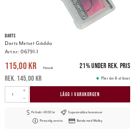
Darts
Darts Metset Gädda
Art nr:
06791-1
Nuvarande pris
:
115,00 kr
Tidigare pris
:
145,00 kr
115,00 kr
21
%
under rek. pris
Historik
145,00 kr
Fler än 6 st kvar
LÄGG I VARUKORGEN
Fri frakt >1000 kr
Supersnabba leveranser
Personlig service
Betala med Walley