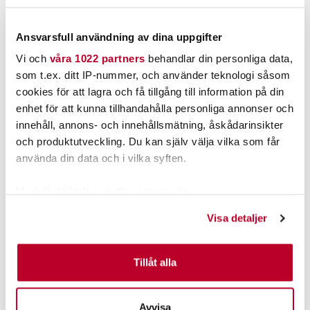
Ansvarsfull användning av dina uppgifter
Vi och
våra 1022 partners
behandlar din personliga data,
som t.ex. ditt IP-nummer, och använder teknologi såsom
cookies för att lagra och få tillgång till information på din
enhet för att kunna tillhandahålla personliga annonser och
innehåll, annons- och innehållsmätning, åskådarinsikter
och produktutveckling. Du kan själv välja vilka som får
WESTIN
WESTIN
använda din data och i vilka syften.
WESTIN W6 BAITCASTER 201 MSG
WESTIN W4 BAITCASTER 200 MSG
STEALTH GOLD LH.
METALLIC TROOPER (RH)
Med din tillåtelse skulle vi även vilja:
Samla in information om din geografiska plats som
2.699,00 kr
2.199,00 kr
Visa detaljer
kan ha en noggrannhet på upp till flera meter
Rek. 3.099,95 kr
Rek. 2.499,95 kr
Identifiera din enhet genom att aktivt skanna den för
2 ST
1 ST
specifika kännetecken (fingeravtryck)
Tillåt alla
Ta reda på mer om hur dina personliga uppgifter
LÄGG I VARUKORG
LÄGG I VARUKORG
behandlas och ställ in dina preferenser i
detaljsektionen
.
Avvisa