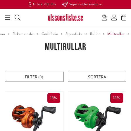
Fri frakt >1000 kr
Supersnabba leveranser
em
Fiskemetoder
Gäddfiske
Spinnfiske
Rullar
Multirullar
MULTIRULLAR
FILTER
(
0
)
SORTERA
15%
15%