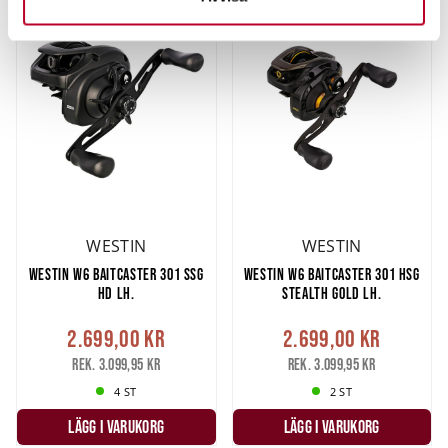
Du kan ändra eller dra tillbaka ditt samtycke när som
helst från cookie-förklaringen.
Vi använder enhetsidentifierare för att anpassa innehållet
och annonserna till användarna, tillhandahålla funktioner
för sociala medier och analysera vår trafik. Vi
vidarebefordrar även sådana identifierare och annan
information från din enhet till de sociala medier och
annons- och analysföretag som vi samarbetar med.
Dessa kan i sin tur kombinera informationen med annan
information som du har tillhandahållit eller som de har
WESTIN
WESTIN
samlat in när du har använt deras tjänster.
WESTIN W6 BAITCASTER 301 SSG
WESTIN W6 BAITCASTER 301 HSG
HD LH.
STEALTH GOLD LH.
2.699,00 kr
2.699,00 kr
Rek. 3.099,95 kr
Rek. 3.099,95 kr
4 ST
2 ST
LÄGG I VARUKORG
LÄGG I VARUKORG