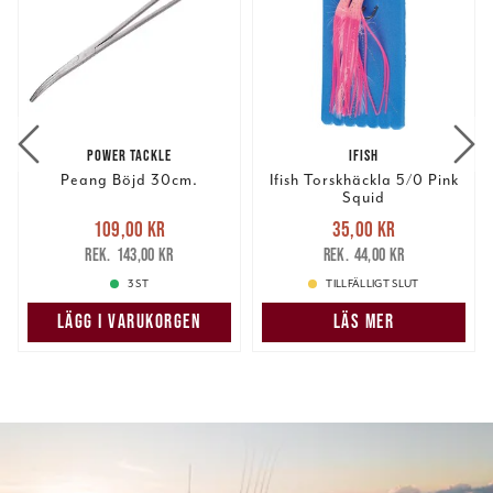
POWER TACKLE
IFISH
Peang Böjd 30cm.
Ifish Torskhäckla 5/0 Pink
Squid
Nuvarande pris
:
Nuvarande pris
:
109,00 kr
35,00 kr
109,00 kr
Tidigare pris
:
35,00 kr
Tidigare pris
:
143,00 kr
44,00 kr
143,00 kr
44,00 kr
3 ST
TILLFÄLLIGT SLUT
LÄGG I VARUKORGEN
LÄS MER