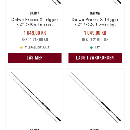
DAIWA
DAIWA
Daiwa Prorex X Trigger
Daiwa Prorex X Trigger
7,2" 3-18g Finesse.
7,2" 7-32g Power Jig.
Nuvarande pris
:
Nuvarande pris
:
1 049,00 kr
1 049,00 kr
1 049,00 kr
Tidigare pris
:
1 049,00 kr
Tidigare pris
:
1 219,00 kr
1 219,00 kr
1 219,00 kr
1 219,00 kr
TILLFÄLLIGT SLUT
1 ST
LÄS MER
LÄGG I VARUKORGEN