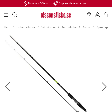
Fri frakt >1000 kr
Supersnabba leveranser
Hem
Fiskemetoder
Gäddfiske
Spinnfiske
Spön
Spinnspön