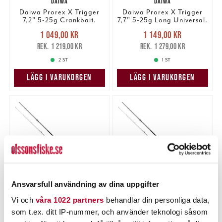
DAIWA
DAIWA
Daiwa Prorex X Trigger
Daiwa Prorex X Trigger
7,2" 5-25g Crankbait.
7,7" 5-25g Long Universal.
Nuvarande pris
:
Nuvarande pris
:
1 049,00 kr
1 149,00 kr
1 049,00 kr
Tidigare pris
:
1 149,00 kr
Tidigare pris
:
1 219,00 kr
1 279,00 kr
1 219,00 kr
1 279,00 kr
2 ST
1 ST
LÄGG I VARUKORGEN
LÄGG I VARUKORGEN
Ansvarsfull användning av dina uppgifter
Vi och
våra 1022 partners
behandlar din personliga data,
DAIWA
DAIWA
som t.ex. ditt IP-nummer, och använder teknologi såsom
Daiwa Prorex X Trigger
Daiwa Prorex X Trigger
8,4" 180g Big Rubber #1.
8,8" 220g Monster #1.