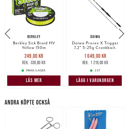
BERKLEY
DAIWA
Berkley Sick Braid HV
Daiwa Prorex X Trigger
Yellow 150m
7,2" 5-25g Crankbait.
Nuvarande pris
:
Nuvarande pris
:
249,00 kr
1 049,00 kr
249,00 kr
Tidigare pris
:
1 049,00 kr
Tidigare pris
:
339,00 kr
1 219,00 kr
339,00 kr
1 219,00 kr
FINNS I LAGER.
2 ST
LÄS MER
LÄGG I VARUKORGEN
ANDRA KÖPTE OCKSÅ