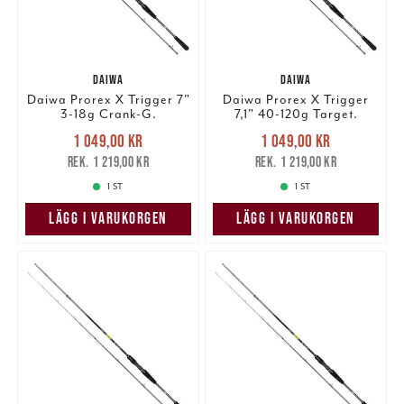
DAIWA
DAIWA
Daiwa Prorex X Trigger 7"
Daiwa Prorex X Trigger
3-18g Crank-G.
7,1" 40-120g Target.
Nuvarande pris
:
Nuvarande pris
:
1 049,00 kr
1 049,00 kr
1 049,00 kr
Tidigare pris
:
1 049,00 kr
Tidigare pris
:
1 219,00 kr
1 219,00 kr
1 219,00 kr
1 219,00 kr
1 ST
1 ST
LÄGG I VARUKORGEN
LÄGG I VARUKORGEN