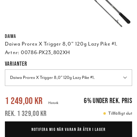
Daiwa
Daiwa Prorex X Trigger 8,0" 120g Lazy Pike #1.
Art nr:
00786-PX23_802XH
VARIANTER
Daiwa Prorex X Trigger 8,0" 120g Lazy Pike #1.
Nuvarande pris
:
1 249,00 kr
Tidigare pris
:
1 329,00 kr
1 249,00 kr
6
%
under rek. pris
Historik
1 329,00 kr
Tillfälligt slut
NOTIFERA MIG NÄR VARAN ÄR ÅTER I LAGER