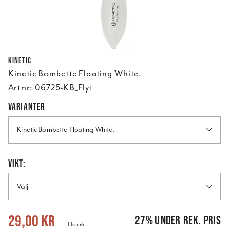
Kinetic
Kinetic Bombette Floating White.
Art nr:
06725-KB_Flyt
VARIANTER
Kinetic Bombette Floating White.
VIKT:
Välj
Nuvarande pris
:
29,00 kr
Tidigare pris
:
39,95 kr
29,00 kr
27
%
under rek. pris
Historik