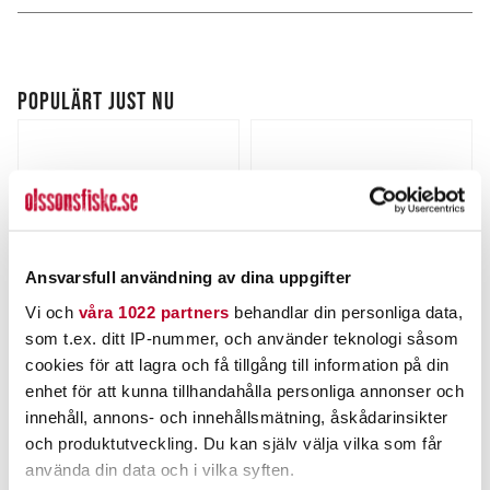
POPULÄRT JUST NU
Ansvarsfull användning av dina uppgifter
Vi och
våra 1022 partners
behandlar din personliga data,
som t.ex. ditt IP-nummer, och använder teknologi såsom
KARIKKO
THE PIG
cookies för att lagra och få tillgång till information på din
Karikko 15cm 24g.
Pig Hula Chatterbait 11g.
enhet för att kunna tillhandahålla personliga annonser och
innehåll, annons- och innehållsmätning, åskådarinsikter
Nuvarande pris
:
Nuvarande pris
:
169,00 kr
69,00 kr
169,00 kr
Tidigare pris
:
69,00 kr
Tidigare pris
:
och produktutveckling. Du kan själv välja vilka som får
199,00 kr
89,00 kr
199,00 kr
89,00 kr
använda din data och i vilka syften.
FINNS I LAGER.
FINNS I LAGER.