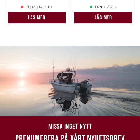
199,00 kr
TILLFÄLLIGT SLUT
FINNS I LAGER.
LÄS MER
LÄS MER
MISSA INGET NYTT
PRENUMERERA PÅ VÅRT NYHETSBREV