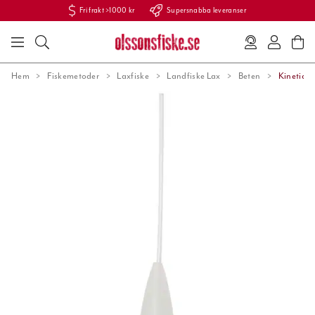
Fri frakt >1000 kr
Supersnabba leveranser
Hem
Fiskemetoder
Laxfiske
Landfiske Lax
Beten
Kinetic B