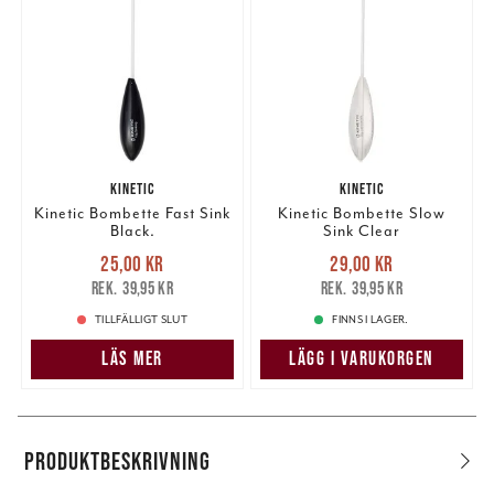
KINETIC
KINETIC
Kinetic Bombette Fast Sink
Kinetic Bombette Slow
Black.
Sink Clear
Nuvarande pris
:
Nuvarande pris
:
25,00 kr
29,00 kr
25,00 kr
Tidigare pris
:
29,00 kr
Tidigare pris
:
39,95 kr
39,95 kr
39,95 kr
39,95 kr
TILLFÄLLIGT SLUT
FINNS I LAGER.
LÄS MER
LÄGG I VARUKORGEN
PRODUKTBESKRIVNING