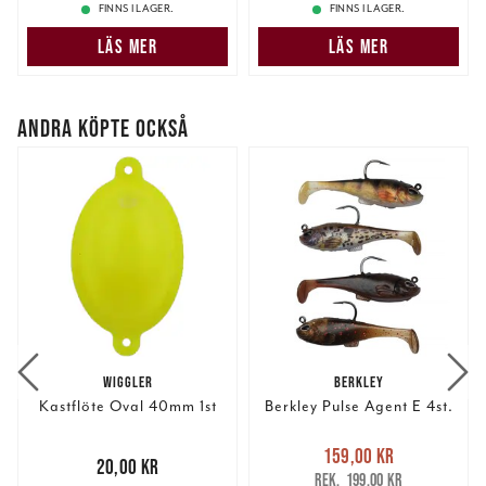
FINNS I LAGER.
FINNS I LAGER.
samlat in när du har använt deras tjänster.
LÄS MER
LÄS MER
ANDRA KÖPTE OCKSÅ
WIGGLER
BERKLEY
Kastflöte Oval 40mm 1st
Berkley Pulse Agent E 4st.
Nuvarande pris
:
159,00 kr
Pris
:
20,00 kr
20,00 kr
159,00 kr
Tidigare pris
:
199,00 kr