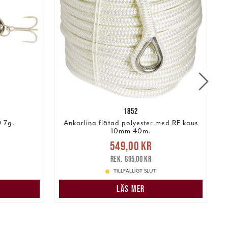
1852
 7g.
Ankarlina flätad polyester med RF kaus
10mm 40m.
r
Tidigare
Nuvarande pris
:
N
549,00 kr
549,00 kr
Tidigare pris
:
695,00 kr
695,00 kr
TILLFÄLLIGT SLUT
LÄS MER