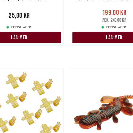
Nuvarande pris
199,00 kr
00 kr
25,00 kr
199,00 kr
Tidigare pris
:
249,00 kr
FINNS I LAGER.
FINNS I LAGER.
LÄS MER
LÄS MER