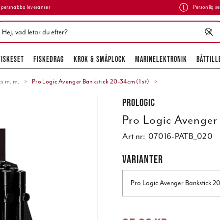
persnabba leveranser
Personlig se
FISKESET
FISKEDRAG
KROK & SMÅPLOCK
MARINELEKTRONIK
BÅTTILL
s m. m.
Pro Logic Avenger Bankstick 20-34cm (1 st)
Prologic
Pro Logic Avenger
Art nr:
07016-PATB_020
VARIANTER
Pro Logic Avenger Bankstick 20
Nuvarande pris
:
65,00 kr
Tidigare pr