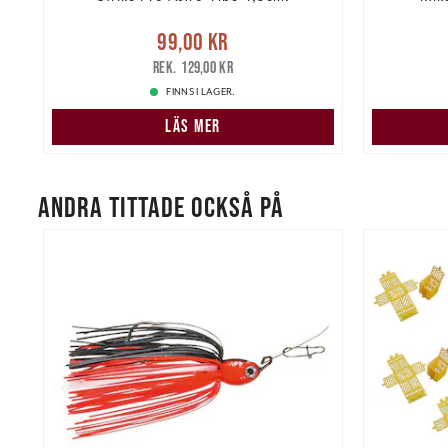
re
Nuvarande pris
:
99,00 kr
Tidigare
99,00 kr
Pris
:
25,
pris
:
129,00 kr
129,00 kr
FINNS I LAGER.
LÄS MER
ANDRA TITTADE OCKSÅ PÅ