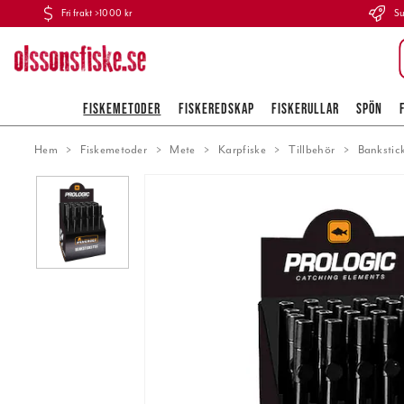
Fri frakt >1000 kr
Su
FISKEMETODER
FISKEREDSKAP
FISKERULLAR
SPÖN
Hem
Fiskemetoder
Mete
Karpfiske
Tillbehör
Bankstick