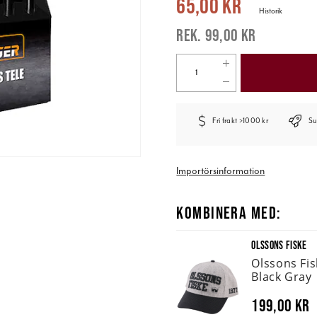
65,00 kr
Historik
99,00 kr
Fri frakt >1000 kr
Su
Importörsinformation
KOMBINERA MED:
OLSSONS FISKE
Olssons Fi
Black Gray
199,00 kr