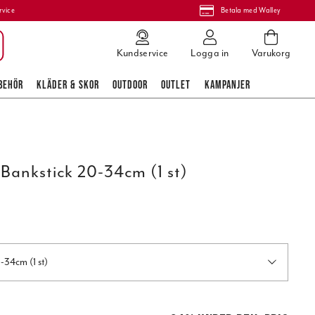
rvice
Betala med Walley
Kundservice
Logga in
Varukorg
BEHÖR
KLÄDER & SKOR
OUTDOOR
OUTLET
KAMPANJER
 Bankstick 20-34cm (1 st)
-34cm (1 st)
is
:
99,00 kr