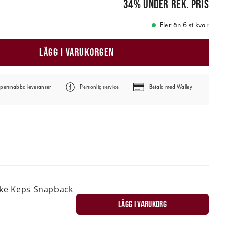
34
%
under rek. pris
Fler än 6 st kvar
LÄGG I VARUKORGEN
persnabba leveranser
Personlig service
Betala med Walley
ske Keps Snapback
LÄGG I VARUKORG