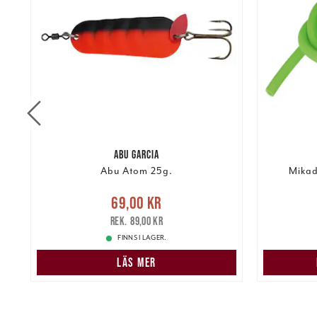
ABU GARCIA
Abu Atom 25g.
Mikad
re
Nuvarande pris
:
69,00 kr
Tidigare
Nuvarand
69,00 kr
pris
:
89,00 kr
89,00 kr
FINNS I LAGER.
LÄS MER