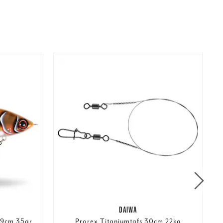
DAIWA
 9cm 35gr
Prorex Titaniumtafs 30cm 22kg