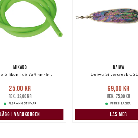
MIKADO
DAIWA
o Silikon Tub 7x4mm/1m.
Daiwa Silvercreek CSD
e pris
:
25,00 kr
Tidigare
Nuvarande pris
:
69,00 k
25,00 kr
69,00 kr
pris
:
32,00 kr
pris
:
75,00 kr
32,00 kr
75,00 kr
FLER ÄN 6 ST KVAR
FINNS I LAGER.
LÄGG I VARUKORGEN
LÄS MER