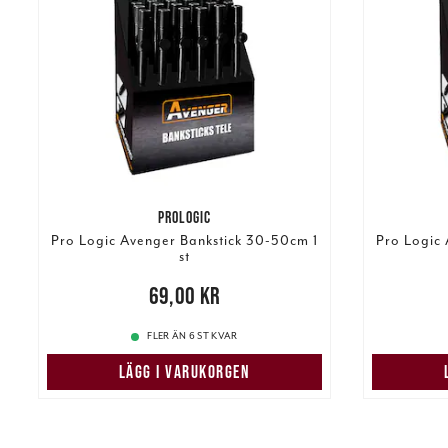
PROLOGIC
Pro Logic Avenger Bankstick 30-50cm 1
Pro Logic
st
Pris
:
69,00 kr
69,00 kr
Pris
:
85,
FLER ÄN 6 ST KVAR
LÄGG I VARUKORGEN