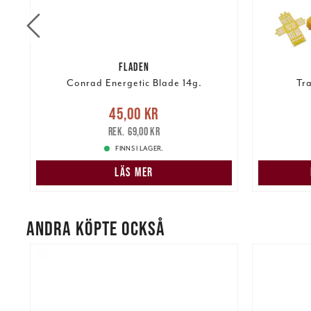
FLADEN
Conrad Energetic Blade 14g.
Tr
Nuvarande pris
:
45,00 kr
Tidigare
Nuvarand
45,00 kr
pris
:
69,00 kr
69,00 kr
FINNS I LAGER.
LÄS MER
ANDRA KÖPTE OCKSÅ