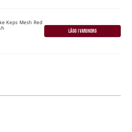
ske Keps Mesh Red
sh
LÄGG I VARUKORG