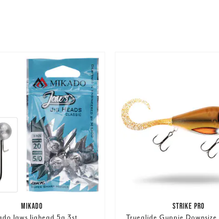
MIKADO
STRIKE PRO
ado Jaws Jighead 5g 3st
Trueglide Guppie Downsize