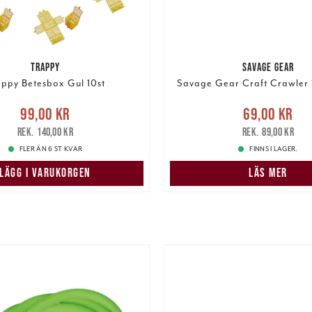
TRAPPY
SAVAGE GEAR
appy Betesbox Gul 10st
Savage Gear Craft Crawler
e pris
:
99,00 kr
Tidigare
Nuvarande pris
:
69,00 k
99,00 kr
69,00 kr
pris
:
140,00 kr
pris
:
89,00 kr
140,00 kr
89,00 kr
FLER ÄN 6 ST KVAR
FINNS I LAGER.
LÄGG I VARUKORGEN
LÄS MER