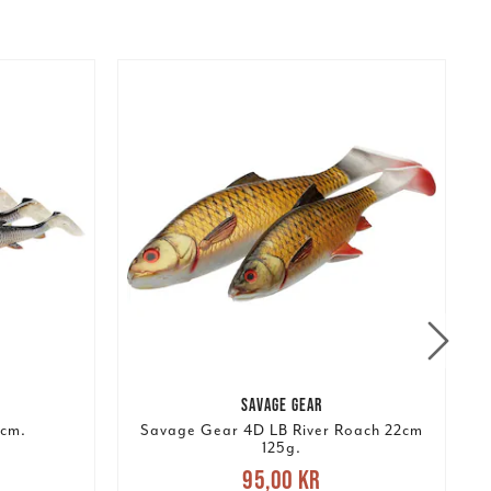
SAVAGE GEAR
7cm.
Savage Gear 4D LB River Roach 22cm
125g.
:
Nuvarande pris
:
95,00 kr
Tidigare
N
95,00 kr