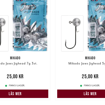
MIKADO
MIKADO
do Jaws Jighead 7g 3st.
Mikado Jaws Jighead 5
00 kr
25,00 kr
Pris
:
25,00 kr
25,00 kr
FINNS I LAGER.
FINNS I LAGER.
LÄS MER
LÄS MER