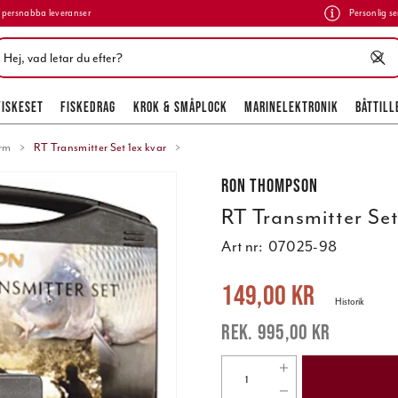
persnabba leveranser
Personlig se
FISKESET
FISKEDRAG
KROK & SMÅPLOCK
MARINELEKTRONIK
BÅTTILL
rm
RT Transmitter Set 1ex kvar
Ron Thompson
RT Transmitter Set
Art nr:
07025-98
Nuvarande pris
:
149,00 kr
Tidigare 
149,00 kr
Historik
995,00 kr