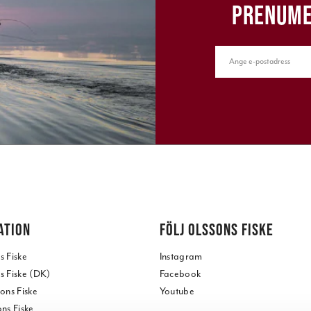
PRENUME
ATION
FÖLJ OLSSONS FISKE
 Fiske
Instagram
 Fiske (DK)
Facebook
ons Fiske
Youtube
ns Fiske