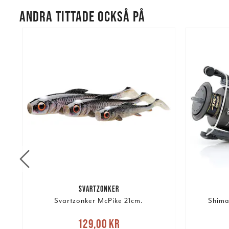
ANDRA TITTADE OCKSÅ PÅ
SVARTZONKER
Svartzonker McPike 21cm.
Shima
Nuvarande pris
:
129,00 kr