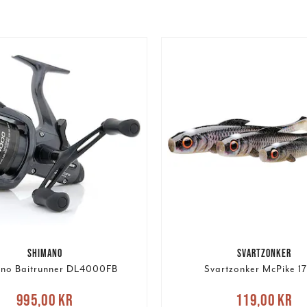
SHIMANO
SVARTZONKER
no Baitrunner DL4000FB
Svartzonker McPike 1
Nuvarande pris
:
Nuvarande pris
995,00 kr
119,00 kr