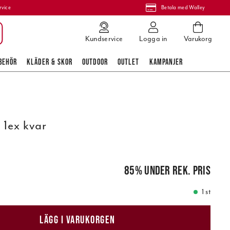
rvice
Betala med Walley
Kundservice
Logga in
Varukorg
BEHÖR
KLÄDER & SKOR
OUTDOOR
OUTLET
KAMPANJER
 1ex kvar
pris
:
995,00 kr
85
%
under rek. pris
1 st
LÄGG I VARUKORGEN