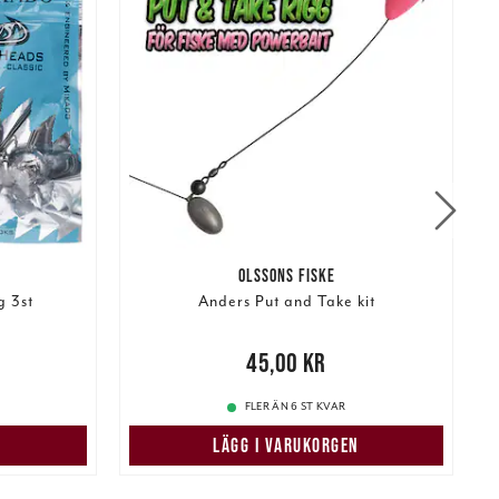
OLSSONS FISKE
g 3st
Anders Put and Take kit
N
Pris
:
45,00 kr
45,00 kr
FLER ÄN 6 ST KVAR
LÄGG I VARUKORGEN