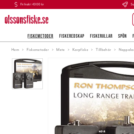
Fri frakt >1000 kr
Su
FISKEMETODER
FISKEREDSKAP
FISKERULLAR
SPÖN
Hem
Fiskemetoder
Mete
Karpfiske
Tillbehör
Nappala