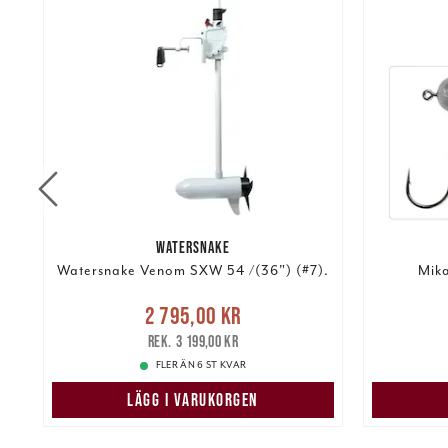
WATERSNAKE
Watersnake Venom SXW 54 /(36") (#7).
Mika
Nuvarande pris
:
2 795,00 kr
2 795,00 kr
Tidigare pris
:
Pris
:
25,
kr
3 199,00 kr
3 199,00 kr
FLER ÄN 6 ST KVAR
LÄGG I VARUKORGEN