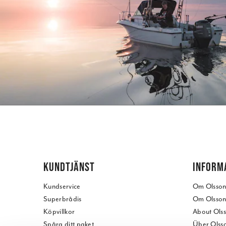
KUNDTJÄNST
INFORM
Kundservice
Om Olssons
Superbrådis
Om Olssons
Köpvillkor
About Olss
Spåra ditt paket
Über Olsso