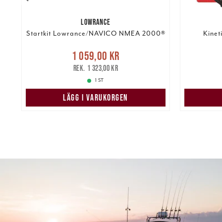
LOWRANCE
Startkit Lowrance/NAVICO NMEA 2000®
Kineti
Nuvarande pris
:
re
Nuvarand
1 059,00 kr
1 059,00 kr
Tidigare pris
:
1 323,00 kr
1 323,00 kr
1 ST
LÄGG I VARUKORGEN