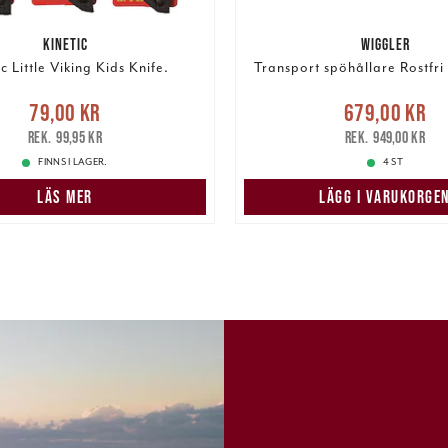
KINETIC
WIGGLER
c Little Viking Kids Knife.
Transport spöhållare Rostfri
e pris
:
79,00 kr
Tidigare
Nuvarande pris
79,00 kr
679,00 kr
pris
:
99,95 kr
679,00 kr
Tidigare pris
:
99,95 kr
949,00 kr
FINNS I LAGER.
4 ST
LÄS MER
LÄGG I VARUKORGE