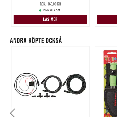
995
kr
129,00 kr
Tidigare pris
:
169,00 kr
169,00 kr
FINNS I LAGER.
LÄS MER
ANDRA KÖPTE OCKSÅ