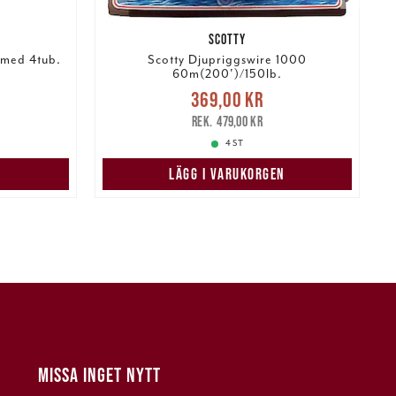
SCOTTY
 med 4tub.
Scotty Djupriggswire 1000
D
60m(200')/150lb.
:
Nuvarande pris
:
369,00 kr
949,00 kr
369,00 kr
Tidigare pris
:
479,00 kr
3
479,00 kr
4 ST
N
LÄGG I VARUKORGEN
MISSA INGET NYTT