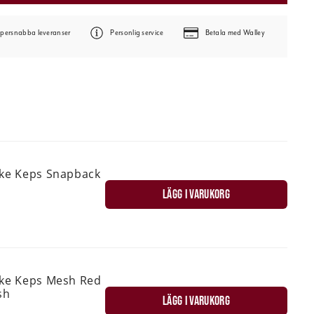
persnabba leveranser
Personlig service
Betala med Walley
ske Keps Snapback
LÄGG I VARUKORG
ske Keps Mesh Red
sh
LÄGG I VARUKORG