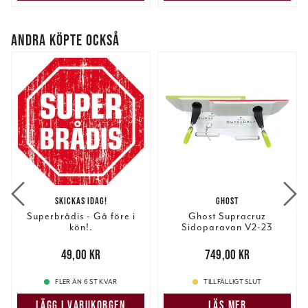
ANDRA KÖPTE OCKSÅ
SKICKAS IDAG!
GHOST
Superbrådis - Gå före i
Ghost Supracruz
kön!.
Sidoparavan V2-23
Medium 1 Par
Pris
:
49,00 kr
49,00 kr
Pris
:
749,00 kr
749,00 kr
FLER ÄN 6 ST KVAR
TILLFÄLLIGT SLUT
LÄGG I VARUKORGEN
LÄS MER