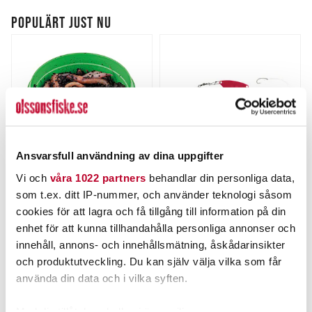
POPULÄRT JUST NU
Ansvarsfull användning av dina uppgifter
Vi och
våra 1022 partners
behandlar din personliga data,
FIBE
ABU GARCIA
som t.ex. ditt IP-nummer, och använder teknologi såsom
Mask FIBE.
Abu Konvoj K/Red-
cookies för att lagra och få tillgång till information på din
S/Green.
Nuvarande pris
:
Nuvarande pris
:
enhet för att kunna tillhandahålla personliga annonser och
45,00 kr
89,00 kr
45,00 kr
Tidigare pris
:
89,00 kr
Tidigare pris
:
innehåll, annons- och innehållsmätning, åskådarinsikter
59,00 kr
119,00 kr
59,00 kr
119,00 kr
och produktutveckling. Du kan själv välja vilka som får
FINNS I LAGER.
FLER ÄN 6 ST KVAR
använda din data och i vilka syften.
LÄS MER
LÄGG I VARUKORGEN
Med din tillåtelse skulle vi även vilja: