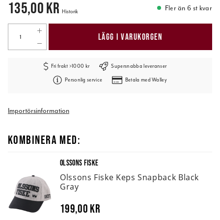
Pris
:
135,00 kr
135,00 kr
Fler än 6 st kvar
Historik
LÄGG I VARUKORGEN
Fri frakt >1000 kr
Supersnabba leveranser
Personlig service
Betala med Walley
Importörsinformation
KOMBINERA MED:
OLSSONS FISKE
Olssons Fiske Keps Snapback Black
Gray
199,00 kr