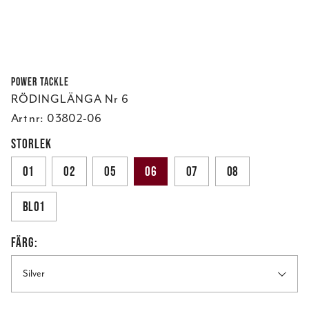
Power Tackle
RÖDINGLÄNGA Nr 6
Art nr:
03802-06
STORLEK
01
02
05
06
07
08
BL01
FÄRG:
Silver