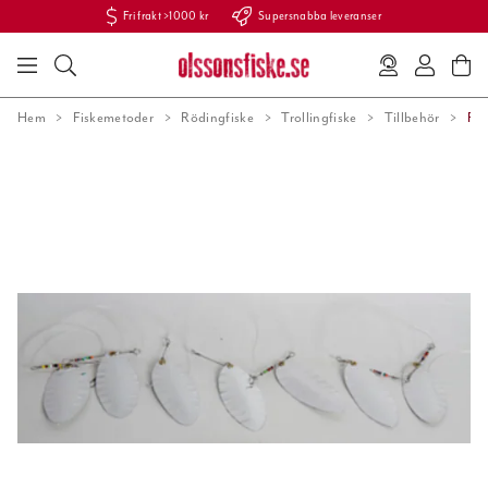
Fri frakt >1000 kr
Supersnabba leveranser
Hem
Fiskemetoder
Rödingfiske
Trollingfiske
Tillbehör
RÖ