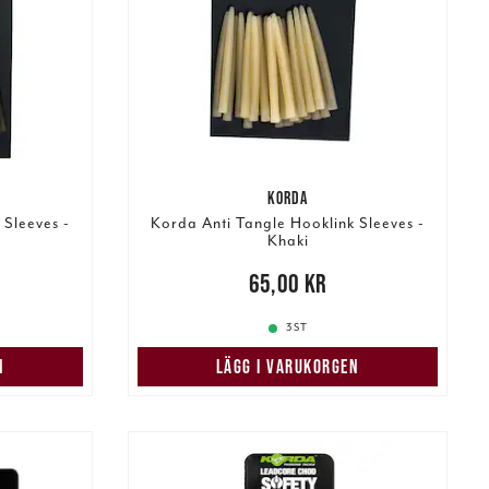
KORDA
 Sleeves -
Korda Anti Tangle Hooklink Sleeves -
Khaki
Pris
:
65,00 kr
65,00 kr
3 ST
N
LÄGG I VARUKORGEN