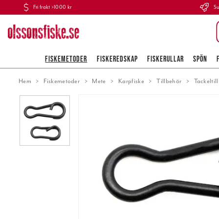
Fri frakt >1000 kr
Su
FISKEMETODER
FISKEREDSKAP
FISKERULLAR
SPÖN
Hem
Fiskemetoder
Mete
Karpfiske
Tillbehör
Tackeltil