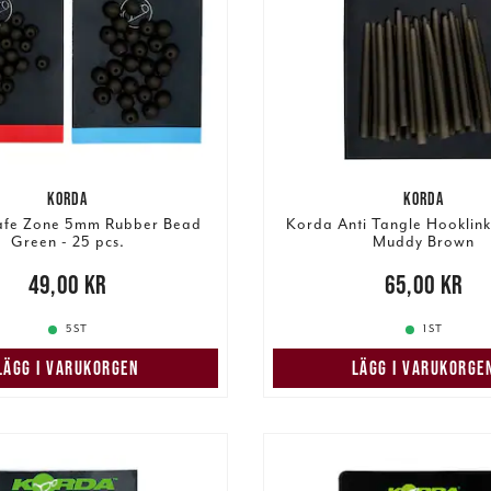
KORDA
KORDA
afe Zone 5mm Rubber Bead
Korda Anti Tangle Hooklink
Green - 25 pcs.
Muddy Brown
00 kr
49,00 kr
Pris
:
65,00 kr
65,00 kr
5 ST
1 ST
LÄGG I VARUKORGEN
LÄGG I VARUKORGE