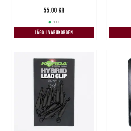
Pris
:
55,00 kr
55,00 kr
Pris
:
55,
4 ST
LÄGG I VARUKORGEN