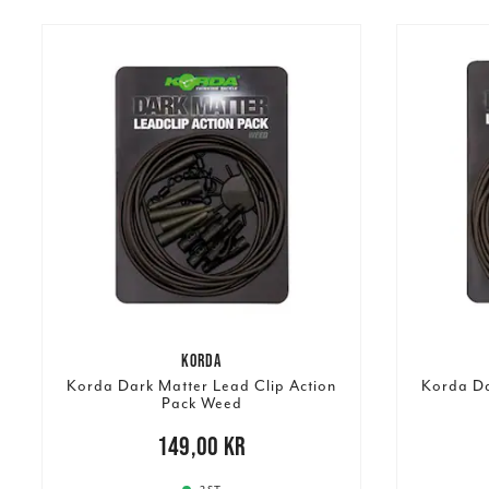
KORDA
Korda Dark Matter Lead Clip Action
Korda Da
Pack Weed
Pris
:
149,00 kr
149,00 kr
Pris
:
149