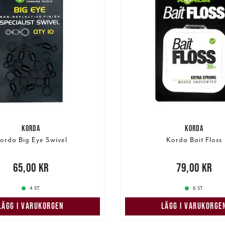
KORDA
KORDA
orda Big Eye Swivel
Korda Bait Floss
00 kr
65,00 kr
Pris
:
79,00 kr
79,00 kr
4 ST
6 ST
LÄGG I VARUKORGEN
LÄGG I VARUKORGE