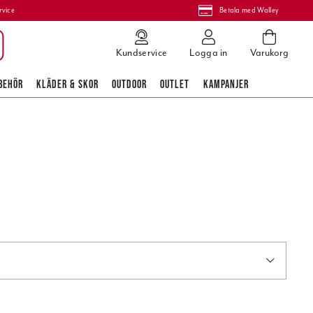
rvice
Betala med Walley
Kundservice
Logga in
Varukorg
BEHÖR
KLÄDER & SKOR
OUTDOOR
OUTLET
KAMPANJER