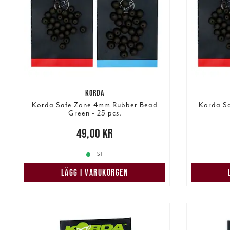
KORDA
Korda Safe Zone 4mm Rubber Bead
Korda S
Green - 25 pcs.
Pris
:
49,00 kr
49,00 kr
Pris
:
49,
1 ST
LÄGG I VARUKORGEN