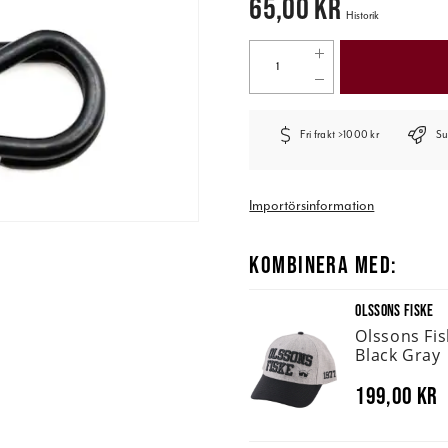
65,00 kr
Historik
Fri frakt >1000 kr
Su
Importörsinformation
KOMBINERA MED:
OLSSONS FISKE
Olssons Fi
Black Gray
199,00 kr