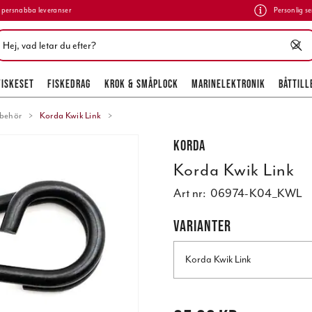
persnabba leveranser
Personlig se
FISKESET
FISKEDRAG
KROK & SMÅPLOCK
MARINELEKTRONIK
BÅTTILL
lbehör
Korda Kwik Link
Korda
Korda Kwik Link
Art nr:
06974-K04_KWL
VARIANTER
Korda Kwik Link
Pris
:
65,00 kr