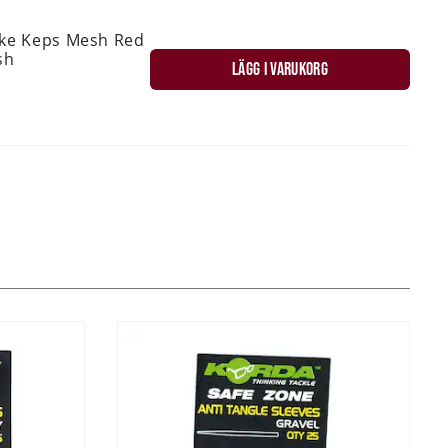
ske Keps Mesh Red
sh
LÄGG I VARUKORG