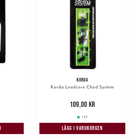
KORDA
Korda Leadcore Chod System
Pris
:
109,00 kr
109,00 kr
1 ST
N
LÄGG I VARUKORGEN