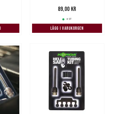
Pris
:
89,00 kr
89,00 kr
4 ST
N
LÄGG I VARUKORGEN