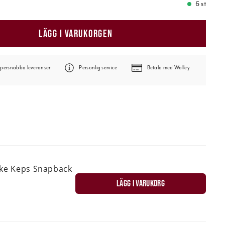
6 st
LÄGG I VARUKORGEN
persnabba leveranser
Personlig service
Betala med Walley
ske Keps Snapback
LÄGG I VARUKORG