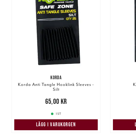
KORDA
Korda Anti Tangle Hooklink Sleeves -
K
Silt
Pris
:
65,00 kr
65,00 kr
Pris
:
65,
1 ST
LÄGG I VARUKORGEN