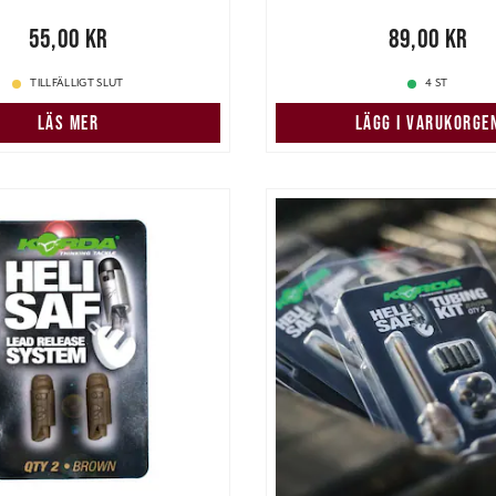
00 kr
55,00 kr
Pris
:
89,00 kr
89,00 kr
TILLFÄLLIGT SLUT
4 ST
LÄS MER
LÄGG I VARUKORGE