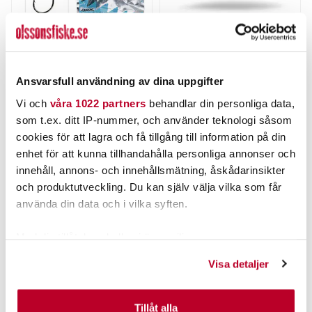
MIKADO
THE PIG
Mikado Jaws Jighead 7g
Pig Jig Spin 15g
3st.
Nuvarande pris
:
Ansvarsfull användning av dina uppgifter
69,00 kr
Pris
:
25,00 kr
25,00 kr
69,00 kr
Tidigare pris
:
89,00 kr
89,00 kr
Vi och
våra 1022 partners
behandlar din personliga data,
som t.ex. ditt IP-nummer, och använder teknologi såsom
FINNS I LAGER.
FINNS I LAGER.
cookies för att lagra och få tillgång till information på din
LÄS MER
LÄS MER
enhet för att kunna tillhandahålla personliga annonser och
innehåll, annons- och innehållsmätning, åskådarinsikter
och produktutveckling. Du kan själv välja vilka som får
ANDRA TITTADE OCKSÅ PÅ
använda din data och i vilka syften.
Med din tillåtelse skulle vi även vilja:
Samla in information om din geografiska plats som
Visa detaljer
kan ha en noggrannhet på upp till flera meter
Identifiera din enhet genom att aktivt skanna den för
specifika kännetecken (fingeravtryck)
Tillåt alla