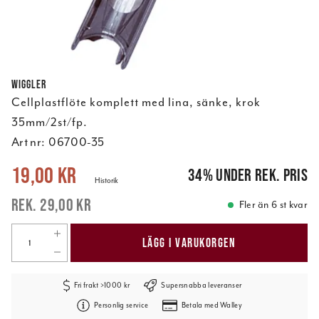
Wiggler
Cellplastflöte komplett med lina, sänke, krok
35mm/2st/fp.
Art nr:
06700-35
Nuvarande pris
:
19,00 kr
Tidigare pris
:
29,00 kr
19,00 kr
34
%
under rek. pris
Historik
29,00 kr
Fler än 6 st kvar
LÄGG I VARUKORGEN
Fri frakt >1000 kr
Supersnabba leveranser
Personlig service
Betala med Walley