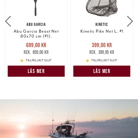
ABU GARCIA
KINETIC
Abu Garcia Beast Net
Kinetic Pike Net L. #1
80x70 cm (#1).
Nuvarande pris
:
Nuvarande pris
:
699,00 kr
399,00 kr
699,00 kr
Tidigare pris
:
399,00 kr
Tidigare pris
:
859,00 kr
399,95 kr
859,00 kr
399,95 kr
TILLFÄLLIGT SLUT
TILLFÄLLIGT SLUT
LÄS MER
LÄS MER