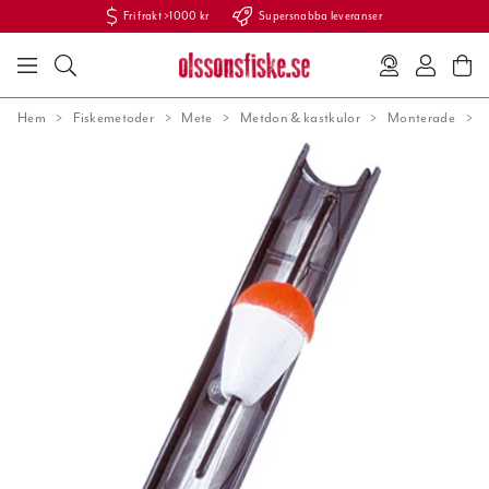
Fri frakt >1000 kr
Supersnabba leveranser
Hem
Fiskemetoder
Mete
Metdon & kastkulor
Monterade