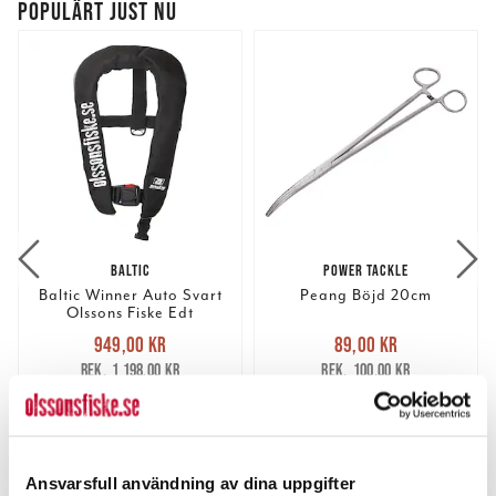
POPULÄRT JUST NU
BALTIC
POWER TACKLE
Baltic Winner Auto Svart
Peang Böjd 20cm
Olssons Fiske Edt
Nuvarande pris
:
Nuvarande pris
:
949,00 kr
89,00 kr
949,00 kr
Tidigare pris
:
89,00 kr
Tidigare pris
:
1 198,00 kr
100,00 kr
1 198,00 kr
100,00 kr
FLER ÄN 6 ST KVAR
FLER ÄN 6 ST KVAR
LÄGG I VARUKORGEN
LÄGG I VARUKORGEN
Ansvarsfull användning av dina uppgifter