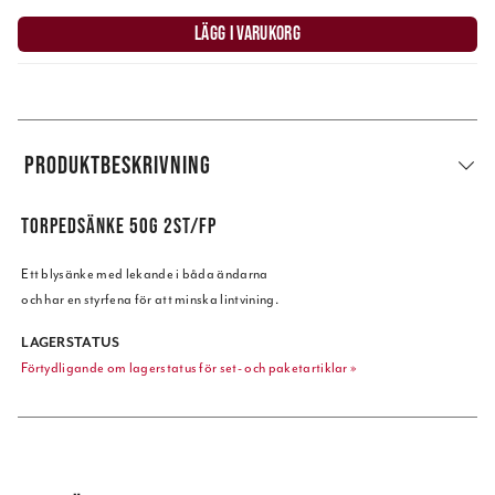
LÄGG I VARUKORG
PRODUKTBESKRIVNING
TORPEDSÄNKE 50G 2ST/FP
Ett blysänke med lekande i båda ändarna
och har en styrfena för att minska lintvining.
LAGERSTATUS
Förtydligande om lagerstatus för set- och paketartiklar »