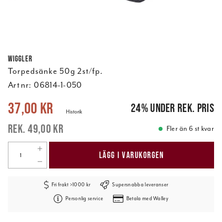
Wiggler
Torpedsänke 50g 2st/fp.
Art nr:
06814-1-050
Nuvarande pris
:
37,00 kr
Tidigare pris
:
49,00 kr
37,00 kr
24
%
under rek. pris
Historik
49,00 kr
Fler än 6 st kvar
LÄGG I VARUKORGEN
Fri frakt >1000 kr
Supersnabba leveranser
Personlig service
Betala med Walley