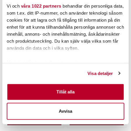
Vi och
våra 1022 partners
behandlar din personliga data,
ANDRA TITTADE OCKSÅ PÅ
som t.ex. ditt IP-nummer, och använder teknologi såsom
cookies för att lagra och få tillgång till information på din
enhet för att kunna tillhandahålla personliga annonser och
innehåll, annons- och innehållsmätning, åskådarinsikter
och produktutveckling. Du kan själv välja vilka som får
använda din data och i vilka syften.
Med din tillåtelse skulle vi även vilja:
Samla in information om din geografiska plats som
Visa detaljer
CANNON
kan ha en noggrannhet på upp till flera meter
CANNON vev till gamla
Droppenkrok BlueFox Nr
Identifiera din enhet genom att aktivt skanna den för
Easy-troll
10 2st/fp
specifika kännetecken (fingeravtryck)
Nuvarande pris
:
Nuvarande pris
:
Tillåt alla
79,00 kr
25,00 kr
79,00 kr
Tidigare pris
:
25,00 kr
Tidigare pris
:
Ta reda på mer om hur dina personliga uppgifter
195,00 kr
35,00 kr
195,00 kr
35,00 kr
behandlas och ställ in dina preferenser i
detaljsektionen
.
FLER ÄN 6 ST KVAR
FINNS I LAGER.
Avvisa
Du kan ändra eller dra tillbaka ditt samtycke när som
LÄGG I VARUKORGEN
LÄS MER
helst från cookie-förklaringen.