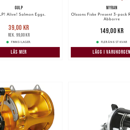
GULP
MYRAN
P! Alive! Salmon Eggs.
Olssons Fiske Present 3-pack
Abborre
e pris
:
39,00 kr
Tidigare
39,00 kr
Pris
:
149,00 kr
149,00 kr
pris
:
99,00 kr
99,00 kr
FINNS I LAGER.
FLER ÄN 6 ST KVAR
LÄS MER
LÄGG I VARUKORGE