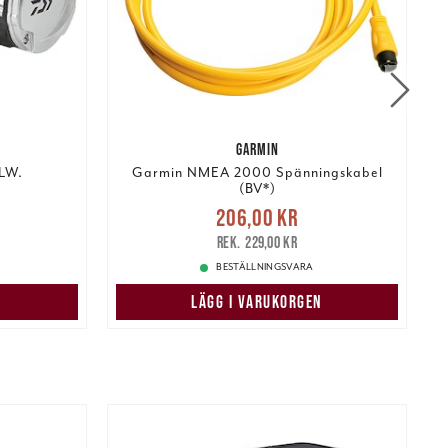
GARMIN
0LW.
Garmin NMEA 2000 Spänningskabel
(BV*)
:
Nuvarande pris
:
206,00 kr
739,00 kr
206,00 kr
Tidigare pris
:
229,00 kr
1
229,00 kr
BESTÄLLNINGSVARA
N
LÄGG I VARUKORGEN