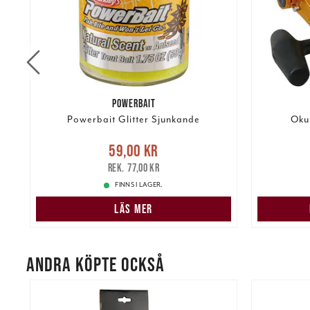
POWERBAIT
Powerbait Glitter Sjunkande
Oku
re
Nuvarande pris
:
59,00 kr
Tidigare
59,00 kr
14 99
pris
:
77,00 kr
77,00 kr
FINNS I LAGER.
LÄS MER
ANDRA KÖPTE OCKSÅ