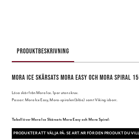
PRODUKTBESKRIVNING
MORA ICE SKÄRSATS MORA EASY OCH MORA SPIRAL 1
Lösa skär från Mora Ice. 1par utan skruv.
Passar: Mora Ice Easy, Mora-spiralen(blåa) samt Viking isborr.
Tabell över Mora Ice Skärsats Mora Easy och Mora Spiral
:
PRODUKTER ATT VÄLJA PÅ: SE ART.NR FÖR DEN PRODUKT DU VILL