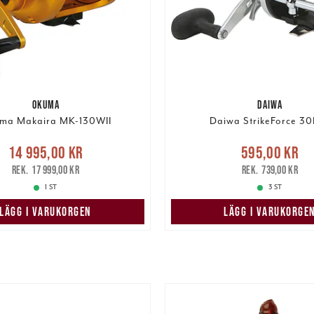
OKUMA
DAIWA
ma Makaira MK-130WII
Daiwa StrikeForce 3
Nuvarande pris
:
Nuvarande pris
14 995,00 kr
595,00 kr
5,00 kr
Tidigare pris
:
595,00 kr
Tidigare pris
:
17 999,00 kr
739,00 kr
17 999,00 kr
1 ST
3 ST
LÄGG I VARUKORGEN
LÄGG I VARUKORGE