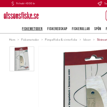
Fri frakt >1000 kr
Su
FISKEMETODER
FISKEREDSKAP
FISKERULLAR
SPÖN
Hem
Fiskemetoder
Pimpelfiske & vinterfiske
Isborr
Skärsa