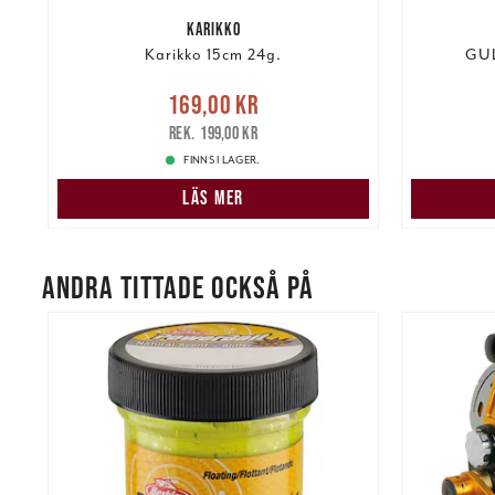
KARIKKO
g.
Karikko 15cm 24g.
GUL
re
Nuvarande pris
:
Nuvarand
169,00 kr
169,00 kr
Tidigare pris
:
199,00 kr
199,00 kr
FINNS I LAGER.
LÄS MER
ANDRA TITTADE OCKSÅ PÅ