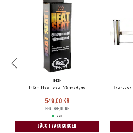
IFISH
IFISH Heat-Seat Värmedyna
Transport
Nuvarande pris
:
549,00 kr
549,00 kr
Tidigare pris
:
699,00 kr
679,00 k
699,00 kr
3 ST
LÄGG I VARUKORGEN