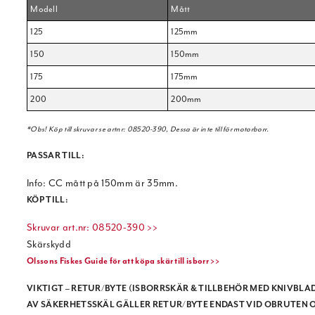
Modell
Mått
125
125mm
150
150mm
175
175mm
200
200mm
*Obs! Köp till skruvar se artnr: 08520-390, Dessa är inte till för motorborr.
PASSAR TILL:
Info: CC mått på 150mm är 35mm.
KÖP TILL:
Skruvar art.nr: 08520-390 >>
Skärskydd
Olssons Fiskes Guide för att köpa skär till isborr >>
VIKTIGT – RETUR/BYTE (ISBORRSKÄR & TILLBEHÖR MED KNIVBLA
AV SÄKERHETSSKÄL GÄLLER RETUR/BYTE ENDAST VID
OBRUTEN O