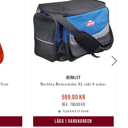
BERKLEY
l 5cm
Berkley Betesväska XL inkl 4 askar
r
Tidigare
Nuvarande pris
:
599,00 kr
599,00 kr
Tidigare pris
:
769,00 kr
3
769,00 kr
FLER ÄN 6 ST KVAR
LÄGG I VARUKORGEN