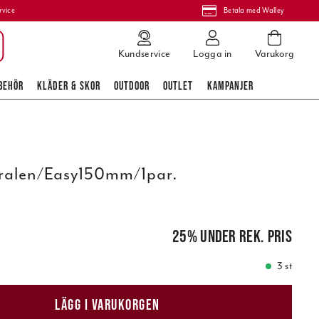
rvice
Betala med Walley
Kundservice
Logga in
Varukorg
BEHÖR
KLÄDER & SKOR
OUTDOOR
OUTLET
KAMPANJER
iralen/Easy150mm/1par.
pris
:
399,00 kr
25
%
under rek. pris
3 st
LÄGG I VARUKORGEN