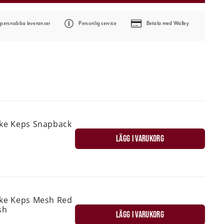
persnabba leveranser
Personlig service
Betala med Walley
ske Keps Snapback
LÄGG I VARUKORG
ske Keps Mesh Red
sh
LÄGG I VARUKORG