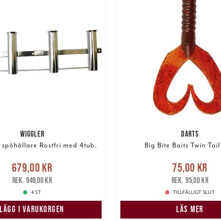
WIGGLER
DARTS
 spöhållare Rostfri med 4tub.
Big Bite Baits Twin Tai
Nuvarande pris
:
Nuvarande pris
:
75,00 k
679,00 kr
75,00 kr
r
Tidigare pris
:
949,00 kr
pris
:
95,00 kr
949,00 kr
95,00 kr
4 ST
TILLFÄLLIGT SLUT
LÄGG I VARUKORGEN
LÄS MER