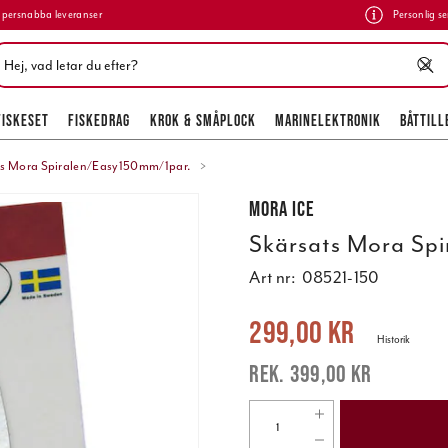
persnabba leveranser
Personlig se
FISKESET
FISKEDRAG
KROK & SMÅPLOCK
MARINELEKTRONIK
BÅTTILL
ts Mora Spiralen/Easy150mm/1par.
Mora ICE
Skärsats Mora Sp
Art nr:
08521-150
Nuvarande pris
:
299,00 kr
Tidigare 
299,00 kr
Historik
399,00 kr