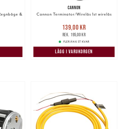
CANNON
 Regnbåge &
Cannon Terminator/Wirelås 1st wirelås
Nuvarande pris
:
139,00 kr
139,00 kr
Tidigare pris
:
195,00 kr
195,00 kr
FLER ÄN 6 ST KVAR
N
LÄGG I VARUKORGEN