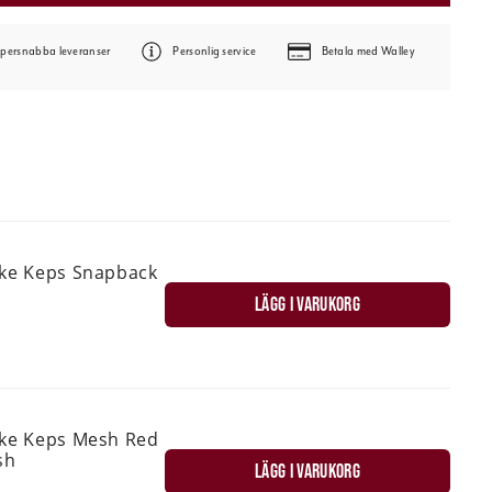
persnabba leveranser
Personlig service
Betala med Walley
ske Keps Snapback
LÄGG I VARUKORG
ske Keps Mesh Red
sh
LÄGG I VARUKORG