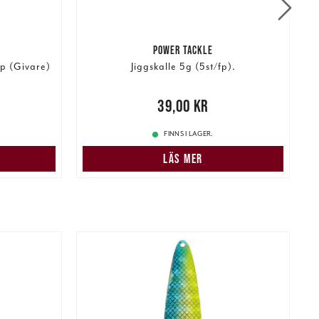
POWER TACKLE
p (Givare)
Jiggskalle 5g (5st/fp).
:
Pris
:
39,00 kr
39,00 kr
P
485,00 kr
FINNS I LAGER.
N
LÄS MER