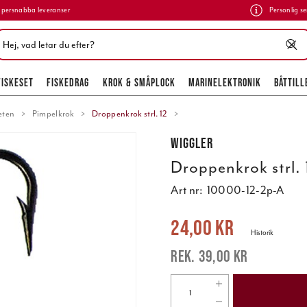
persnabba leveranser
Personlig se
FISKESET
FISKEDRAG
KROK & SMÅPLOCK
MARINELEKTRONIK
BÅTTILL
eten
Pimpelkrok
Droppenkrok strl. 12
Wiggler
Droppenkrok strl. 
Art nr:
10000-12-2p-A
Nuvarande pris
:
24,00 kr
Tidigare pr
24,00 kr
Historik
39,00 kr