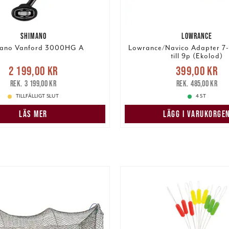
SHIMANO
LOWRANCE
ano Vanford 3000HG A
Lowrance/Navico Adapter 7-
till 9p (Ekolod)
Nuvarande pris
:
Nuvarande pris
2 199,00 kr
399,00 kr
9,00 kr
Tidigare pris
:
399,00 kr
Tidigare pris
:
3 199,00 kr
485,00 kr
3 199,00 kr
TILLFÄLLIGT SLUT
4 ST
LÄS MER
LÄGG I VARUKORGE