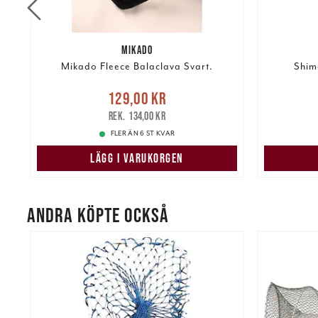
MIKADO
Mikado Fleece Balaclava Svart.
Shim
Nuvarande pris
:
129,00 kr
2 19
kr
129,00 kr
Tidigare pris
:
134,00 kr
134,00 kr
FLER ÄN 6 ST KVAR
LÄGG I VARUKORGEN
ANDRA KÖPTE OCKSÅ