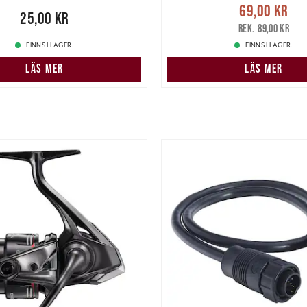
Nuvarande pris
:
69,00 k
69,00 kr
00 kr
25,00 kr
pris
:
89,00 kr
89,00 kr
FINNS I LAGER.
FINNS I LAGER.
LÄS MER
LÄS MER