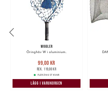
WIGGLER
m
Öringhåv W i aluminium.
DAM
Nuvarande pris
:
99,00 kr
Tidigare
Nuvarand
99,00 kr
kr
pris
:
119,00 kr
119,00 kr
FLER ÄN 6 ST KVAR
LÄGG I VARUKORGEN