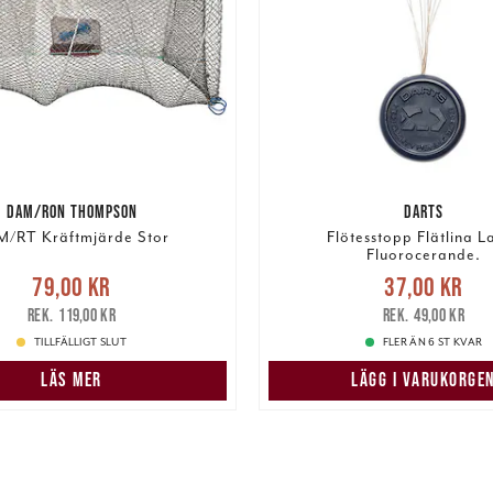
DAM/RON THOMPSON
DARTS
/RT Kräftmjärde Stor
Flötesstopp Flätlina L
Fluorocerande.
e pris
:
79,00 kr
Tidigare
Nuvarande pris
:
37,00 k
79,00 kr
37,00 kr
pris
:
119,00 kr
pris
:
49,00 kr
119,00 kr
49,00 kr
TILLFÄLLIGT SLUT
FLER ÄN 6 ST KVAR
LÄS MER
LÄGG I VARUKORGE