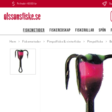
Fri frakt >1000 kr
Su
FISKEMETODER
FISKEREDSKAP
FISKERULLAR
SPÖN
Hem
Fiskemetoder
Pimpelfiske & vinterfiske
Pimpelfiske
B