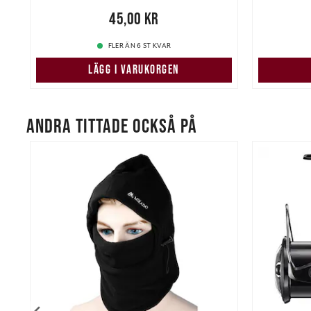
re
Pris
:
45,00 kr
45,00 kr
Pris
:
25,
FLER ÄN 6 ST KVAR
LÄGG I VARUKORGEN
ANDRA TITTADE OCKSÅ PÅ