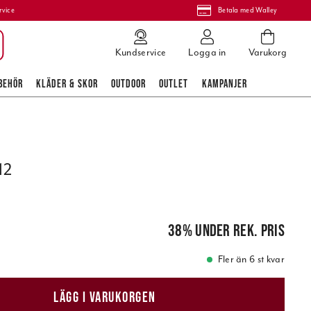
rvice
Betala med Walley
Kundservice
Logga in
Varukorg
BEHÖR
KLÄDER & SKOR
OUTDOOR
OUTLET
KAMPANJER
12
is
:
39,00 kr
38
%
under rek. pris
Fler än 6 st kvar
LÄGG I VARUKORGEN