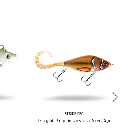
STRIKE PRO
Trueglide Guppie Downsize 9cm 35gr