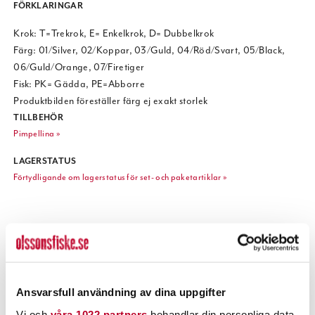
FÖRKLARINGAR
Krok: T=Trekrok, E= Enkelkrok, D= Dubbelkrok
Färg: 01/Silver, 02/Koppar, 03/Guld, 04/Röd/Svart, 05/Black,
06/Guld/Orange, 07/Firetiger
Fisk: PK= Gädda, PE=Abborre
Produktbilden föreställer färg ej exakt storlek
TILLBEHÖR
Pimpellina »
LAGERSTATUS
Förtydligande om lagerstatus för set- och paketartiklar »
POPULÄRT JUST NU
Ansvarsfull användning av dina uppgifter
Vi och
våra 1022 partners
behandlar din personliga data,