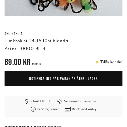
Abu Garcia
Limkrok stl 14-16 10st blanda
Art nr:
10000-BL14
Pris
:
89,00 kr
89,00 kr
Tillfälligt slut
Historik
NOTIFERA MIG NÄR VARAN ÄR ÅTER I LAGER
Fri frakt >1000 kr
Supersnabba leveranser
Personlig service
Betala med Walley