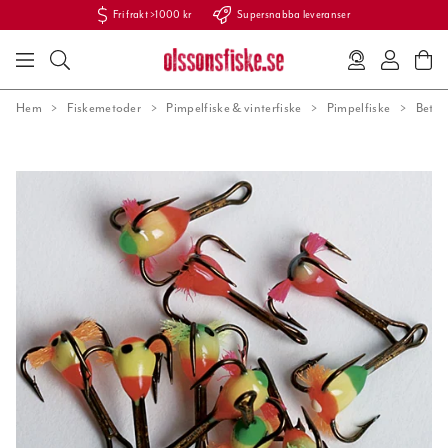
Fri frakt >1000 kr
Supersnabba leveranser
Hem
Fiskemetoder
Pimpelfiske & vinterfiske
Pimpelfiske
Beten