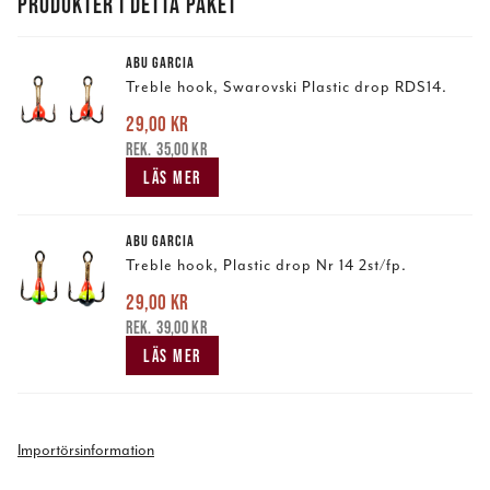
PRODUKTER I DETTA PAKET
ABU GARCIA
Treble hook, Swarovski Plastic drop RDS14.
29,00 kr
Nuvarande pris
:
29,00 kr
Tidigare pris
:
35,00 kr
35,00 kr
LÄS MER
ABU GARCIA
Treble hook, Plastic drop Nr 14 2st/fp.
29,00 kr
Nuvarande pris
:
29,00 kr
Tidigare pris
:
39,00 kr
39,00 kr
LÄS MER
Importörsinformation