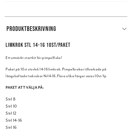
PRODUKTBESKRIVNING
LIMKROK STL 14-16 10ST/PAKET
Ett utmärkt startkit för pimpelfiske!
Paket på 10st storlek 14-16 limkrok. Pimpelkrokar tillverkade på
långskaftade trekrokar Nr14-16. Flera olika färger varav 10st/fp
PAKET ATT VÄLJA PÅ:
Strl 8
Strl 10
Strl 12
Strl 14-16
Strl 16