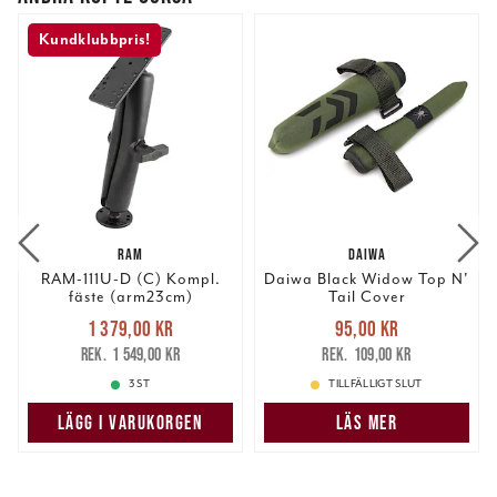
Kundklubbpris!
RAM
DAIWA
RAM-111U-D (C) Kompl.
Daiwa Black Widow Top N'
fäste (arm23cm)
Tail Cover
Nuvarande pris
:
Nuvarande pris
:
1 379,00 kr
95,00 kr
1 379,00 kr
Tidigare pris
:
95,00 kr
Tidigare pris
:
1 549,00 kr
109,00 kr
1 549,00 kr
109,00 kr
3 ST
TILLFÄLLIGT SLUT
LÄGG I VARUKORGEN
LÄS MER