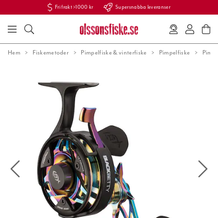
Fri frakt >1000 kr
Supersnabba leveranser
Hem
Fiskemetoder
Pimpelfiske & vinterfiske
Pimpelfiske
Pimpe