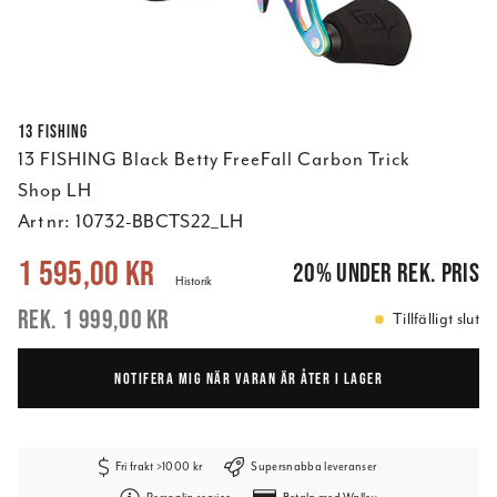
13 FISHING
13 FISHING Black Betty FreeFall Carbon Trick
Shop LH
Art nr:
10732-BBCTS22_LH
Nuvarande pris
:
1 595,00 kr
Tidigare pris
:
1 999,00 kr
1 595,00 kr
20
%
under rek. pris
Historik
1 999,00 kr
Tillfälligt slut
NOTIFERA MIG NÄR VARAN ÄR ÅTER I LAGER
Fri frakt >1000 kr
Supersnabba leveranser