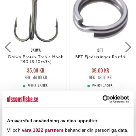
DAIWA
BFT
Daiwa Prorex Treble Hook
BFT Fjäderringar Rostfri
T30 (6-10st/fp)
Nuvarande pris
:
Nuvarande pris
:
35,00 kr
39,00 kr
35,00 kr
Tidigare pris
:
39,00 kr
Tidigare pris
:
44,00 kr
49,00 kr
44,00 kr
49,00 kr
FINNS I LAGER.
FINNS I LAGER.
LÄS MER
LÄS MER
ANDRA TITTADE OCKSÅ PÅ
Ansvarsfull användning av dina uppgifter
Vi och
våra 1022 partners
behandlar din personliga data,