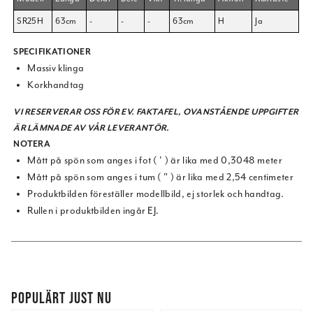
SR25H
63cm
-
-
-
63cm
H
Ja
SPECIFIKATIONER
Massiv klinga
Korkhandtag
VI RESERVERAR OSS FÖR EV. FAKTAFEL, OVANSTÅENDE UPPGIFTER
ÄR LÄMNADE AV VÅR LEVERANTÖR.
NOTERA
Mått på spön som anges i fot ( ' ) är lika med 0,3048 meter
Mått på spön som anges i tum ( " ) är lika med 2,54 centimeter
Produktbilden föreställer modellbild, ej storlek och handtag.
Rullen i produktbilden ingår EJ.
POPULÄRT JUST NU