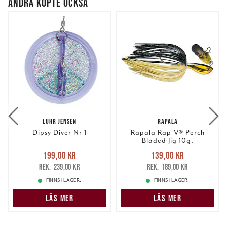
ANDRA KÖPTE OCKSÅ
LUHR JENSEN
RAPALA
Dipsy Diver Nr 1
Rapala Rap-V® Perch
Bladed Jig 10g.
Nuvarande pris
:
Nuvarande pris
:
199,00 kr
139,00 kr
199,00 kr
Tidigare pris
:
139,00 kr
Tidigare pris
:
239,00 kr
189,00 kr
239,00 kr
189,00 kr
FINNS I LAGER.
FINNS I LAGER.
LÄS MER
LÄS MER