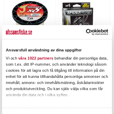
Ansvarsfull användning av dina uppgifter
DAIWA
SPIDERWIRE
Vi och
våra 1022 partners
behandlar din personliga data,
Daiwa J-Braid Grand X8
Spiderwire Dura-4 Yellow
Multicolor 1500m/fp.
150m.
som t.ex. ditt IP-nummer, och använder teknologi såsom
Nuvarande pris
:
Nuvarande pris
:
cookies för att lagra och få tillgång till information på din
1 599,00 kr
169,00 kr
1 599,00 kr
Tidigare pris
:
169,00 kr
Tidigare pris
:
enhet för att kunna tillhandahålla personliga annonser och
1 889,00 kr
219,00 kr
1 889,00 kr
219,00 kr
innehåll, annons- och innehållsmätning, åskådarinsikter
FINNS I LAGER.
FINNS I LAGER.
och produktutveckling. Du kan själv välja vilka som får
LÄS MER
LÄS MER
använda din data och i vilka syften.
Med din tillåtelse skulle vi även vilja:
ANDRA TITTADE OCKSÅ PÅ
Samla in information om din geografiska plats som