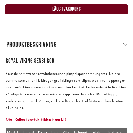
LÄGG I VARUKORG
PRODUKTBESKRIVNING
ROYAL VIKING SENSI ROD
En serie helt nya och revolutionerande pimpelspön som fungerar lika bra
somma som vinter. Heldragen grafitklinga som slipas platt mot toppen ger
en suverän känsla samtidigt som man har kraft att kroka och drilla fisk. Den
känsliga toppen registrerar minsta napp. Sensi Rods har färgad topp,
kvalitetsringar, krokhållare, korkhandtag och ett rullfäste som kan hantera
olika rullar.
Obs! Rullen i produktbilden ingår EJ!
Modell
Längd
Delar
Bete
Vikt
Tr. längd
Aktion
Rullfäste