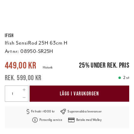
Ifish
Ifish SensiRod 25H 63cm H
Art nr:
08950-SR25H
Nuvarande pris
:
449,00 kr
Tidigare pris
:
599,00 kr
449,00 kr
25
%
under rek. pris
Historik
599,00 kr
2 st
LÄGG I VARUKORGEN
Fri frakt >1000 kr
Supersnabba leveranser
Personlig service
Betala med Walley