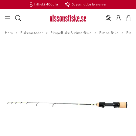
Fri frakt >1000 kr
Supersnabba leveranser
Hem
Fiskemetoder
Pimpelfiske & vinterfiske
Pimpelfiske
Pimp