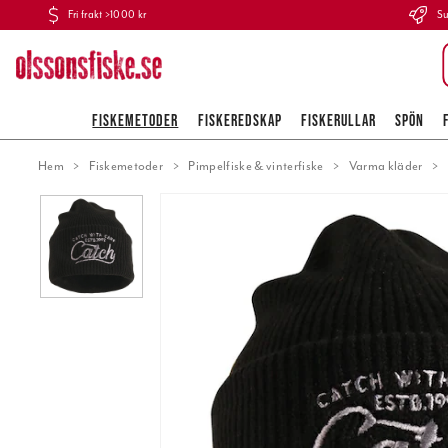
Fri frakt >1000 kr
Su
FISKEMETODER
FISKEREDSKAP
FISKERULLAR
SPÖN
Hem
Fiskemetoder
Pimpelfiske & vinterfiske
Varma kläder