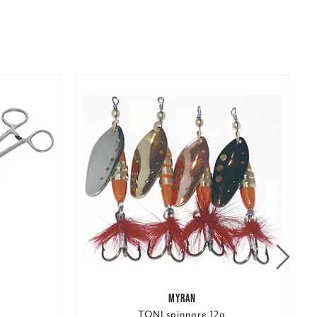
MYRAN
TONI spinnare 12g