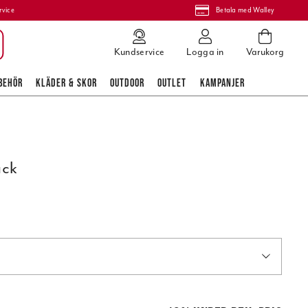
rvice
Betala med Walley
Kundservice
Logga in
Varukorg
BEHÖR
KLÄDER & SKOR
OUTDOOR
OUTLET
KAMPANJER
ack
pris
:
295,00 kr