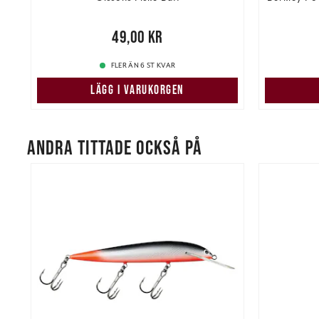
re
Nuvarand
Pris
:
49,00 kr
49,00 kr
FLER ÄN 6 ST KVAR
LÄGG I VARUKORGEN
ANDRA TITTADE OCKSÅ PÅ