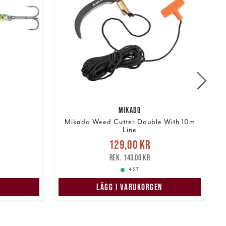
MIKADO
Mikado Weed Cutter Double With 10m
Line
r
Tidigare
Nuvarande pris
:
129,00 kr
129,00 kr
Tidigare pris
:
143,00 kr
143,00 kr
4 ST
LÄGG I VARUKORGEN