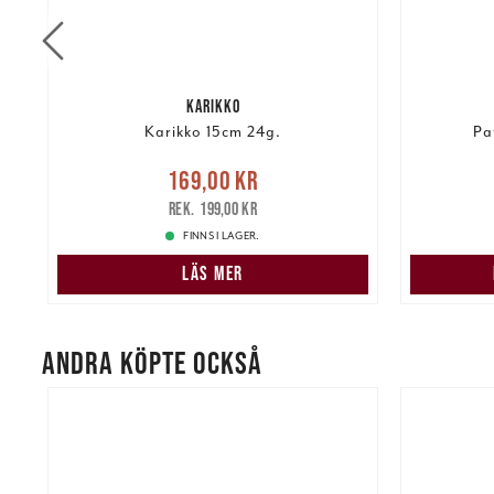
KARIKKO
Karikko 15cm 24g.
Pa
re
Nuvarande pris
:
169,00 kr
2 19
169,00 kr
Tidigare pris
:
199,00 kr
199,00 kr
FINNS I LAGER.
LÄS MER
ANDRA KÖPTE OCKSÅ