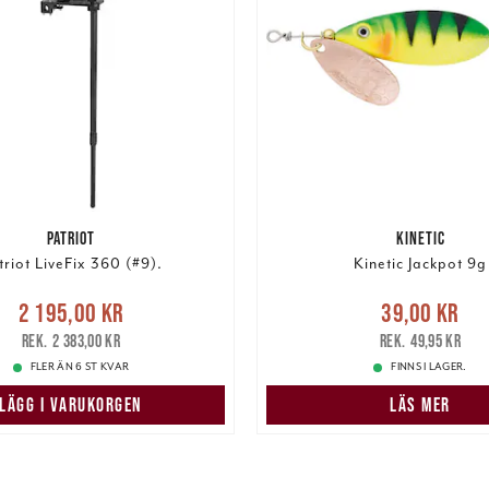
PATRIOT
KINETIC
triot LiveFix 360 (#9).
Kinetic Jackpot 9g
Nuvarande pris
:
Nuvarande pris
:
39,00 k
2 195,00 kr
39,00 kr
5,00 kr
Tidigare pris
:
pris
:
49,95 kr
2 383,00 kr
49,95 kr
2 383,00 kr
FLER ÄN 6 ST KVAR
FINNS I LAGER.
LÄGG I VARUKORGEN
LÄS MER