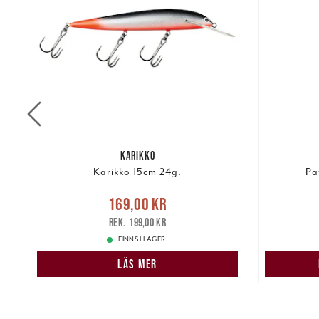
KARIKKO
Karikko 15cm 24g.
Pa
re
Nuvarande pris
:
169,00 kr
2 19
169,00 kr
Tidigare pris
:
199,00 kr
199,00 kr
FINNS I LAGER.
LÄS MER