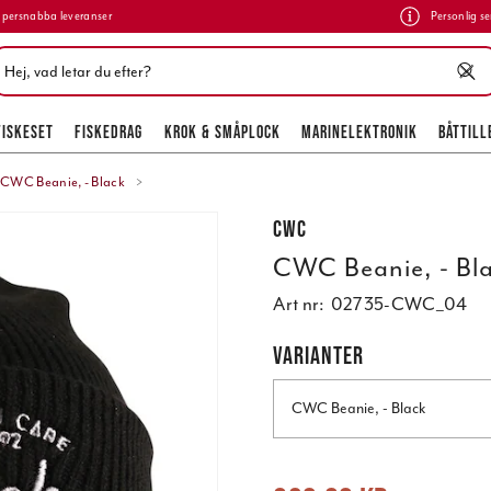
persnabba leveranser
Personlig se
FISKESET
FISKEDRAG
KROK & SMÅPLOCK
MARINELEKTRONIK
BÅTTILL
CWC Beanie, - Black
CWC
CWC Beanie, - Bl
Art nr:
02735-CWC_04
VARIANTER
CWC Beanie, - Black
Nuvarande pris
:
239,00 kr
Tidigare 