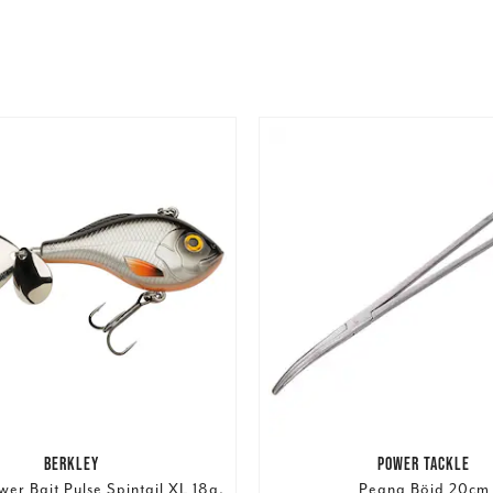
BERKLEY
POWER TACKLE
wer Bait Pulse Spintail XL 18g.
Peang Böjd 20cm