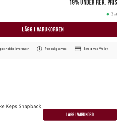
19
%
under rek. pris
3 st
LÄGG I VARUKORGEN
persnabba leveranser
Personlig service
Betala med Walley
ske Keps Snapback
LÄGG I VARUKORG