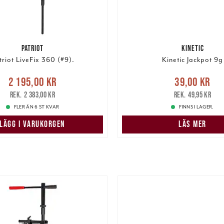
PATRIOT
KINETIC
triot LiveFix 360 (#9).
Kinetic Jackpot 9g
Nuvarande pris
:
Nuvarande pris
:
39,00 k
2 195,00 kr
39,00 kr
5,00 kr
Tidigare pris
:
pris
:
49,95 kr
2 383,00 kr
49,95 kr
2 383,00 kr
FLER ÄN 6 ST KVAR
FINNS I LAGER.
LÄGG I VARUKORGEN
LÄS MER