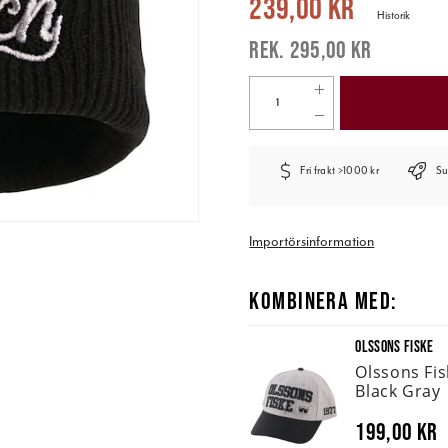
239,00 kr
Historik
295,00 kr
Fri frakt >1000 kr
Su
Importörsinformation
KOMBINERA MED:
OLSSONS FISKE
Olssons Fi
Black Gray
199,00 kr