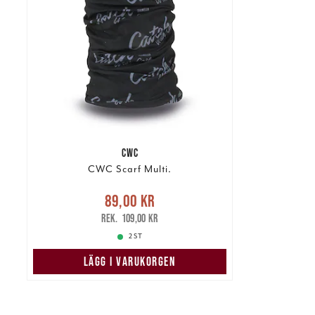
CWC
CWC Scarf Multi.
Nuvarande pris
:
89,00 kr
89,00 kr
Tidigare pris
:
109,00 kr
109,00 kr
2 ST
LÄGG I VARUKORGEN