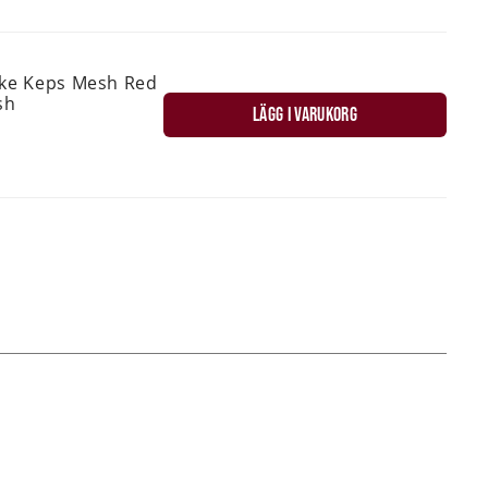
ske Keps Mesh Red
sh
LÄGG I VARUKORG