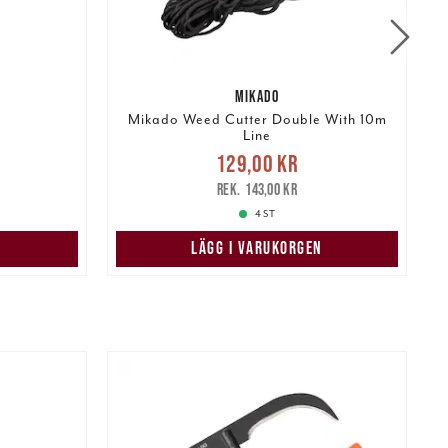
MIKADO
Mikado Weed Cutter Double With 10m
Line
r
Tidigare
Nuvarande pris
:
129,00 kr
129,00 kr
Tidigare pris
:
143,00 kr
143,00 kr
4 ST
LÄGG I VARUKORGEN