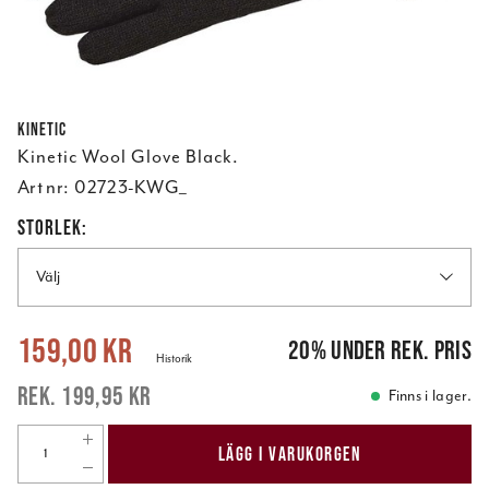
Kinetic
Kinetic Wool Glove Black.
Art nr:
02723-KWG_
STORLEK:
Välj
Nuvarande pris
:
159,00 kr
Tidigare pris
:
199,95 kr
159,00 kr
20
%
under rek. pris
Historik
199,95 kr
Finns i lager.
LÄGG I VARUKORGEN