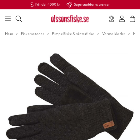
Fri frakt >1000 kr
Supersnabba leveranser
Hem
Fiskemetoder
Pimpelfiske & vinterfiske
Varma kläder
Han