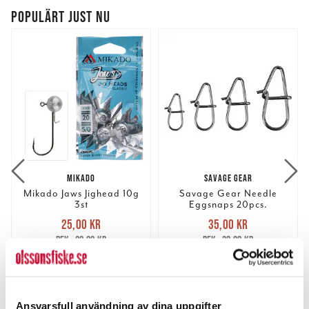
POPULÄRT JUST NU
MIKADO
SAVAGE GEAR
Mikado Jaws Jighead 10g
Savage Gear Needle
3st
Eggsnaps 20pcs.
Nuvarande pris
:
Nuvarande pris
:
25,00 kr
35,00 kr
25,00 kr
Tidigare pris
:
35,00 kr
Tidigare pris
:
28,00 kr
39,00 kr
28,00 kr
39,00 kr
FINNS I LAGER.
FINNS I LAGER.
LÄS MER
LÄS MER
Ansvarsfull användning av dina uppgifter