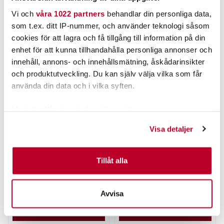
Vi och
våra 1022 partners
behandlar din personliga data,
ANDRA TITTADE OCKSÅ PÅ
som t.ex. ditt IP-nummer, och använder teknologi såsom
cookies för att lagra och få tillgång till information på din
enhet för att kunna tillhandahålla personliga annonser och
innehåll, annons- och innehållsmätning, åskådarinsikter
och produktutveckling. Du kan själv välja vilka som får
använda din data och i vilka syften.
Med din tillåtelse skulle vi även vilja:
Samla in information om din geografiska plats som
Visa detaljer
kan ha en noggrannhet på upp till flera meter
STROFT
VICKE
STROFT GTM 500m
VICKE-Wobblern 15g.
Identifiera din enhet genom att aktivt skanna den för
specifika kännetecken (fingeravtryck)
Tillåt alla
Nuvarande pris
:
Nuvarande pris
:
169,00 kr
59,00 kr
Ta reda på mer om hur dina personliga uppgifter
169,00 kr
Tidigare pris
:
59,00 kr
Tidigare pris
:
259,00 kr
89,00 kr
259,00 kr
89,00 kr
behandlas och ställ in dina preferenser i
detaljsektionen
.
Avvisa
FINNS I LAGER.
FINNS I LAGER.
Du kan ändra eller dra tillbaka ditt samtycke när som
helst från cookie-förklaringen.
LÄS MER
LÄS MER