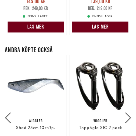
145,00 kr
139,00 kr
145,00 kr
Tidigare pris
:
139,00 kr
Tidigare pris
:
249,00 kr
219,00 kr
249,00 kr
219,00 kr
FINNS I LAGER.
FINNS I LAGER.
LÄS MER
LÄS MER
ANDRA KÖPTE OCKSÅ
WIGGLER
WIGGLER
Shad 23cm 10st/fp.
Toppögla SIC 2 pack