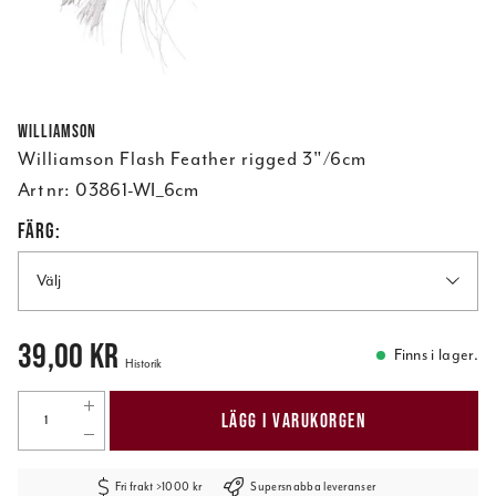
Williamson
Williamson Flash Feather rigged 3"/6cm
Art nr:
03861-WI_6cm
FÄRG:
Välj
Pris
:
39,00 kr
39,00 kr
Finns i lager.
Historik
LÄGG I VARUKORGEN
Fri frakt >1000 kr
Supersnabba leveranser