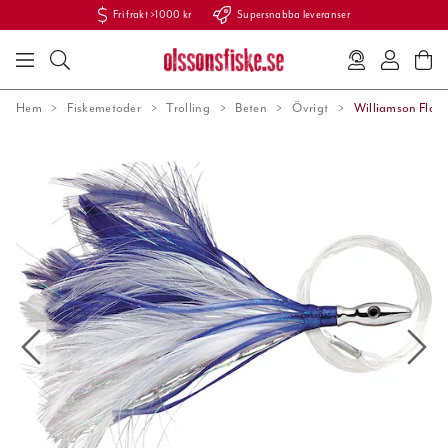
Fri frakt >1000 kr
Supersnabba leveranser
Hem
Fiskemetoder
Trolling
Beten
Övrigt
Williamson Flash