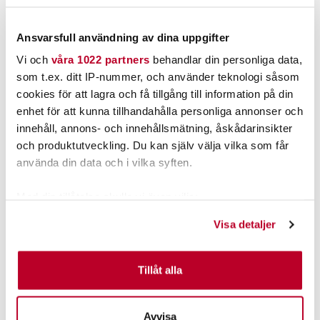
PRODUKTBESKRIVNING
Ansvarsfull användning av dina uppgifter
Vi och
våra 1022 partners
behandlar din personliga data,
som t.ex. ditt IP-nummer, och använder teknologi såsom
cookies för att lagra och få tillgång till information på din
POPULÄRT JUST NU
enhet för att kunna tillhandahålla personliga annonser och
innehåll, annons- och innehållsmätning, åskådarinsikter
och produktutveckling. Du kan själv välja vilka som får
använda din data och i vilka syften.
Med din tillåtelse skulle vi även vilja:
Samla in information om din geografiska plats som
Visa detaljer
kan ha en noggrannhet på upp till flera meter
Identifiera din enhet genom att aktivt skanna den för
DAIWA
SPIDERWIRE
specifika kännetecken (fingeravtryck)
Tillåt alla
Daiwa J-Braid Grand X8
Spiderwire Dura-4 Yellow
Ta reda på mer om hur dina personliga uppgifter
Multicolor 300m/fp
150m.
behandlas och ställ in dina preferenser i
detaljsektionen
.
Nuvarande pris
:
Nuvarande pris
:
349,00 kr
169,00 kr
Avvisa