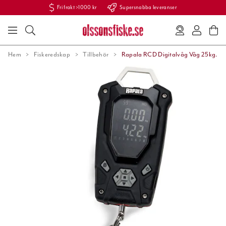
Fri frakt >1000 kr
Supersnabba leveranser
Hem
Fiskeredskap
Tillbehör
Rapala RCD Digitalvåg Våg 25kg.