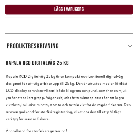
LÄGG I VARUKORG
PRODUKTBESKRIVNING
RAPALA RCD DIGITALVÅG 25 KG
Rapala RCD Digitalvåg 25 kg är en kompakt och funktionell digitalvåg
designad för att väga fiskar upp till 25 kg. Den är utrustad med en lättläst
LCD-display som visar vikten i både kilogram och pund, samt har en mjuk
yta för ett säkert grepp. Vågen erbjuder åtta minnesplatser för att lagra
viktdata, inklusive minsta, största och totala vikt för de vägda fiskarna. Den
är även godkänd för storfiskregistrering, vilket gör den till ett pålitligt
verktyg för seriösa fiskare.
Är godkänd för storfiskeregistrering!