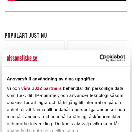
POPULÄRT JUST NU
Ansvarsfull användning av dina uppgifter
Vi och
våra 1022 partners
behandlar din personliga data,
som t.ex. ditt IP-nummer, och använder teknologi såsom
cookies för att lagra och få tillgång till information på din
POWER TACKLE
OLSSONS FISKE
enhet för att kunna tillhandahålla personliga annonser och
Peang Böjd 20cm
Olssons Fiske Buff
innehåll, annons- och innehållsmätning, åskådarinsikter
Nuvarande pris
:
och produktutveckling. Du kan själv välja vilka som får
89,00 kr
89,00 kr
Tidigare pris
:
Pris
:
49,00 kr
49,00 kr
använda din data och i vilka syften.
100,00 kr