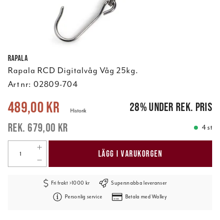
Rapala
Rapala RCD Digitalvåg Våg 25kg.
Art nr:
02809-704
Nuvarande pris
:
489,00 kr
Tidigare pris
:
679,00 kr
489,00 kr
28
%
under rek. pris
Historik
679,00 kr
4 st
LÄGG I VARUKORGEN
Fri frakt >1000 kr
Supersnabba leveranser
Personlig service
Betala med Walley