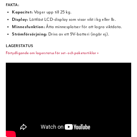
FAKTA:
Kapacitet:
Väger upp till 25 kg.
Display:
Lättläst LCD-display som visar vikt i kg eller lb.
Minnesfunktion:
Åtta minnesplatser för att lagra viktdata.
Strömförsörjning:
Drivs av ett 9V-batteri (ingår ej).
LAGERSTATUS
Förtydligande om lagerstatus för set- och paketartiklar »