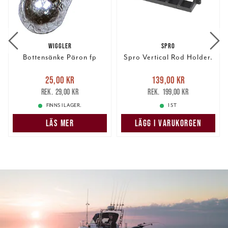
WIGGLER
SPRO
Bottensänke Päron fp
Spro Vertical Rod Holder.
Nuvarande pris
:
Nuvarande pris
:
25,00 kr
139,00 kr
25,00 kr
Tidigare pris
:
139,00 kr
Tidigare pris
:
29,00 kr
199,00 kr
29,00 kr
199,00 kr
FINNS I LAGER.
1 ST
LÄS MER
LÄGG I VARUKORGEN