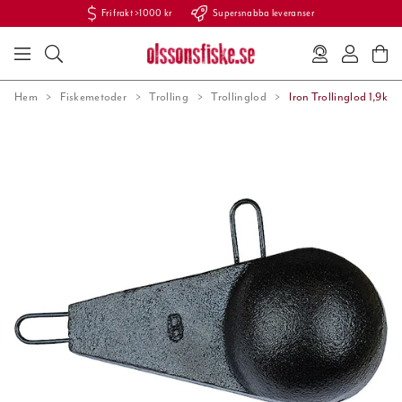
Fri frakt >1000 kr
Supersnabba leveranser
Hem
Fiskemetoder
Trolling
Trollinglod
Iron Trollinglod 1,9kg 