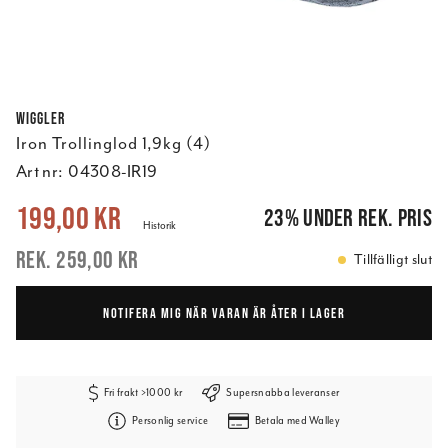
Wiggler
Iron Trollinglod 1,9kg (4)
Art nr:
04308-IR19
Nuvarande pris
:
199,00 kr
Tidigare pris
:
259,00 kr
199,00 kr
23
%
under rek. pris
Historik
259,00 kr
Tillfälligt slut
NOTIFERA MIG NÄR VARAN ÄR ÅTER I LAGER
Fri frakt >1000 kr
Supersnabba leveranser
Personlig service
Betala med Walley