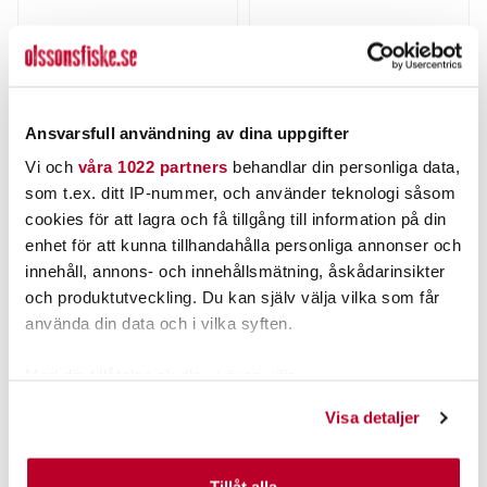
ABU GARCIA
PATRIOT
Abu Konvoj K/Red-
PATRIOT Deep Diver
S/Green.
Medium Gold Chrome
Nuvarande pris
:
Nuvarande pris
:
Ansvarsfull användning av dina uppgifter
89,00 kr
69,00 kr
89,00 kr
Tidigare pris
:
69,00 kr
Tidigare pris
:
119,00 kr
79,00 kr
Vi och
våra 1022 partners
behandlar din personliga data,
119,00 kr
79,00 kr
som t.ex. ditt IP-nummer, och använder teknologi såsom
FLER ÄN 6 ST KVAR
FLER ÄN 6 ST KVAR
cookies för att lagra och få tillgång till information på din
LÄGG I VARUKORGEN
LÄGG I VARUKORGEN
enhet för att kunna tillhandahålla personliga annonser och
innehåll, annons- och innehållsmätning, åskådarinsikter
och produktutveckling. Du kan själv välja vilka som får
ANDRA TITTADE OCKSÅ PÅ
använda din data och i vilka syften.
Med din tillåtelse skulle vi även vilja:
Samla in information om din geografiska plats som
Visa detaljer
kan ha en noggrannhet på upp till flera meter
Identifiera din enhet genom att aktivt skanna den för
specifika kännetecken (fingeravtryck)
Tillåt alla