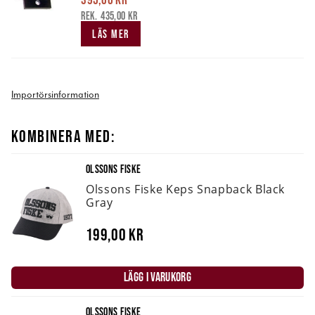
Nuvarande pris
:
395,00 kr
Tidigare pris
:
435,00 kr
435,00 kr
LÄS MER
Importörsinformation
KOMBINERA MED:
OLSSONS FISKE
Olssons Fiske Keps Snapback Black
Gray
199,00 kr
LÄGG I VARUKORG
OLSSONS FISKE