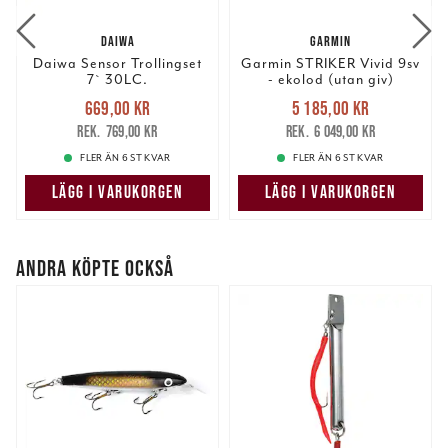
annons- och analysföretag som vi samarbetar med.
DAIWA
GARMIN
Dessa kan i sin tur kombinera informationen med annan
Daiwa Sensor Trollingset
Garmin STRIKER Vivid 9sv
information som du har tillhandahållit eller som de har
7` 30LC.
- ekolod (utan giv)
samlat in när du har använt deras tjänster.
Nuvarande pris
:
Nuvarande pris
:
669,00 kr
5 185,00 kr
669,00 kr
Tidigare pris
:
5 185,00 kr
Tidigare pris
:
769,00 kr
6 049,00 kr
769,00 kr
6 049,00 kr
FLER ÄN 6 ST KVAR
FLER ÄN 6 ST KVAR
LÄGG I VARUKORGEN
LÄGG I VARUKORGEN
ANDRA KÖPTE OCKSÅ