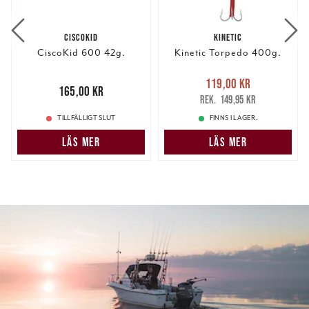
CISCOKID
KINETIC
CiscoKid 600 42g.
Kinetic Torpedo 400g.
Nuvarande pris
:
119,00 kr
Pris
:
165,00 kr
165,00 kr
119,00 kr
Tidigare pris
:
149,95 kr
149,95 kr
TILLFÄLLIGT SLUT
FINNS I LAGER.
LÄS MER
LÄS MER