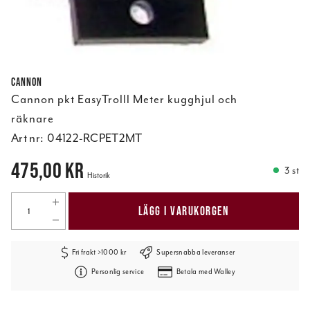
Cannon
Cannon pkt EasyTrolll Meter kugghjul och
räknare
Art nr:
04122-RCPET2MT
Pris
:
475,00 kr
475,00 kr
3 st
Historik
LÄGG I VARUKORGEN
Fri frakt >1000 kr
Supersnabba leveranser
Personlig service
Betala med Walley