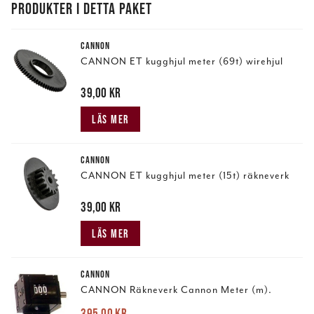
PRODUKTER I DETTA PAKET
CANNON
CANNON ET kugghjul meter (69t) wirehjul
Pris
39,00 kr
:
39,00 kr
LÄS MER
CANNON
CANNON ET kugghjul meter (15t) räkneverk
Pris
39,00 kr
:
39,00 kr
LÄS MER
CANNON
CANNON Räkneverk Cannon Meter (m).
395,00 kr