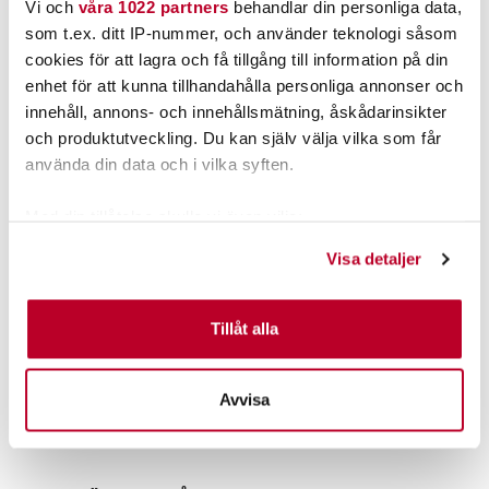
Vi och
våra 1022 partners
behandlar din personliga data,
som t.ex. ditt IP-nummer, och använder teknologi såsom
cookies för att lagra och få tillgång till information på din
enhet för att kunna tillhandahålla personliga annonser och
innehåll, annons- och innehållsmätning, åskådarinsikter
och produktutveckling. Du kan själv välja vilka som får
använda din data och i vilka syften.
Med din tillåtelse skulle vi även vilja:
Samla in information om din geografiska plats som
POWER TACKLE
BERKLEY
Visa detaljer
kan ha en noggrannhet på upp till flera meter
Power Tackle Betesask
Berkley Betesväska med 4
Large (typ 3700)
askar
Identifiera din enhet genom att aktivt skanna den för
Nuvarande pris
:
599,00 kr
specifika kännetecken (fingeravtryck)
Tillåt alla
Pris
:
69,00 kr
69,00 kr
599,00 kr
Tidigare pris
:
769,00 kr
769,00 kr
Ta reda på mer om hur dina personliga uppgifter
behandlas och ställ in dina preferenser i
detaljsektionen
.
TILLFÄLLIGT SLUT
FLER ÄN 6 ST KVAR
Avvisa
Du kan ändra eller dra tillbaka ditt samtycke när som
LÄS MER
LÄGG I VARUKORGEN
helst från cookie-förklaringen.
Vi använder enhetsidentifierare för att anpassa innehållet