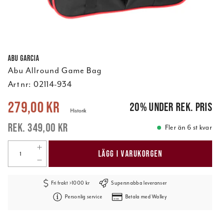
Abu Garcia
Abu Allround Game Bag
Art nr:
02114-934
Nuvarande pris
:
279,00 kr
Tidigare pris
:
349,00 kr
279,00 kr
20
%
under rek. pris
Historik
349,00 kr
Fler än 6 st kvar
LÄGG I VARUKORGEN
Fri frakt >1000 kr
Supersnabba leveranser
Personlig service
Betala med Walley