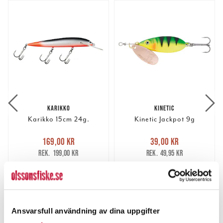
KARIKKO
KINETIC
Karikko 15cm 24g.
Kinetic Jackpot 9g
Nuvarande pris
:
Nuvarande pris
:
169,00 kr
39,00 kr
169,00 kr
Tidigare pris
:
39,00 kr
Tidigare pris
:
199,00 kr
49,95 kr
199,00 kr
49,95 kr
FINNS I LAGER.
FINNS I LAGER.
LÄS MER
LÄS MER
Ansvarsfull användning av dina uppgifter
ANDRA TITTADE OCKSÅ PÅ