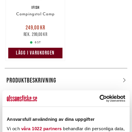
IFISH
Campingstol Camp
Nuvarande pris
:
249,00 kr
249,00 kr
Tidigare pris
:
299,00 kr
299,00 kr
6 ST
LÄGG I VARUKORGEN
PRODUKTBESKRIVNING
POPULÄRT JUST NU
Ansvarsfull användning av dina uppgifter
Vi och
våra 1022 partners
behandlar din personliga data,