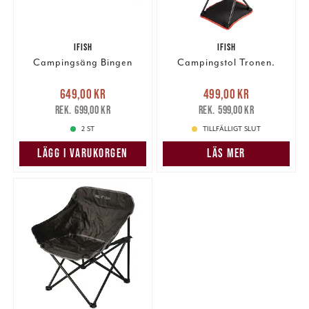
IFISH
IFISH
Campingsäng Bingen
Campingstol Tronen.
Nuvarande pris
:
Nuvarande pris
:
649,00 kr
499,00 kr
649,00 kr
Tidigare pris
:
499,00 kr
Tidigare pris
:
699,00 kr
599,00 kr
699,00 kr
599,00 kr
2 ST
TILLFÄLLIGT SLUT
LÄGG I VARUKORGEN
LÄS MER