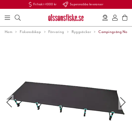
Fri frakt >1000 kr
Supersnabba leveranser
Hem
Fiskeredskap
Förvaring
Ryggsäckar
Campingsäng Nom