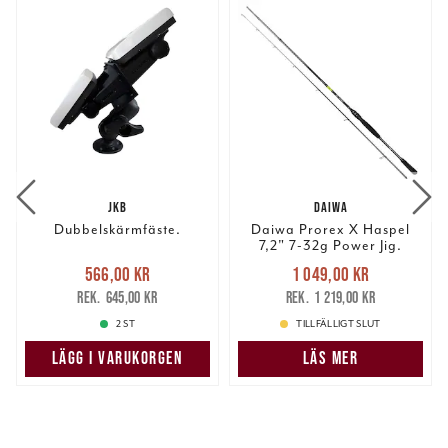
JKB
DAIWA
Dubbelskärmfäste.
Daiwa Prorex X Haspel
7,2" 7-32g Power Jig.
Nuvarande pris
:
Nuvarande pris
:
566,00 kr
1 049,00 kr
566,00 kr
Tidigare pris
:
1 049,00 kr
Tidigare pris
:
645,00 kr
1 219,00 kr
645,00 kr
1 219,00 kr
2 ST
TILLFÄLLIGT SLUT
LÄGG I VARUKORGEN
LÄS MER