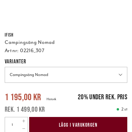
Ifish
Campingsäng Nomad
Art nr:
02216_307
VARIANTER
Campingsäng Nomad
Nuvarande pris
:
1 195,00 kr
Tidigare pris
:
1 499,00 kr
1 195,00 kr
20
%
under rek. pris
Historik
1 499,00 kr
2 st
LÄGG I VARUKORGEN