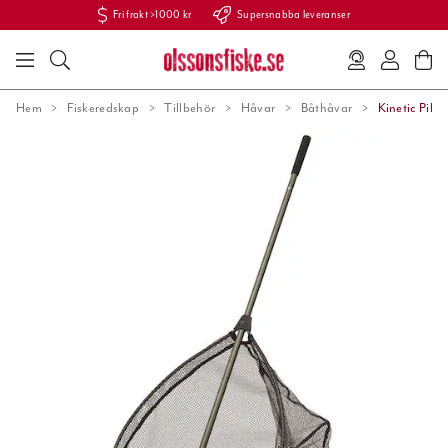
Fri frakt >1000 kr
Supersnabba leveranser
Hem
Fiskeredskap
Tillbehör
Håvar
Båthåvar
Kinetic Pike 