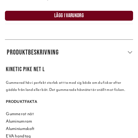
LÄGG I VARUKORG
PRODUKTBESKRIVNING
KINETIC PIKE NET L
Gummerad håv i perfekt storlek att ta med sig både om du fiskar efter
gädda från land eller båt. Det gummerade håvnätet är snällt mot fisken.
PRODUKTFAKTA
Gummerat nät
Aluminumram
Aluminiumskaft
EVA handtag