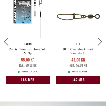
DARTS
BFT
Darts FluorocarbonTafs
BFT Crosslock med
2st/fp
lekande fp
Nuvarande pris
:
Nuvarande pris
:
55,00 kr
43,00 kr
55,00 kr
Tidigare pris
:
43,00 kr
Tidigare pris
:
69,00 kr
59,00 kr
69,00 kr
59,00 kr
FINNS I LAGER.
FINNS I LAGER.
LÄS MER
LÄS MER