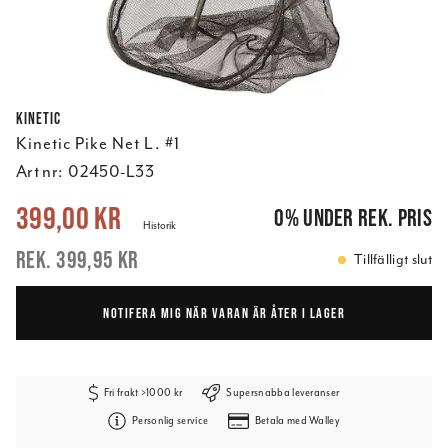
Kinetic
Kinetic Pike Net L. #1
Art nr:
02450-L33
Nuvarande pris
:
399,00 kr
Tidigare pris
:
399,95 kr
399,00 kr
0
%
under rek. pris
Historik
399,95 kr
Tillfälligt slut
NOTIFERA MIG NÄR VARAN ÄR ÅTER I LAGER
Fri frakt >1000 kr
Supersnabba leveranser
Personlig service
Betala med Walley