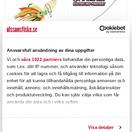
THE PIG
OLSSONS FISKE
Ansvarsfull användning av dina uppgifter
Pig Hula Tiny Chatterbait
Anders Put and Take kit
7g
Vi och
våra 1022 partners
behandlar din personliga data,
Nuvarande pris
:
69,00 kr
som t.ex. ditt IP-nummer, och använder teknologi såsom
69,00 kr
Tidigare pris
:
Pris
:
45,00 kr
45,00 kr
89,00 kr
cookies för att lagra och få tillgång till information på din
89,00 kr
enhet för att kunna tillhandahålla personliga annonser och
FINNS I LAGER.
FLER ÄN 6 ST KVAR
innehåll, annons- och innehållsmätning, åskådarinsikter
LÄS MER
LÄGG I VARUKORGEN
och produktutveckling. Du kan själv välja vilka som får
använda din data och i vilka syften.
ANDRA TITTADE OCKSÅ PÅ
Med din tillåtelse skulle vi även vilja:
Samla in information om din geografiska plats som
Visa detaljer
kan ha en noggrannhet på upp till flera meter