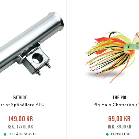
PATRIOT
THE PIG
triot Spöhållare ALU
Pig Hula Chatterbait 
Nuvarande pris
:
Nuvarande pris
:
69,00 k
149,00 kr
69,00 kr
r
Tidigare pris
:
177,00 kr
pris
:
89,00 kr
177,00 kr
89,00 kr
FLER ÄN 6 ST KVAR
FINNS I LAGER.