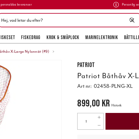
persnabba leveranser
Personlig se
FISKESET
FISKEDRAG
KROK & SMÅPLOCK
MARINELEKTRONIK
BÅTTILL
Båthåv X-Large Nylonnät (#9)
Patriot
Patriot Båthåv X-
Art nr:
02458-PLNG-XL
Pris
:
899,00 kr
899,00 kr
Historik