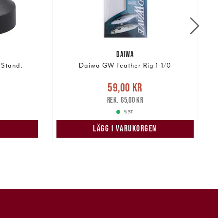
DAIWA
 Stand.
Daiwa GW Feather Rig 1-1/0
R
r
Tidigare
Nuvarande pris
:
59,00 kr
Tidigare
59,00 kr
pris
:
65,00 kr
65,00 kr
5 ST
N
LÄGG I VARUKORGEN