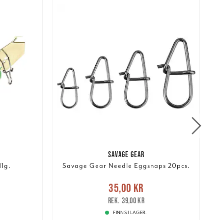
SAVAGE GEAR
11g.
Savage Gear Needle Eggsnaps 20pcs.
r
Tidigare
Nuvarande pris
:
35,00 kr
Tidigare
N
35,00 kr
pris
:
39,00 kr
39,00 kr
FINNS I LAGER.