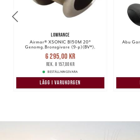
LOWRANCE
Airmar® XSONIC B150M 20°
Abu Gar
Genomg.Bronsgivare (9-p)(BV*).
Nuvarande pris
:
6 295,00 kr
6 295,00 kr
Tidigare pris
:
470,25 k
8 157,00 kr
8 157,00 kr
BESTÄLLNINGSVARA
LÄGG I VARUKORGEN