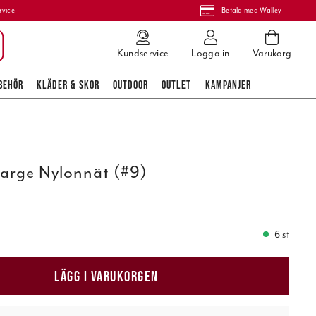
rvice
Betala med Walley
Kundservice
Logga in
Varukorg
BEHÖR
KLÄDER & SKOR
OUTDOOR
OUTLET
KAMPANJER
Large Nylonnät (#9)
6 st
LÄGG I VARUKORGEN