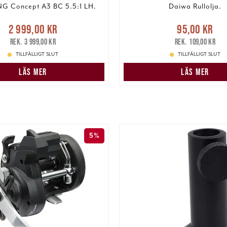
NG Concept A3 BC 5.5:1 LH.
Daiwa Rullolja.
Nuvarande pris
:
Nuvarande pris
:
95,00 k
2 999,00 kr
95,00 kr
9,00 kr
Tidigare pris
:
pris
:
109,00 k
3 999,00 kr
109,00 kr
3 999,00 kr
TILLFÄLLIGT SLUT
TILLFÄLLIGT SLUT
LÄS MER
LÄS MER
5%