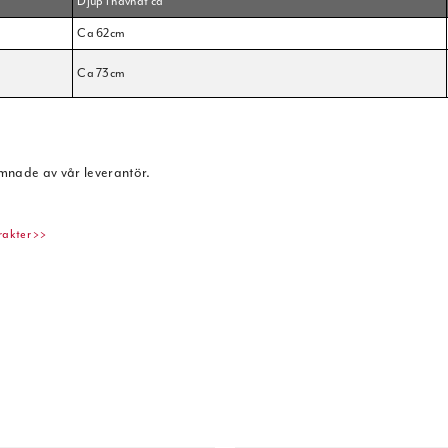
Djup i håvnät ca
Ca 62cm
Ca 73cm
ämnade av vår leverantör.
rakter >>