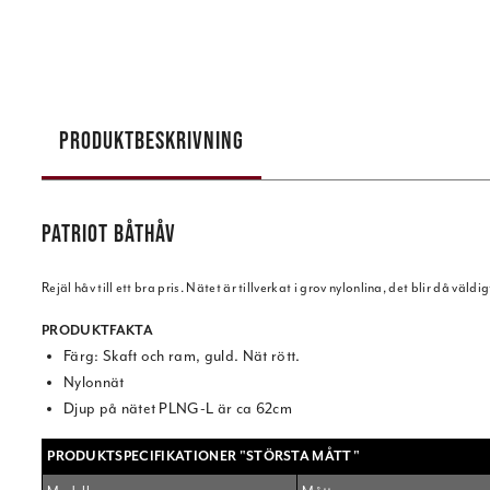
PRODUKTBESKRIVNING
PATRIOT BÅTHÅV
Rejäl håv till ett bra pris. Nätet är tillverkat i grov nylonlina, det blir då väl
PRODUKTFAKTA
Färg: Skaft och ram, guld. Nät rött.
Nylonnät
Djup på nätet PLNG-L är ca 62cm
PRODUKTSPECIFIKATIONER "STÖRSTA MÅTT"