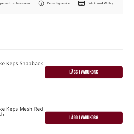
persnabba leveranser
Personlig service
Betala med Walley
ske Keps Snapback
LÄGG I VARUKORG
ske Keps Mesh Red
sh
LÄGG I VARUKORG