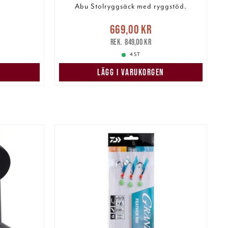
Abu Stolryggsäck med ryggstöd.
r
Tidigare
Nuvarande pris
:
669,00 kr
r
669,00 kr
Tidigare pris
:
849,00 kr
849,00 kr
4 ST
LÄGG I VARUKORGEN