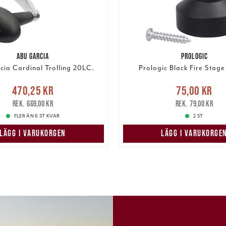
ABU GARCIA
PROLOGIC
cia Cardinal Trolling 20LC.
Prologic Black Fire Stage
Nuvarande pris
:
Nuvarande pris
:
75,00 k
470,25 kr
75,00 kr
r
Tidigare pris
:
669,00 kr
pris
:
79,00 kr
669,00 kr
79,00 kr
FLER ÄN 6 ST KVAR
2 ST
LÄGG I VARUKORGEN
LÄGG I VARUKORGE