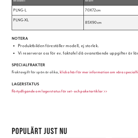
Modell
Mått
PLNG-L
70X72cm
PLNG-XL
85X90cm
NOTERA
Produktbilden föreställer modell, ej storlek.
Vi reserverar oss för ev. faktafel då ovanstående uppgifter är l
SPECIALFRAKTER
Fraktavgift för spön är olika,
klicka här för mer information om våra specialf
LAGERSTATUS
Förtydligande om lagerstatus för set- och paketartiklar >>
POPULÄRT JUST NU