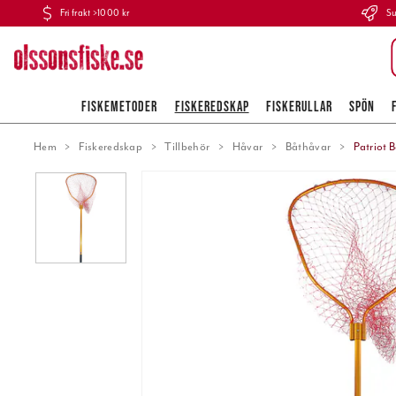
Fri frakt >1000 kr
Su
FISKEMETODER
FISKEREDSKAP
FISKERULLAR
SPÖN
Hem
Fiskeredskap
Tillbehör
Håvar
Båthåvar
Patriot 