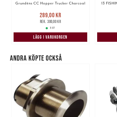
Grundéns CC Hopper Trucker Charcoal
13 FISHI
Nuvarande pris
:
289,00 kr
2 99
kr
289,00 kr
Tidigare pris
:
300,00 kr
300,00 kr
3 ST
LÄGG I VARUKORGEN
ANDRA KÖPTE OCKSÅ