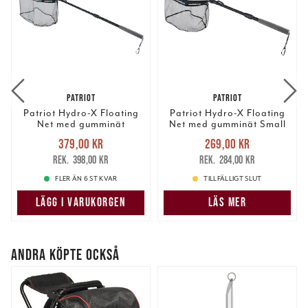
PATRIOT
PATRIOT
Patriot Hydro-X Floating
Patriot Hydro-X Floating
Net med gumminät
Net med gumminät Small
Medium
Nuvarande pris
:
Nuvarande pris
:
379,00 kr
269,00 kr
379,00 kr
Tidigare pris
:
269,00 kr
Tidigare pris
:
398,00 kr
284,00 kr
398,00 kr
284,00 kr
FLER ÄN 6 ST KVAR
TILLFÄLLIGT SLUT
LÄGG I VARUKORGEN
LÄS MER
ANDRA KÖPTE OCKSÅ