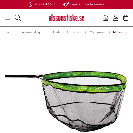
Fri frakt >1000 kr
Supersnabba leveranser
Hem
Fiskeredskap
Tillbehör
Håvar
Methåvar
Mikado Lan