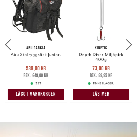
ABU GARCIA
KINETIC
Abu Stolryggsäck Junior.
Depth Diver Miljöpirk
400g
Nuvarande pris
:
Nuvarande pris
:
539,00 kr
73,00 kr
539,00 kr
Tidigare pris
:
73,00 kr
Tidigare pris
:
649,00 kr
89,95 kr
649,00 kr
89,95 kr
3 ST
FINNS I LAGER.
LÄGG I VARUKORGEN
LÄS MER