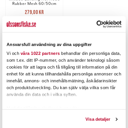
Rubber Mesh 60/50cm
Nuvarande pris
:
279,00 kr
279,00 kr
Tidigare pris
:
311,00 kr
311,00 kr
2 ST
LÄGG I VARUKORGEN
Ansvarsfull användning av dina uppgifter
Vi och
våra 1022 partners
behandlar din personliga data,
som t.ex. ditt IP-nummer, och använder teknologi såsom
PRODUKTBESKRIVNING
cookies för att lagra och få tillgång till information på din
enhet för att kunna tillhandahålla personliga annonser och
innehåll, annons- och innehållsmätning, åskådarinsikter
och produktutveckling. Du kan själv välja vilka som får
använda din data och i vilka syften.
POPULÄRT JUST NU
Med din tillåtelse skulle vi även vilja:
Samla in information om din geografiska plats som
Visa detaljer
kan ha en noggrannhet på upp till flera meter