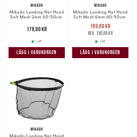
MIKADO
MIKADO
Mikado Landing Net Head
Mikado Landing Net Head
Soft Mesh 2mm 60/50cm.
Soft Mesh 6mm 60/50cm.
Nuvarande pris
:
199,00 kr
Pris
:
179,00 kr
179,00 kr
199,00 kr
Tidigare pris
:
242,00 kr
242,00 kr
1 ST
1 ST
LÄGG I VARUKORGEN
LÄGG I VARUKORGEN
MIKADO
Mikado Landing Net Head