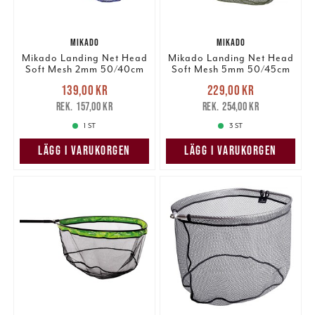
MIKADO
MIKADO
Mikado Landing Net Head
Mikado Landing Net Head
Soft Mesh 2mm 50/40cm
Soft Mesh 5mm 50/45cm
Nuvarande pris
:
Nuvarande pris
:
139,00 kr
229,00 kr
139,00 kr
Tidigare pris
:
229,00 kr
Tidigare pris
:
157,00 kr
254,00 kr
157,00 kr
254,00 kr
1 ST
3 ST
LÄGG I VARUKORGEN
LÄGG I VARUKORGEN