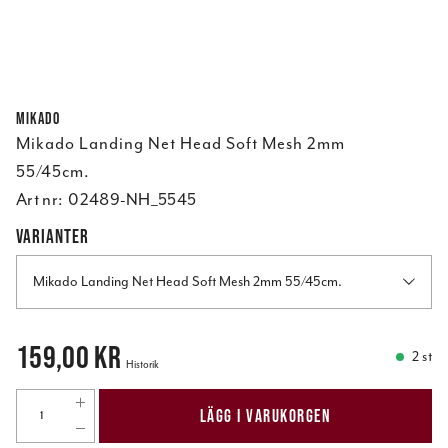
Mikado
Mikado Landing Net Head Soft Mesh 2mm
55/45cm.
Art nr:
02489-NH_5545
VARIANTER
Mikado Landing Net Head Soft Mesh 2mm 55/45cm.
Pris
:
159,00 kr
159,00 kr
2 st
Historik
LÄGG I VARUKORGEN