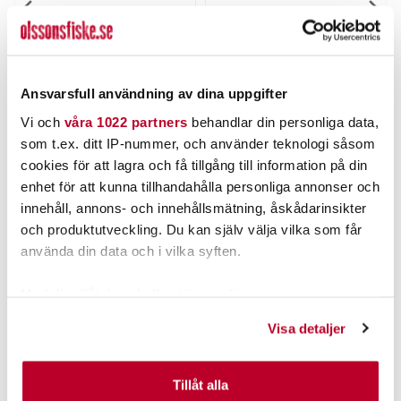
THE PIG
STRIKE PRO
Pig Jig Spin 15g
Strike Pro Astro Vibe
4,5cm.
Nuvarande pris
:
Nuvarande pris
:
69,00 kr
99,00 kr
69,00 kr
Tidigare pris
:
99,00 kr
Tidigare pris
:
Ansvarsfull användning av dina uppgifter
89,00 kr
129,00 kr
89,00 kr
129,00 kr
Vi och
våra 1022 partners
behandlar din personliga data,
FINNS I LAGER.
FINNS I LAGER.
som t.ex. ditt IP-nummer, och använder teknologi såsom
LÄS MER
LÄS MER
cookies för att lagra och få tillgång till information på din
enhet för att kunna tillhandahålla personliga annonser och
innehåll, annons- och innehållsmätning, åskådarinsikter
ANDRA TITTADE OCKSÅ PÅ
och produktutveckling. Du kan själv välja vilka som får
använda din data och i vilka syften.
Med din tillåtelse skulle vi även vilja:
Samla in information om din geografiska plats som
Visa detaljer
kan ha en noggrannhet på upp till flera meter
Identifiera din enhet genom att aktivt skanna den för
specifika kännetecken (fingeravtryck)
Tillåt alla