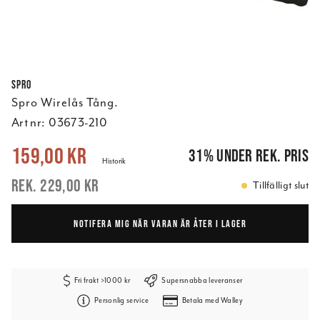
Spro
Spro Wirelås Tång.
Art nr:
03673-210
Nuvarande pris
:
159,00 kr
Tidigare pris
:
229,00 kr
159,00 kr
31
%
under rek. pris
Historik
229,00 kr
Tillfälligt slut
NOTIFERA MIG NÄR VARAN ÄR ÅTER I LAGER
Fri frakt >1000 kr
Supersnabba leveranser
Personlig service
Betala med Walley