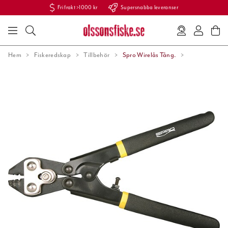
Fri frakt >1000 kr
Supersnabba leveranser
Hem
Fiskeredskap
Tillbehör
Spro Wirelås Tång.