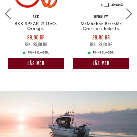
BKK
BERKLEY
BKK SPEAR-21 UVO.
McMhahon Beteslås
Orange.
Crosslock hake fp
Nuvarande pris
:
Nuvarande pris
:
89,00 kr
29,00 kr
89,00 kr
Tidigare pris
:
29,00 kr
Tidigare pris
:
95,00 kr
39,00 kr
95,00 kr
39,00 kr
FINNS I LAGER.
FINNS I LAGER.
LÄS MER
LÄS MER