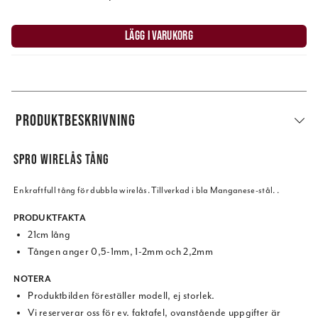
LÄGG I VARUKORG
PRODUKTBESKRIVNING
SPRO WIRELÅS TÅNG
En kraftfull tång för dubbla wirelås. Tillverkad i bla Manganese-stål. .
PRODUKTFAKTA
21cm lång
Tången anger 0,5-1mm, 1-2mm och 2,2mm
NOTERA
Produktbilden föreställer modell, ej storlek.
Vi reserverar oss för ev. faktafel, ovanstående uppgifter är