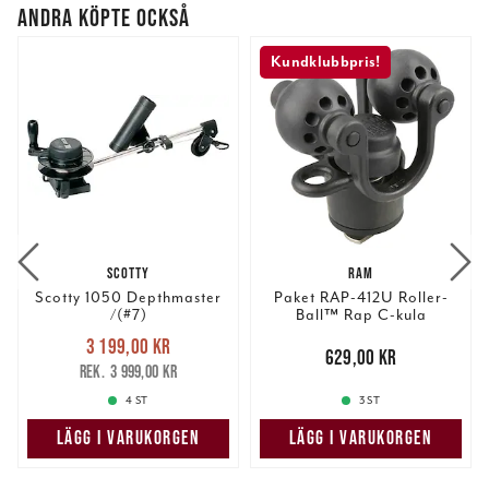
ANDRA KÖPTE OCKSÅ
Kundklubbpris!
SCOTTY
RAM
Scotty 1050 Depthmaster
Paket RAP-412U Roller-
/(#7)
Ball™ Rap C-kula
Nuvarande pris
:
3 199,00 kr
3 199,00 kr
Tidigare pris
:
Pris
:
629,00 kr
629,00 kr
3 999,00 kr
3 999,00 kr
4 ST
3 ST
LÄGG I VARUKORGEN
LÄGG I VARUKORGEN