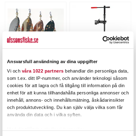
Ansvarsfull användning av dina uppgifter
MYRAN
PATRIOT
Vi och
våra 1022 partners
behandlar din personliga data,
TONI spinnare 18g
Patriot LiveFix 360 (#9).
som t.ex. ditt IP-nummer, och använder teknologi såsom
Nuvarande pris
:
Nuvarande pris
:
cookies för att lagra och få tillgång till information på din
70,00 kr
2 195,00 kr
70,00 kr
Tidigare pris
:
2 195,00 kr
Tidigare pris
:
enhet för att kunna tillhandahålla personliga annonser och
89,00 kr
2 383,00 kr
89,00 kr
2 383,00 kr
innehåll, annons- och innehållsmätning, åskådarinsikter
FINNS I LAGER.
FLER ÄN 6 ST KVAR
och produktutveckling. Du kan själv välja vilka som får
LÄS MER
LÄGG I VARUKORGEN
använda din data och i vilka syften.
Med din tillåtelse skulle vi även vilja: