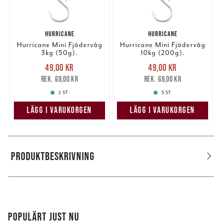
HURRICANE
HURRICANE
Hurricane Mini Fjädervåg
Hurricane Mini Fjädervåg
3kg (50g).
10kg (200g).
Nuvarande pris
:
Nuvarande pris
:
49,00 kr
49,00 kr
49,00 kr
Tidigare pris
:
49,00 kr
Tidigare pris
:
69,00 kr
69,00 kr
69,00 kr
69,00 kr
2 ST
5 ST
LÄGG I VARUKORGEN
LÄGG I VARUKORGEN
PRODUKTBESKRIVNING
POPULÄRT JUST NU