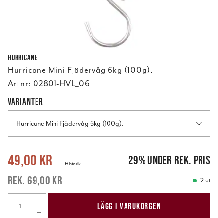
Hurricane
Hurricane Mini Fjädervåg 6kg (100g).
Art nr:
02801-HVL_06
VARIANTER
Hurricane Mini Fjädervåg 6kg (100g).
Nuvarande pris
:
49,00 kr
Tidigare pris
:
69,00 kr
49,00 kr
29
%
under rek. pris
Historik
69,00 kr
2 st
LÄGG I VARUKORGEN