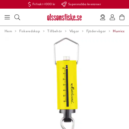
Fri frakt >1000 kr
Supersnabba leveranser
Hem
Fiskeredskap
Tillbehör
Vågar
Fjädervågar
Hurricane