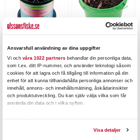
DAIWA
FIBE
Daiwa J-Braid Grand X8
Mask FIBE.
Ansvarsfull användning av dina uppgifter
Multicolor 1500m/fp.
Nuvarande pris
:
Nuvarande pris
:
Vi och
våra 1022 partners
behandlar din personliga data,
1 599,00 kr
45,00 kr
1 599,00 kr
Tidigare pris
:
45,00 kr
Tidigare pris
:
som t.ex. ditt IP-nummer, och använder teknologi såsom
1 889,00 kr
59,00 kr
1 889,00 kr
59,00 kr
cookies för att lagra och få tillgång till information på din
FINNS I LAGER.
FINNS I LAGER.
enhet för att kunna tillhandahålla personliga annonser och
LÄS MER
LÄS MER
innehåll, annons- och innehållsmätning, åskådarinsikter
och produktutveckling. Du kan själv välja vilka som får
använda din data och i vilka syften.
ANDRA TITTADE OCKSÅ PÅ
Med din tillåtelse skulle vi även vilja:
Samla in information om din geografiska plats som
Visa detaljer
kan ha en noggrannhet på upp till flera meter