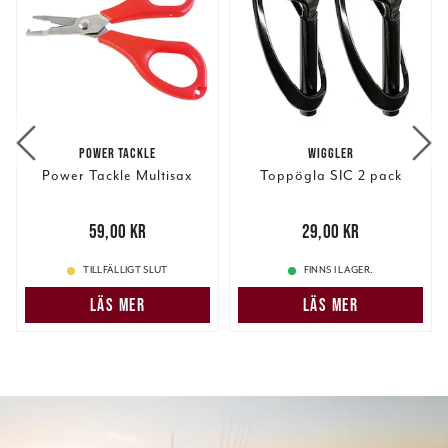
POWER TACKLE
WIGGLER
Power Tackle Multisax
Toppögla SIC 2 pack
Pris
:
59,00 kr
59,00 kr
Pris
:
29,00 kr
29,00 kr
TILLFÄLLIGT SLUT
FINNS I LAGER.
LÄS MER
LÄS MER