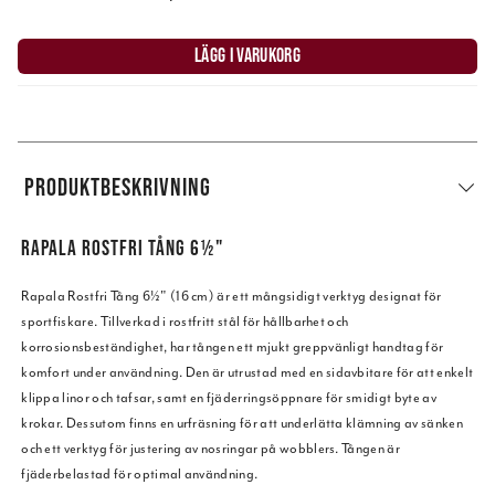
LÄGG I VARUKORG
PRODUKTBESKRIVNING
RAPALA ROSTFRI TÅNG 6½"
Rapala Rostfri Tång 6½" (16 cm) är ett mångsidigt verktyg designat för
sportfiskare. Tillverkad i rostfritt stål för hållbarhet och
korrosionsbeständighet, har tången ett mjukt greppvänligt handtag för
komfort under användning. Den är utrustad med en sidavbitare för att enkelt
klippa linor och tafsar, samt en fjäderringsöppnare för smidigt byte av
krokar. Dessutom finns en urfräsning för att underlätta klämning av sänken
och ett verktyg för justering av nosringar på wobblers. Tången är
fjäderbelastad för optimal användning.