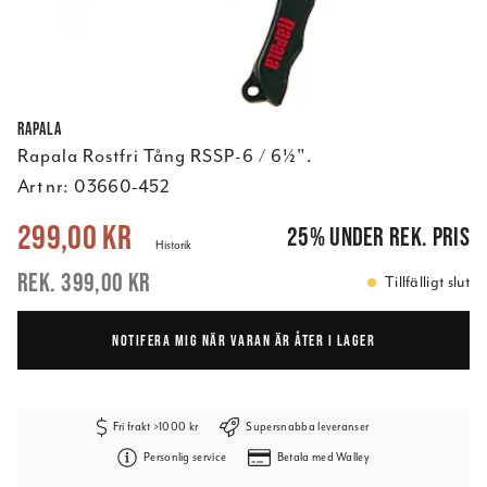
Rapala
Rapala Rostfri Tång RSSP-6 / 6½".
Art nr:
03660-452
Nuvarande pris
:
299,00 kr
Tidigare pris
:
399,00 kr
299,00 kr
25
%
under rek. pris
Historik
399,00 kr
Tillfälligt slut
NOTIFERA MIG NÄR VARAN ÄR ÅTER I LAGER
Fri frakt >1000 kr
Supersnabba leveranser
Personlig service
Betala med Walley