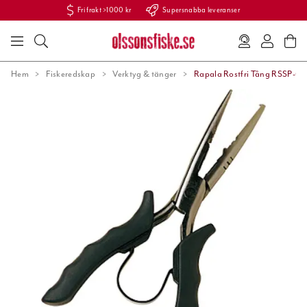
Fri frakt >1000 kr
Supersnabba leveranser
Hem
Fiskeredskap
Verktyg & tänger
Rapala Rostfri Tång RSSP-6 /